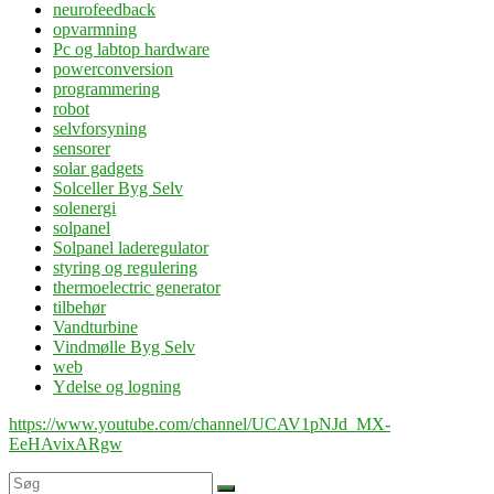
neurofeedback
opvarmning
Pc og labtop hardware
powerconversion
programmering
robot
selvforsyning
sensorer
solar gadgets
Solceller Byg Selv
solenergi
solpanel
Solpanel laderegulator
styring og regulering
thermoelectric generator
tilbehør
Vandturbine
Vindmølle Byg Selv
web
Ydelse og logning
https://www.youtube.com/channel/UCAV1pNJd_MX-
EeHAvixARgw