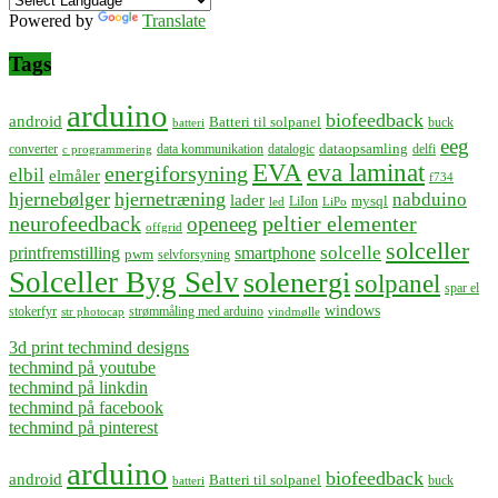
Powered by
Translate
Tags
arduino
biofeedback
android
Batteri til solpanel
buck
batteri
eeg
dataopsamling
converter
data kommunikation
datalogic
delfi
c programmering
EVA
eva laminat
energiforsyning
elbil
elmåler
f734
hjernebølger
hjernetræning
nabduino
lader
mysql
LiIon
led
LiPo
neurofeedback
peltier elementer
openeeg
offgrid
solceller
solcelle
printfremstilling
smartphone
pwm
selvforsyning
Solceller Byg Selv
solenergi
solpanel
spar el
windows
stokerfyr
strømmåling med arduino
str photocap
vindmølle
3d print techmind designs
techmind på youtube
techmind på linkdin
techmind på facebook
techmind på pinterest
arduino
biofeedback
android
Batteri til solpanel
buck
batteri