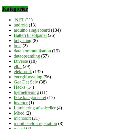
Kategorier
.NET
(11)
android
(13)
arduino singleboard
(134)
Batteri til solpanel
(26)
belysning
(8)
bms
(2)
data kommunikation
(19)
dataopsamling
(57)
Diverse
(18)
elbil
(29)
elektronik
(132)
energiforsyning
(96)
Gør Det Selv
(38)
Hacks
(14)
hjernetræning
(11)
Ikke kategoriseret
(17)
inverter
(1)
Laminering af solceller
(4)
Mbed
(2)
microsoft
(21)
mobil telefon reparation
(8)
mysql
(7)