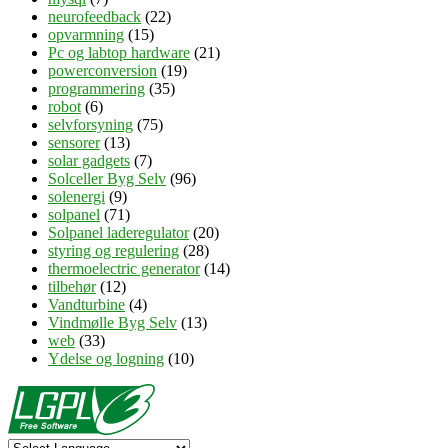
neurofeedback
(22)
opvarmning
(15)
Pc og labtop hardware
(21)
powerconversion
(19)
programmering
(35)
robot
(6)
selvforsyning
(75)
sensorer
(13)
solar gadgets
(7)
Solceller Byg Selv
(96)
solenergi
(9)
solpanel
(71)
Solpanel laderegulator
(20)
styring og regulering
(28)
thermoelectric generator
(14)
tilbehør
(12)
Vandturbine
(4)
Vindmølle Byg Selv
(13)
web
(33)
Ydelse og logning
(10)