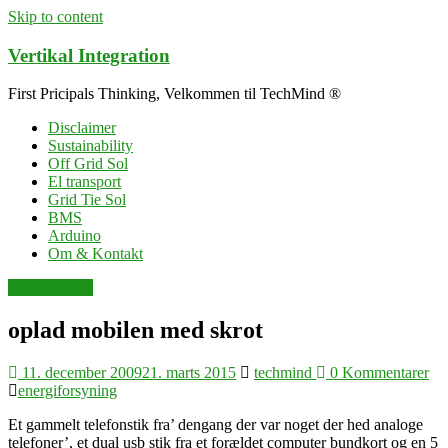
Skip to content
Vertikal Integration
First Pricipals Thinking, Velkommen til TechMind ®
Disclaimer
Sustainability
Off Grid Sol
El transport
Grid Tie Sol
BMS
Arduino
Om & Kontakt
selvforsyning
oplad mobilen med skrot
11. december 2009
21. marts 2015
techmind
0 Kommentarer
energiforsyning
Et gammelt telefonstik fra’ dengang der var noget der hed analoge
telefoner’, et dual usb stik fra et forældet computer bundkort og en 5