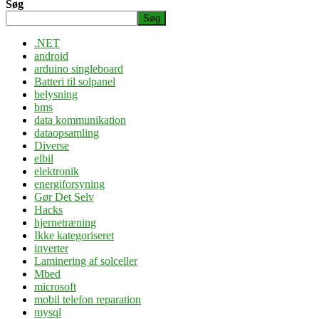
Søg
Søg
.NET
android
arduino singleboard
Batteri til solpanel
belysning
bms
data kommunikation
dataopsamling
Diverse
elbil
elektronik
energiforsyning
Gør Det Selv
Hacks
hjernetræning
Ikke kategoriseret
inverter
Laminering af solceller
Mbed
microsoft
mobil telefon reparation
mysql