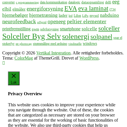
eeg
dataopsamling
converter
data kommunikation
datalogic
delfi
c programmering
EVA
eva laminat
energiforsyning
elbil
elmåler
f734
hjernebølger
hjernetræning
nabduino
lader
mysql
LiIon
led
LiPo
neurofeedback
peltier elementer
openeeg
offgrid
solceller
solcelle
printfremstilling
smartphone
pwm
selvforsyning
Solceller Byg Selv
solenergi
solpanel
spar el
windows
stokerfyr
strømmåling med arduino
str photocap
vindmølle
Copyright © 2026
Vertikal Integration
. Alle rettigheder forbeholdes.
Tema:
ColorMag
af ThemeGrill. Drevet af
WordPress
.
Luk
Privacy Overview
This website uses cookies to improve your experience while
you navigate through the website. Out of these, the cookies
that are categorized as necessary are stored on your browser
as they are essential for the working of basic functionalities of
the website. We also use third-party cookies that help us