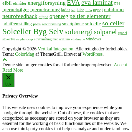
EVA
eva laminat
energiforsyning
elbil
elmåler
f734
hjernebølger
hjernetræning
nabduino
lader
mysql
LiIon
led
LiPo
neurofeedback
peltier elementer
openeeg
offgrid
solceller
solcelle
printfremstilling
smartphone
pwm
selvforsyning
Solceller Byg Selv
solenergi
solpanel
spar el
windows
stokerfyr
strømmåling med arduino
str photocap
vindmølle
Copyright © 2026
Vertikal Integration
. Alle rettigheder forbeholdes.
Tema:
ColorMag
af ThemeGrill. Drevet af
WordPress
.
Denne side bruger cookies for at forbedre brugeroplevelsen
Accept
Read More
Luk
Privacy Overview
This website uses cookies to improve your experience while you
navigate through the website. Out of these, the cookies that are
categorized as necessary are stored on your browser as they are
essential for the working of basic functionalities of the website. We
also use third-party cookies that help us analyze and understand how