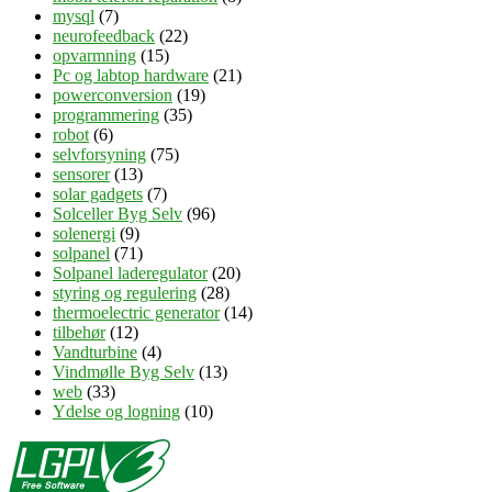
mysql
(7)
neurofeedback
(22)
opvarmning
(15)
Pc og labtop hardware
(21)
powerconversion
(19)
programmering
(35)
robot
(6)
selvforsyning
(75)
sensorer
(13)
solar gadgets
(7)
Solceller Byg Selv
(96)
solenergi
(9)
solpanel
(71)
Solpanel laderegulator
(20)
styring og regulering
(28)
thermoelectric generator
(14)
tilbehør
(12)
Vandturbine
(4)
Vindmølle Byg Selv
(13)
web
(33)
Ydelse og logning
(10)