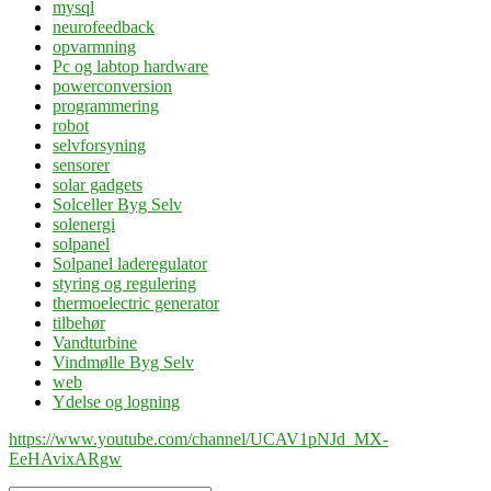
mysql
neurofeedback
opvarmning
Pc og labtop hardware
powerconversion
programmering
robot
selvforsyning
sensorer
solar gadgets
Solceller Byg Selv
solenergi
solpanel
Solpanel laderegulator
styring og regulering
thermoelectric generator
tilbehør
Vandturbine
Vindmølle Byg Selv
web
Ydelse og logning
https://www.youtube.com/channel/UCAV1pNJd_MX-
EeHAvixARgw