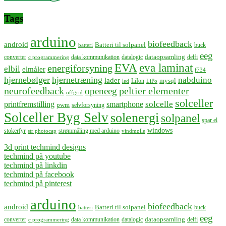
Tags
arduino
biofeedback
android
Batteri til solpanel
buck
batteri
eeg
dataopsamling
converter
data kommunikation
datalogic
delfi
c programmering
EVA
eva laminat
energiforsyning
elbil
elmåler
f734
hjernebølger
hjernetræning
nabduino
lader
mysql
LiIon
led
LiPo
neurofeedback
peltier elementer
openeeg
offgrid
solceller
solcelle
printfremstilling
smartphone
pwm
selvforsyning
Solceller Byg Selv
solenergi
solpanel
spar el
windows
stokerfyr
strømmåling med arduino
str photocap
vindmølle
3d print techmind designs
techmind på youtube
techmind på linkdin
techmind på facebook
techmind på pinterest
arduino
biofeedback
android
Batteri til solpanel
buck
batteri
eeg
dataopsamling
converter
data kommunikation
datalogic
delfi
c programmering