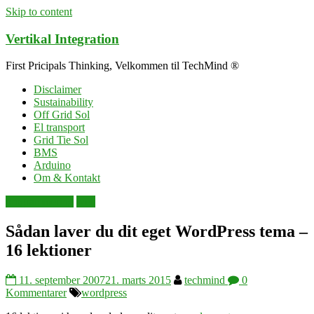
Skip to content
Vertikal Integration
First Pricipals Thinking, Velkommen til TechMind ®
Disclaimer
Sustainability
Off Grid Sol
El transport
Grid Tie Sol
BMS
Arduino
Om & Kontakt
programmering
web
Sådan laver du dit eget WordPress tema –
16 lektioner
11. september 2007
21. marts 2015
techmind
0
Kommentarer
wordpress