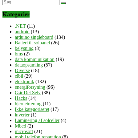
Kategorier
.NET
(11)
android
(13)
arduino singleboard
(134)
Batteri til solpanel
(26)
belysning
(8)
bms
(2)
data kommunikation
(19)
dataopsamling
(57)
Diverse
(18)
elbil
(29)
elektronik
(132)
energiforsyning
(96)
Gør Det Selv
(38)
Hacks
(14)
hjernetræning
(11)
Ikke kategoriseret
(17)
inverter
(1)
Laminering af solceller
(4)
Mbed
(2)
microsoft
(21)
mobil telefon reparation
(8)