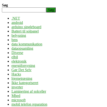
Søg
Søg
.NET
android
arduino singleboard
Batteri til solpanel
belysning
bms
data kommunikation
dataopsamling
Diverse
elbil
elektronik
energiforsyning
Gør Det Selv
Hacks
hjernetræning
Ikke kategoriseret
inverter
Laminering af solceller
Mbed
microsoft
mobil telefon reparation