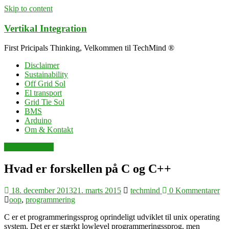
Skip to content
Vertikal Integration
First Pricipals Thinking, Velkommen til TechMind ®
Disclaimer
Sustainability
Off Grid Sol
El transport
Grid Tie Sol
BMS
Arduino
Om & Kontakt
programmering
Hvad er forskellen på C og C++
18. december 2013
21. marts 2015
techmind
0 Kommentarer
oop
,
programmering
C er et programmeringssprog oprindeligt udviklet til unix operating
system. Det er er stærkt lowlevel programmeringssprog, men