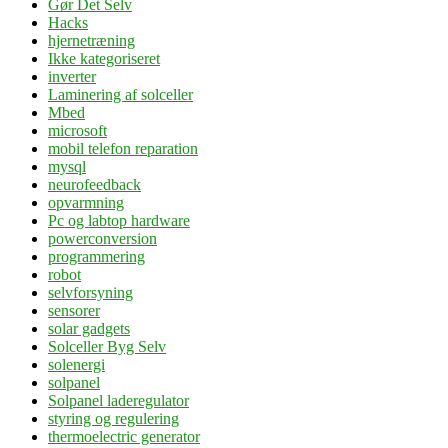
Gør Det Selv
Hacks
hjernetræning
Ikke kategoriseret
inverter
Laminering af solceller
Mbed
microsoft
mobil telefon reparation
mysql
neurofeedback
opvarmning
Pc og labtop hardware
powerconversion
programmering
robot
selvforsyning
sensorer
solar gadgets
Solceller Byg Selv
solenergi
solpanel
Solpanel laderegulator
styring og regulering
thermoelectric generator