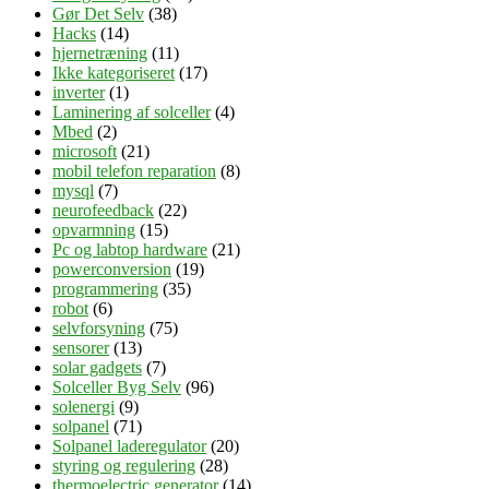
Gør Det Selv
(38)
Hacks
(14)
hjernetræning
(11)
Ikke kategoriseret
(17)
inverter
(1)
Laminering af solceller
(4)
Mbed
(2)
microsoft
(21)
mobil telefon reparation
(8)
mysql
(7)
neurofeedback
(22)
opvarmning
(15)
Pc og labtop hardware
(21)
powerconversion
(19)
programmering
(35)
robot
(6)
selvforsyning
(75)
sensorer
(13)
solar gadgets
(7)
Solceller Byg Selv
(96)
solenergi
(9)
solpanel
(71)
Solpanel laderegulator
(20)
styring og regulering
(28)
thermoelectric generator
(14)