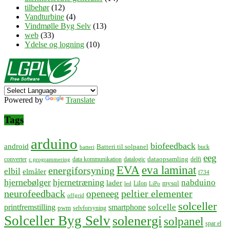
tilbehør
(12)
Vandturbine
(4)
Vindmølle Byg Selv
(13)
web
(33)
Ydelse og logning
(10)
Powered by
Translate
Tags
arduino
biofeedback
android
Batteri til solpanel
buck
batteri
eeg
dataopsamling
converter
data kommunikation
datalogic
delfi
c programmering
EVA
eva laminat
energiforsyning
elbil
elmåler
f734
hjernebølger
hjernetræning
nabduino
lader
mysql
LiIon
led
LiPo
neurofeedback
peltier elementer
openeeg
offgrid
solceller
solcelle
printfremstilling
smartphone
pwm
selvforsyning
Solceller Byg Selv
solenergi
solpanel
spar el