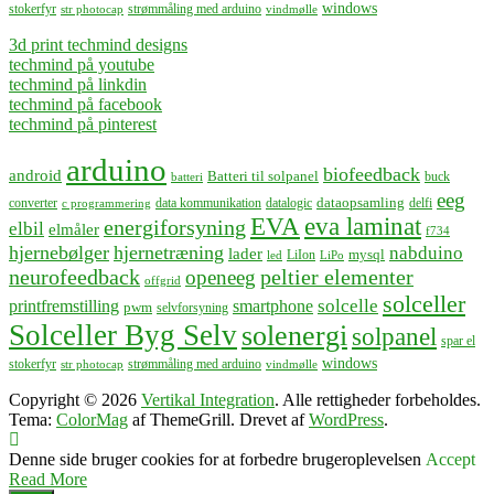
windows
stokerfyr
strømmåling med arduino
str photocap
vindmølle
3d print techmind designs
techmind på youtube
techmind på linkdin
techmind på facebook
techmind på pinterest
arduino
biofeedback
android
Batteri til solpanel
buck
batteri
eeg
dataopsamling
converter
data kommunikation
datalogic
delfi
c programmering
EVA
eva laminat
energiforsyning
elbil
elmåler
f734
hjernebølger
hjernetræning
nabduino
lader
mysql
LiIon
led
LiPo
neurofeedback
peltier elementer
openeeg
offgrid
solceller
solcelle
printfremstilling
smartphone
pwm
selvforsyning
Solceller Byg Selv
solenergi
solpanel
spar el
windows
stokerfyr
strømmåling med arduino
str photocap
vindmølle
Copyright © 2026
Vertikal Integration
. Alle rettigheder forbeholdes.
Tema:
ColorMag
af ThemeGrill. Drevet af
WordPress
.
Denne side bruger cookies for at forbedre brugeroplevelsen
Accept
Read More