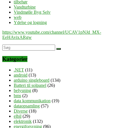
tilbehør
Vandturbine
Vindmølle Byg Selv
web
Ydelse og logning
https://www.youtube.com/channel/UCAV1pNJd_MX-
EeHAvixARgw
Kategorier
.NET
(11)
android
(13)
arduino singleboard
(134)
Batteri til solpanel
(26)
belysning
(8)
bms
(2)
data kommunikation
(19)
dataopsamling
(57)
Diverse
(18)
elbil
(29)
elektronik
(132)
energiforsyning
(96)