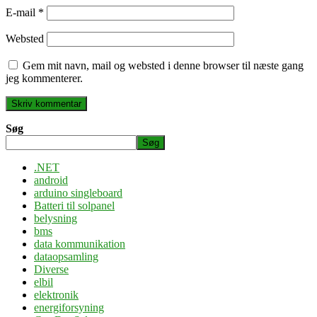
E-mail
*
Websted
Gem mit navn, mail og websted i denne browser til næste gang
jeg kommenterer.
Søg
Søg
.NET
android
arduino singleboard
Batteri til solpanel
belysning
bms
data kommunikation
dataopsamling
Diverse
elbil
elektronik
energiforsyning