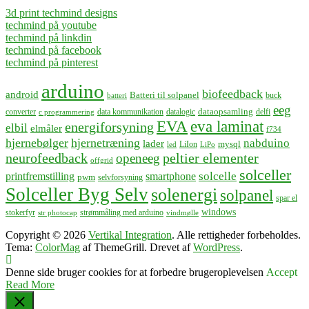
3d print techmind designs
techmind på youtube
techmind på linkdin
techmind på facebook
techmind på pinterest
arduino
biofeedback
android
Batteri til solpanel
buck
batteri
eeg
dataopsamling
converter
data kommunikation
datalogic
delfi
c programmering
EVA
eva laminat
energiforsyning
elbil
elmåler
f734
hjernebølger
hjernetræning
nabduino
lader
mysql
LiIon
led
LiPo
neurofeedback
peltier elementer
openeeg
offgrid
solceller
solcelle
printfremstilling
smartphone
pwm
selvforsyning
Solceller Byg Selv
solenergi
solpanel
spar el
windows
stokerfyr
strømmåling med arduino
str photocap
vindmølle
Copyright © 2026
Vertikal Integration
. Alle rettigheder forbeholdes.
Tema:
ColorMag
af ThemeGrill. Drevet af
WordPress
.
Denne side bruger cookies for at forbedre brugeroplevelsen
Accept
Read More