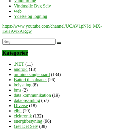
Vandturbine
Vindmølle Byg Selv
web
Ydelse og logning
https://www.youtube.com/channel/UCAV1pNJd_MX-
EeHAvixARgw
Kategorier
.NET
(11)
android
(13)
arduino singleboard
(134)
Batteri til solpanel
(26)
belysning
(8)
bms
(2)
data kommunikation
(19)
dataopsamling
(57)
Diverse
(18)
elbil
(29)
elektronik
(132)
energiforsyning
(96)
Gør Det Selv
(38)