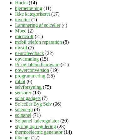
Hacks
(14)
hjernetræning
(11)
Ikke kategoriseret
(17)
inverter
(1)
Laminering af solceller
(4)
Mbed
(2)
microsoft
(21)
mobil telefon reparation
(8)
mysql
(7)
neurofeedback
(22)
opvarmning
(15)
Pc og labtop hardware
(21)
powerconversion
(19)
programmering
(35)
robot
(6)
selvforsyning
(75)
sensorer
(13)
solar gadgets
(7)
Solceller Byg Selv
(96)
solenergi
(9)
solpanel
(71)
Solpanel laderegulator
(20)
styring og regulering
(28)
thermoelectric generator
(14)
tilbehør
(12)