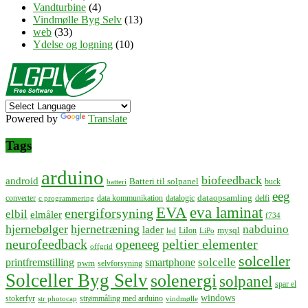
Vandturbine
(4)
Vindmølle Byg Selv
(13)
web
(33)
Ydelse og logning
(10)
Powered by
Translate
Tags
arduino
biofeedback
android
Batteri til solpanel
buck
batteri
eeg
dataopsamling
converter
data kommunikation
datalogic
delfi
c programmering
EVA
eva laminat
energiforsyning
elbil
elmåler
f734
hjernebølger
hjernetræning
nabduino
lader
mysql
LiIon
led
LiPo
neurofeedback
peltier elementer
openeeg
offgrid
solceller
solcelle
printfremstilling
smartphone
pwm
selvforsyning
Solceller Byg Selv
solenergi
solpanel
spar el
windows
stokerfyr
strømmåling med arduino
str photocap
vindmølle