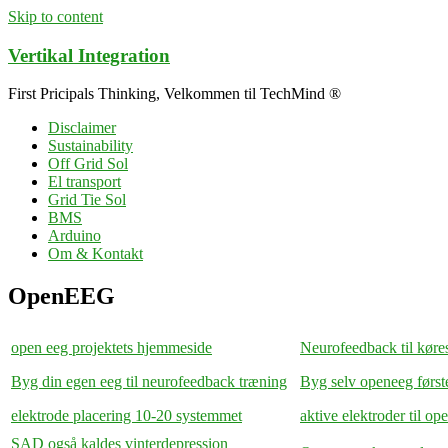
Skip to content
Vertikal Integration
First Pricipals Thinking, Velkommen til TechMind ®
Disclaimer
Sustainability
Off Grid Sol
El transport
Grid Tie Sol
BMS
Arduino
Om & Kontakt
OpenEEG
open eeg projektets hjemmeside
Neurofeedback til køre
Byg din egen eeg til neurofeedback træning
Byg selv openeeg første
elektrode placering 10-20 systemmet
aktive elektroder til op
SAD også kaldes vinterdepression