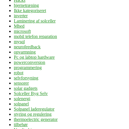
Hacks
hjernetræning
Ikke kategoriseret
inverter
Laminering af solceller
Mbed
microsoft
mobil telefon reparation
mysql
neurofeedback
opvarmning
Pc og labtop hardware
powerconversion
programmering
robot
selvforsyning
sensorer
solar gadgets
Solceller Byg Selv
solenergi
solpanel
Solpanel laderegulator
styring og regulering
thermoelectric generator
tilbehør