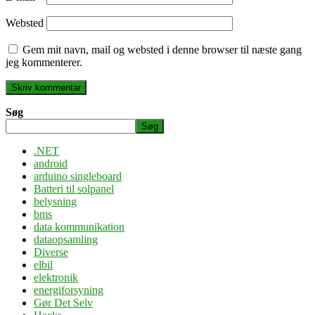
Websted
Gem mit navn, mail og websted i denne browser til næste gang
jeg kommenterer.
Søg
Søg
.NET
android
arduino singleboard
Batteri til solpanel
belysning
bms
data kommunikation
dataopsamling
Diverse
elbil
elektronik
energiforsyning
Gør Det Selv