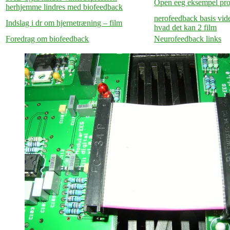
Open eeg eksempel pro
herhjemme lindres med biofeedback
nerofeedback basis vid
Indslag i dr om hjernetræning – film
hvad det kan 2 film
Foredrag om biofeedback
Neurofeedback links