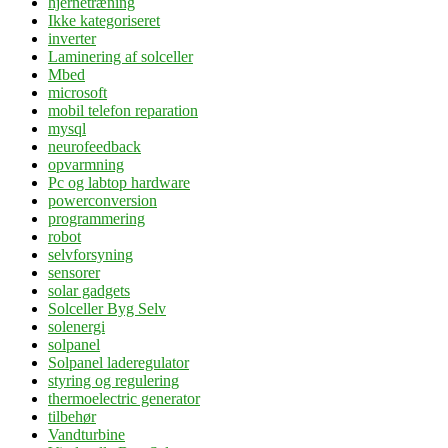
hjernetræning
Ikke kategoriseret
inverter
Laminering af solceller
Mbed
microsoft
mobil telefon reparation
mysql
neurofeedback
opvarmning
Pc og labtop hardware
powerconversion
programmering
robot
selvforsyning
sensorer
solar gadgets
Solceller Byg Selv
solenergi
solpanel
Solpanel laderegulator
styring og regulering
thermoelectric generator
tilbehør
Vandturbine