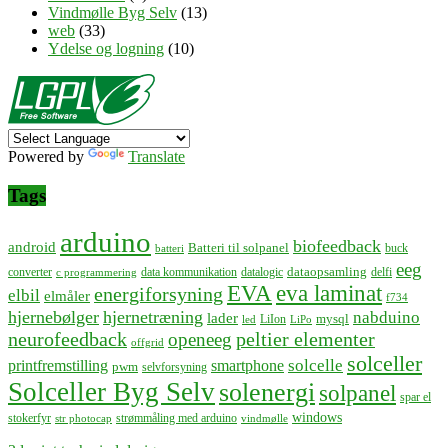
Vindmølle Byg Selv
(13)
web
(33)
Ydelse og logning
(10)
Powered by
Translate
Tags
arduino
biofeedback
android
Batteri til solpanel
buck
batteri
eeg
dataopsamling
converter
data kommunikation
datalogic
delfi
c programmering
EVA
eva laminat
energiforsyning
elbil
elmåler
f734
hjernebølger
hjernetræning
nabduino
lader
mysql
LiIon
led
LiPo
neurofeedback
peltier elementer
openeeg
offgrid
solceller
solcelle
printfremstilling
smartphone
pwm
selvforsyning
Solceller Byg Selv
solenergi
solpanel
spar el
windows
stokerfyr
strømmåling med arduino
str photocap
vindmølle