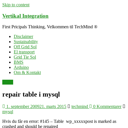
Skip to content
Vertikal Integration
First Pricipals Thinking, Velkommen til TechMind ®
Disclaimer
Sustainability
Off Grid Sol
El transport
Grid Tie Sol
BMS
Arduino
Om & Kontakt
mysql
repair table i mysql
1. september 2009
21. marts 2015
techmind
0 Kommentarer
mysql
Hvis du får en error: #145 – Table wp_xxxxxpost is marked as
crashed and should be repaired