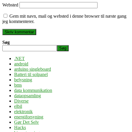
Websted
Gem mit navn, mail og websted i denne browser til næste gang
jeg kommenterer.
Søg
Søg
.NET
android
arduino singleboard
Batteri til solpanel
belysning
bms
data kommunikation
dataopsamling
Diverse
elbil
elektronik
energiforsyning
Gør Det Selv
Hacks