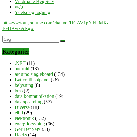
Vindmølle Byg Selv
web
Ydelse og logning
https://www.youtube.com/channel/UCAV1pNJd_MX-
EeHAvixARgw
Kategorier
.NET
(11)
android
(13)
arduino singleboard
(134)
Batteri til solpanel
(26)
belysning
(8)
bms
(2)
data kommunikation
(19)
dataopsamling
(57)
Diverse
(18)
elbil
(29)
elektronik
(132)
energiforsyning
(96)
Gør Det Selv
(38)
Hacks
(14)