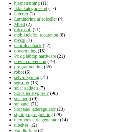
hjernetræning
(11)
Ikke kategoriseret
(17)
inverter
(1)
Laminering af solceller
(4)
Mbed
(2)
microsoft
(21)
mobil telefon reparation
(8)
mysql
(7)
neurofeedback
(22)
opvarmning
(15)
Pc og labtop hardware
(21)
powerconversion
(19)
programmering
(35)
robot
(6)
selvforsyning
(75)
sensorer
(13)
solar gadgets
(7)
Solceller Byg Selv
(96)
solenergi
(9)
solpanel
(71)
Solpanel laderegulator
(20)
styring og regulering
(28)
thermoelectric generator
(14)
tilbehør
(12)
Vandturbine
(4)