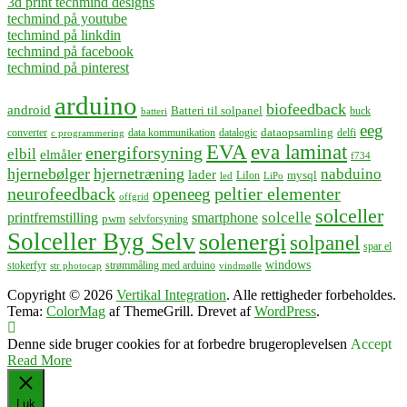
3d print techmind designs
techmind på youtube
techmind på linkdin
techmind på facebook
techmind på pinterest
arduino
biofeedback
android
Batteri til solpanel
buck
batteri
eeg
dataopsamling
converter
data kommunikation
datalogic
delfi
c programmering
EVA
eva laminat
energiforsyning
elbil
elmåler
f734
hjernebølger
hjernetræning
nabduino
lader
mysql
LiIon
led
LiPo
neurofeedback
peltier elementer
openeeg
offgrid
solceller
solcelle
printfremstilling
smartphone
pwm
selvforsyning
Solceller Byg Selv
solenergi
solpanel
spar el
windows
stokerfyr
strømmåling med arduino
str photocap
vindmølle
Copyright © 2026
Vertikal Integration
. Alle rettigheder forbeholdes.
Tema:
ColorMag
af ThemeGrill. Drevet af
WordPress
.
Denne side bruger cookies for at forbedre brugeroplevelsen
Accept
Read More
Luk