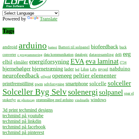
Powered by
Translate
Tags
arduino
biofeedback
android
Batteri til solpanel
buck
batteri
eeg
dataopsamling
converter
data kommunikation
datalogic
delfi
c programmering
EVA
eva laminat
energiforsyning
elbil
elmåler
f734
hjernebølger
hjernetræning
nabduino
lader
mysql
LiIon
led
LiPo
neurofeedback
peltier elementer
openeeg
offgrid
solceller
solcelle
printfremstilling
smartphone
pwm
selvforsyning
Solceller Byg Selv
solenergi
solpanel
spar el
windows
stokerfyr
strømmåling med arduino
str photocap
vindmølle
3d print techmind designs
techmind på youtube
techmind på linkdin
techmind på facebook
techmind på pinterest