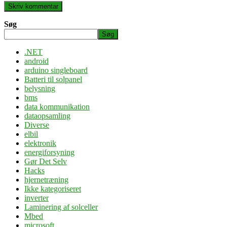
Søg
Søg
.NET
android
arduino singleboard
Batteri til solpanel
belysning
bms
data kommunikation
dataopsamling
Diverse
elbil
elektronik
energiforsyning
Gør Det Selv
Hacks
hjernetræning
Ikke kategoriseret
inverter
Laminering af solceller
Mbed
microsoft