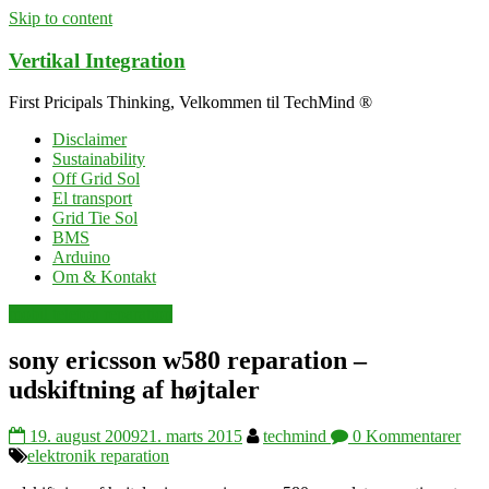
Skip to content
Vertikal Integration
First Pricipals Thinking, Velkommen til TechMind ®
Disclaimer
Sustainability
Off Grid Sol
El transport
Grid Tie Sol
BMS
Arduino
Om & Kontakt
mobil telefon reparation
sony ericsson w580 reparation –
udskiftning af højtaler
19. august 2009
21. marts 2015
techmind
0 Kommentarer
elektronik reparation