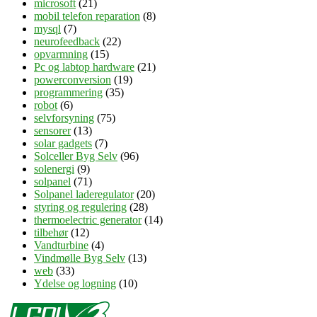
microsoft
(21)
mobil telefon reparation
(8)
mysql
(7)
neurofeedback
(22)
opvarmning
(15)
Pc og labtop hardware
(21)
powerconversion
(19)
programmering
(35)
robot
(6)
selvforsyning
(75)
sensorer
(13)
solar gadgets
(7)
Solceller Byg Selv
(96)
solenergi
(9)
solpanel
(71)
Solpanel laderegulator
(20)
styring og regulering
(28)
thermoelectric generator
(14)
tilbehør
(12)
Vandturbine
(4)
Vindmølle Byg Selv
(13)
web
(33)
Ydelse og logning
(10)