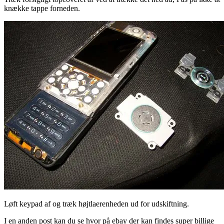
knække tappe forneden.
Løft keypad af og træk højtlaerenheden ud for udskiftning.
I en anden post kan du se hvor på ebay der kan findes super billige