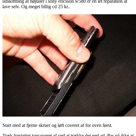
udskiftning af højtaler i sony ericsson w580 er en let reparation at
lave selv. Og meget billig cd 25 kr..
Start med at fjerne skruer og løft coveret af for oven først.
Træk forsigtigt topcoveret af ved at trække det ned ad, Pas på ikke at