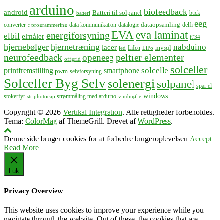
arduino
biofeedback
android
Batteri til solpanel
buck
batteri
eeg
dataopsamling
converter
data kommunikation
datalogic
delfi
c programmering
EVA
eva laminat
energiforsyning
elbil
elmåler
f734
hjernebølger
hjernetræning
nabduino
lader
mysql
LiIon
led
LiPo
neurofeedback
peltier elementer
openeeg
offgrid
solceller
solcelle
printfremstilling
smartphone
pwm
selvforsyning
Solceller Byg Selv
solenergi
solpanel
spar el
windows
stokerfyr
strømmåling med arduino
str photocap
vindmølle
Copyright © 2026
Vertikal Integration
. Alle rettigheder forbeholdes.
Tema:
ColorMag
af ThemeGrill. Drevet af
WordPress
.
Denne side bruger cookies for at forbedre brugeroplevelsen
Accept
Read More
Luk
Privacy Overview
This website uses cookies to improve your experience while you
navigate through the website. Out of these, the cookies that are