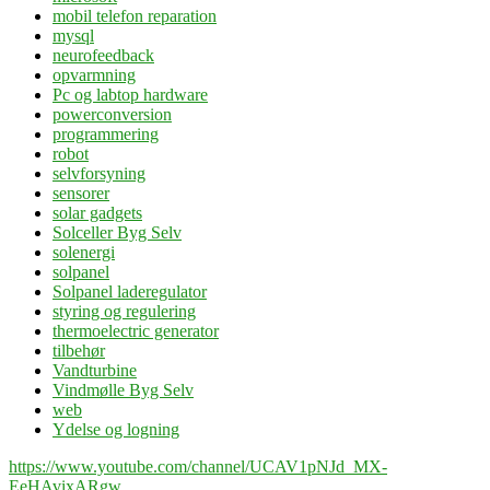
mobil telefon reparation
mysql
neurofeedback
opvarmning
Pc og labtop hardware
powerconversion
programmering
robot
selvforsyning
sensorer
solar gadgets
Solceller Byg Selv
solenergi
solpanel
Solpanel laderegulator
styring og regulering
thermoelectric generator
tilbehør
Vandturbine
Vindmølle Byg Selv
web
Ydelse og logning
https://www.youtube.com/channel/UCAV1pNJd_MX-
EeHAvixARgw