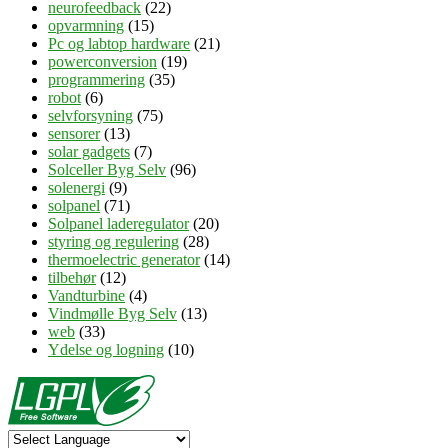
neurofeedback
(22)
opvarmning
(15)
Pc og labtop hardware
(21)
powerconversion
(19)
programmering
(35)
robot
(6)
selvforsyning
(75)
sensorer
(13)
solar gadgets
(7)
Solceller Byg Selv
(96)
solenergi
(9)
solpanel
(71)
Solpanel laderegulator
(20)
styring og regulering
(28)
thermoelectric generator
(14)
tilbehør
(12)
Vandturbine
(4)
Vindmølle Byg Selv
(13)
web
(33)
Ydelse og logning
(10)