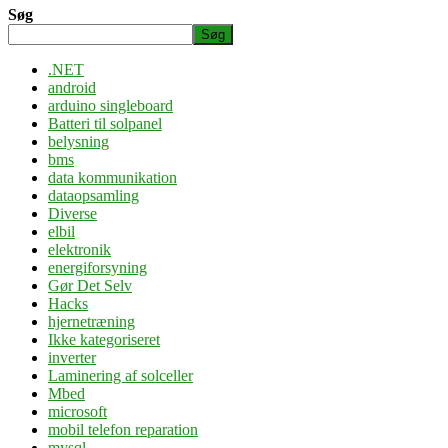
Søg
Søg
.NET
android
arduino singleboard
Batteri til solpanel
belysning
bms
data kommunikation
dataopsamling
Diverse
elbil
elektronik
energiforsyning
Gør Det Selv
Hacks
hjernetræning
Ikke kategoriseret
inverter
Laminering af solceller
Mbed
microsoft
mobil telefon reparation
mysql