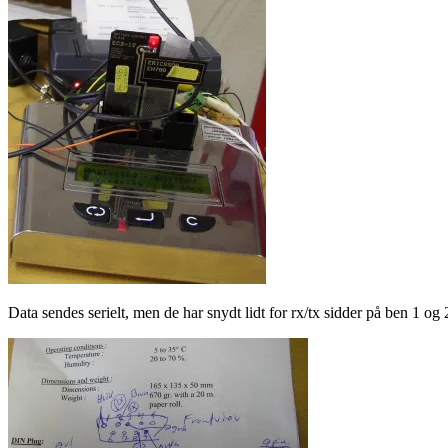
Data sendes serielt, men de har snydt lidt for rx/tx sidder på ben 1 og 2