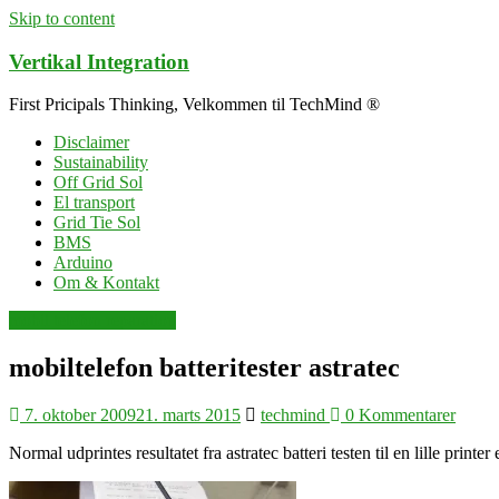
Skip to content
Vertikal Integration
First Pricipals Thinking, Velkommen til TechMind ®
Disclaimer
Sustainability
Off Grid Sol
El transport
Grid Tie Sol
BMS
Arduino
Om & Kontakt
mobil telefon reparation
mobiltelefon batteritester astratec
7. oktober 2009
21. marts 2015
techmind
0 Kommentarer
Normal udprintes resultatet fra astratec batteri testen til en lille print