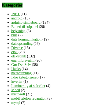
Kategorier
.NET
(11)
android
(13)
arduino singleboard
(134)
Batteri til solpanel
(26)
belysning
(8)
bms
(2)
data kommunikation
(19)
dataopsamling
(57)
Diverse
(18)
elbil
(29)
elektronik
(132)
energiforsyning
(96)
Gør Det Selv
(38)
Hacks
(14)
hjernetræning
(11)
Ikke kategoriseret
(17)
inverter
(1)
Laminering af solceller
(4)
Mbed
(2)
microsoft
(21)
mobil telefon reparation
(8)
mysql
(7)