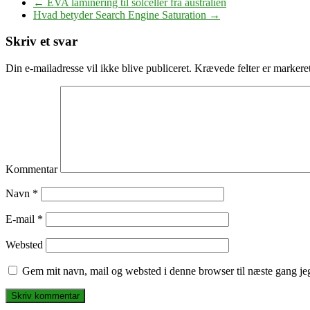
←
EVA laminering til solceller fra australien
Hvad betyder Search Engine Saturation
→
Skriv et svar
Din e-mailadresse vil ikke blive publiceret.
Krævede felter er marker
Kommentar
Navn
*
E-mail
*
Websted
Gem mit navn, mail og websted i denne browser til næste gang j