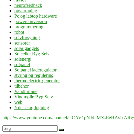
neurofeedback
opvarmning
Pc og labtop hardware
powerconversion
programmering
robot
selvforsyning
sensorer
solar gadgets
Solceller Byg Selv
solenergi
solpanel
Solpanel laderegulator
styring og regulering
thermoelectric generator
tilbehør
Vandturbine
Vindmølle Byg Selv
web
Ydelse og logning
https://www.youtube.com/channel/UCAV1pNJd_MX-EeHAvixAR