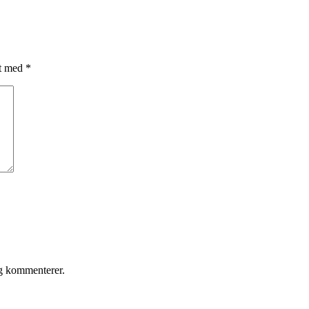
et med
*
eg kommenterer.