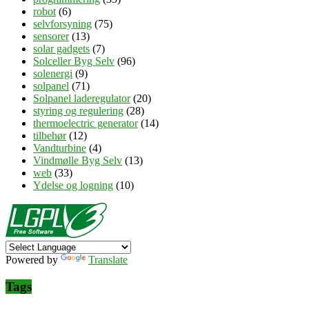
robot
(6)
selvforsyning
(75)
sensorer
(13)
solar gadgets
(7)
Solceller Byg Selv
(96)
solenergi
(9)
solpanel
(71)
Solpanel laderegulator
(20)
styring og regulering
(28)
thermoelectric generator
(14)
tilbehør
(12)
Vandturbine
(4)
Vindmølle Byg Selv
(13)
web
(33)
Ydelse og logning
(10)
Powered by
Translate
Tags