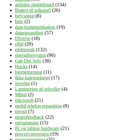
arduino singleboard
(134)
Batteri til solpanel
(26)
belysning
(8)
bms
(2)
data kommunikation
(19)
dataopsamling
(57)
Diverse
(18)
elbil
(29)
elektronik
(132)
energiforsyning
(96)
Gør Det Selv
(38)
Hacks
(14)
hjernetræning
(11)
Ikke kategoriseret
(17)
inverter
(1)
Laminering af solceller
(4)
Mbed
(2)
microsoft
(21)
mobil telefon reparation
(8)
mysql
(7)
neurofeedback
(22)
opvarmning
(15)
Pc og labtop hardware
(21)
powerconversion
(19)
programmering
(35)