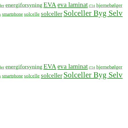
EVA
eva laminat
energiforsyning
hjernebølger
ler
f734
Solceller Byg Selv
solceller
solcelle
smartphone
g
EVA
eva laminat
energiforsyning
hjernebølger
ler
f734
Solceller Byg Selv
solceller
solcelle
smartphone
g