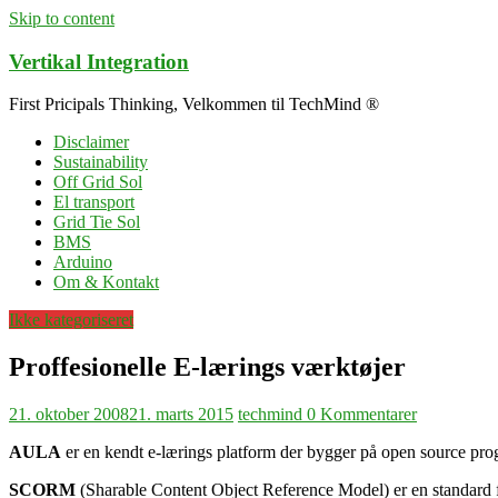
Skip to content
Vertikal Integration
First Pricipals Thinking, Velkommen til TechMind ®
Disclaimer
Sustainability
Off Grid Sol
El transport
Grid Tie Sol
BMS
Arduino
Om & Kontakt
Ikke kategoriseret
Proffesionelle E-lærings værktøjer
21. oktober 2008
21. marts 2015
techmind
0 Kommentarer
AULA
er en kendt e-lærings platform der bygger på open source pr
SCORM
(Sharable Content Object Reference Model) er en standard 