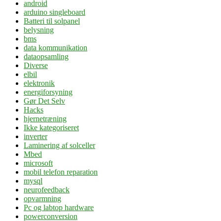
android
arduino singleboard
Batteri til solpanel
belysning
bms
data kommunikation
dataopsamling
Diverse
elbil
elektronik
energiforsyning
Gør Det Selv
Hacks
hjernetræning
Ikke kategoriseret
inverter
Laminering af solceller
Mbed
microsoft
mobil telefon reparation
mysql
neurofeedback
opvarmning
Pc og labtop hardware
powerconversion