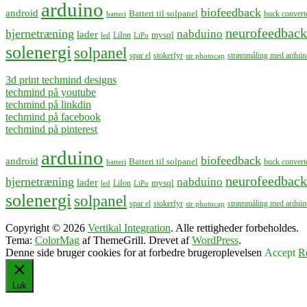
arduino
biofeedback
android
Batteri til solpanel
buck convert
batteri
neurofeedback
hjernetræning
nabduino
lader
mysql
LiIon
led
LiPo
solenergi
solpanel
spar el
stokerfyr
strømmåling med arduin
str photocap
3d print techmind designs
techmind på youtube
techmind på linkdin
techmind på facebook
techmind på pinterest
arduino
biofeedback
android
Batteri til solpanel
buck convert
batteri
neurofeedback
hjernetræning
nabduino
lader
mysql
LiIon
led
LiPo
solenergi
solpanel
spar el
stokerfyr
strømmåling med arduin
str photocap
Copyright © 2026
Vertikal Integration
. Alle rettigheder forbeholdes.
Tema:
ColorMag
af ThemeGrill. Drevet af
WordPress
.
Denne side bruger cookies for at forbedre brugeroplevelsen
Accept
R
Luk