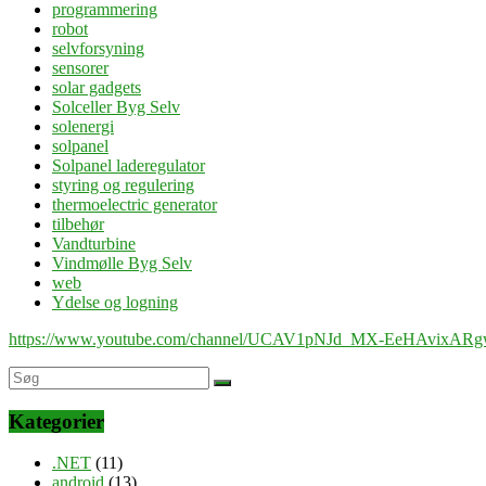
programmering
robot
selvforsyning
sensorer
solar gadgets
Solceller Byg Selv
solenergi
solpanel
Solpanel laderegulator
styring og regulering
thermoelectric generator
tilbehør
Vandturbine
Vindmølle Byg Selv
web
Ydelse og logning
https://www.youtube.com/channel/UCAV1pNJd_MX-EeHAvixAR
Kategorier
.NET
(11)
android
(13)