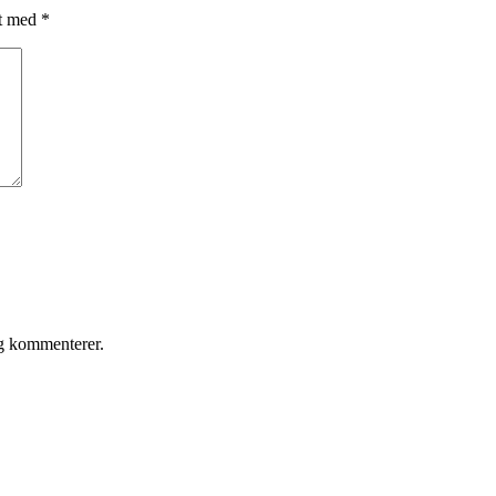
et med
*
eg kommenterer.