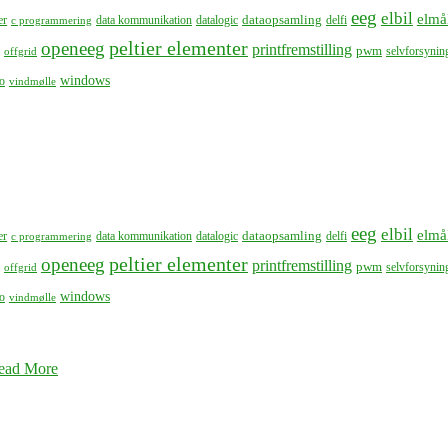
eeg
elbil
elmå
dataopsamling
er
data kommunikation
datalogic
delfi
c programmering
peltier elementer
openeeg
printfremstilling
pwm
selvforsynin
offgrid
windows
o
vindmølle
eeg
elbil
elmå
dataopsamling
er
data kommunikation
datalogic
delfi
c programmering
peltier elementer
openeeg
printfremstilling
pwm
selvforsynin
offgrid
windows
o
vindmølle
ead More