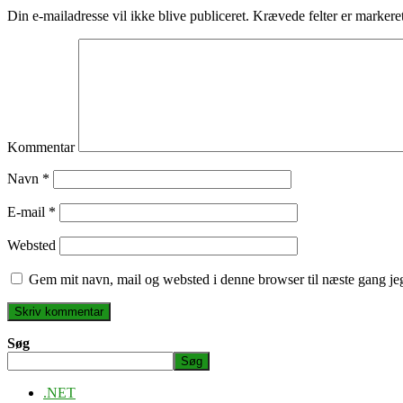
Din e-mailadresse vil ikke blive publiceret.
Krævede felter er marker
Kommentar
Navn
*
E-mail
*
Websted
Gem mit navn, mail og websted i denne browser til næste gang j
Søg
Søg
.NET