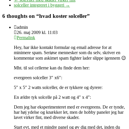
solceller integreret i byggeri
→
6 thoughts on “
hvad koster solceller
”
admin
26. maj 2009 kl. 11:03
Permalink
Hey, har ikke kontakt formular og email adresse for at
minimere spam. Seriøse mennesker som du selv, skriver en
kommentar som askimet spam fighter lader slippe igennem 😉
Mht. til sol cellerne kan du finde dem her:
evergreen solceller 3″ x6″:
5″ x 5″ 2 watts solceller, de er tykkere og dyrere:
En ældre tyk solcelle på 2 watt og 4″ x 4″:
Dem jeg har eksperimenteret med er evergreens. De er tynde,
har høj ydelse og knækker let, men de hobby paneler jeg har
lavet virker fint, med diverse skader.
Start evt. med et mindre panel og øv dig med det, inden du