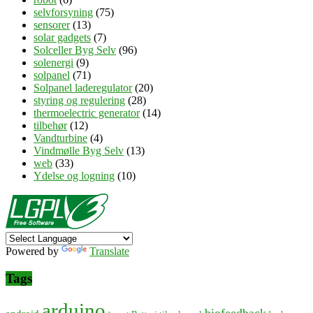
selvforsyning
(75)
sensorer
(13)
solar gadgets
(7)
Solceller Byg Selv
(96)
solenergi
(9)
solpanel
(71)
Solpanel laderegulator
(20)
styring og regulering
(28)
thermoelectric generator
(14)
tilbehør
(12)
Vandturbine
(4)
Vindmølle Byg Selv
(13)
web
(33)
Ydelse og logning
(10)
Powered by
Translate
Tags
arduino