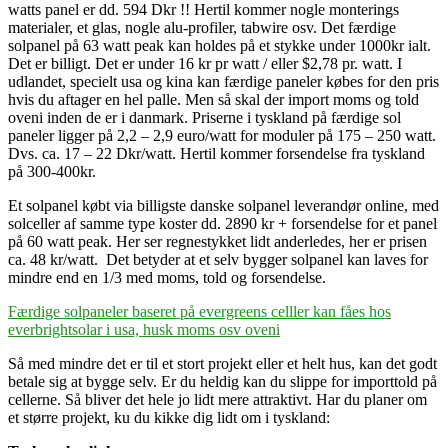
watts panel er dd. 594 Dkr !! Hertil kommer nogle monterings
materialer, et glas, nogle alu-profiler, tabwire osv. Det færdige
solpanel på 63 watt peak kan holdes på et stykke under 1000kr ialt.
Det er billigt. Det er under 16 kr pr watt / eller $2,78 pr. watt. I
udlandet, specielt usa og kina kan færdige paneler købes for den pris
hvis du aftager en hel palle. Men så skal der import moms og told
oveni inden de er i danmark. Priserne i tyskland på færdige sol
paneler ligger på 2,2 – 2,9 euro/watt for moduler på 175 – 250 watt.
Dvs. ca. 17 – 22 Dkr/watt. Hertil kommer forsendelse fra tyskland
på 300-400kr.
Et solpanel købt via billigste danske solpanel leverandør online, med
solceller af samme type koster dd. 2890 kr + forsendelse for et panel
på 60 watt peak. Her ser regnestykket lidt anderledes, her er prisen
ca. 48 kr/watt. Det betyder at et selv bygger solpanel kan laves for
mindre end en 1/3 med moms, told og forsendelse.
Færdige solpaneler baseret på evergreens celller kan fåes hos
everbrightsolar i usa, husk moms osv oveni
Så med mindre det er til et stort projekt eller et helt hus, kan det godt
betale sig at bygge selv. Er du heldig kan du slippe for importtold på
cellerne. Så bliver det hele jo lidt mere attraktivt. Har du planer om
et større projekt, ku du kikke dig lidt om i tyskland: