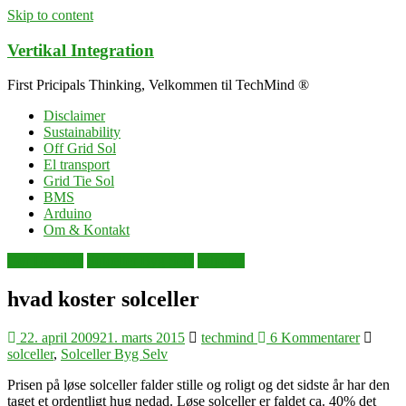
Skip to content
Vertikal Integration
First Pricipals Thinking, Velkommen til TechMind ®
Disclaimer
Sustainability
Off Grid Sol
El transport
Grid Tie Sol
BMS
Arduino
Om & Kontakt
Gør Det Selv
Solceller Byg Selv
solpanel
hvad koster solceller
22. april 2009
21. marts 2015
techmind
6 Kommentarer
solceller
,
Solceller Byg Selv
Prisen på løse solceller falder stille og roligt og det sidste år har den
taget et ordentligt hug nedad. Løse solceller er faldet ca. 40% det