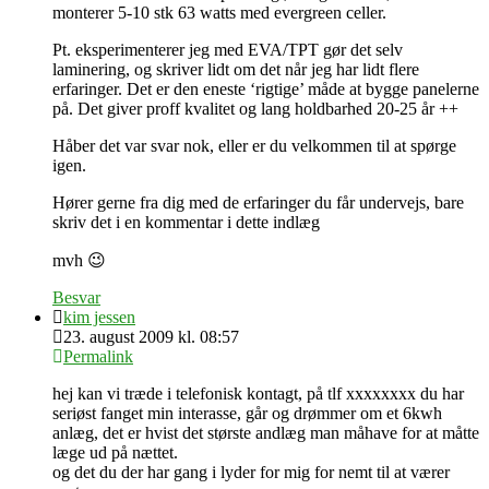
monterer 5-10 stk 63 watts med evergreen celler.
Pt. eksperimenterer jeg med EVA/TPT gør det selv
laminering, og skriver lidt om det når jeg har lidt flere
erfaringer. Det er den eneste ‘rigtige’ måde at bygge panelerne
på. Det giver proff kvalitet og lang holdbarhed 20-25 år ++
Håber det var svar nok, eller er du velkommen til at spørge
igen.
Hører gerne fra dig med de erfaringer du får undervejs, bare
skriv det i en kommentar i dette indlæg
mvh 😉
Besvar
kim jessen
23. august 2009 kl. 08:57
Permalink
hej kan vi træde i telefonisk kontagt, på tlf xxxxxxxx du har
seriøst fanget min interasse, går og drømmer om et 6kwh
anlæg, det er hvist det største andlæg man måhave for at måtte
læge ud på nættet.
og det du der har gang i lyder for mig for nemt til at værer