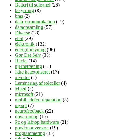
Batteri til solpanel
(26)
belysning
(8)
bms
(2)
data kommunikation
(19)
dataopsamling
(57)
Diverse
(18)
elbil
(29)
elektronik
(132)
energiforsyning
(96)
Gør Det Selv
(38)
Hacks
(14)
hjernetræning
(11)
Ikke kategoriseret
(17)
inverter
(1)
Laminering af solceller
(4)
Mbed
(2)
microsoft
(21)
mobil telefon reparation
(8)
mysql
(7)
neurofeedback
(22)
opvarmning
(15)
Pc og labtop hardware
(21)
powerconversion
(19)
programmering
(35)
robot
(6)