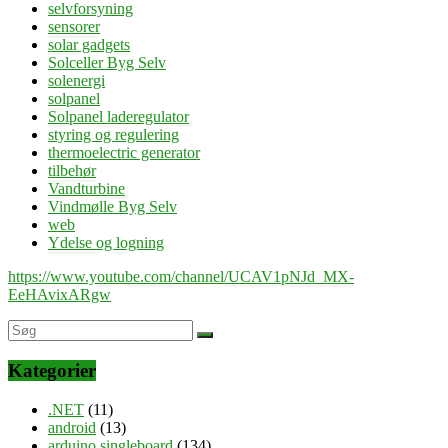
selvforsyning
sensorer
solar gadgets
Solceller Byg Selv
solenergi
solpanel
Solpanel laderegulator
styring og regulering
thermoelectric generator
tilbehør
Vandturbine
Vindmølle Byg Selv
web
Ydelse og logning
https://www.youtube.com/channel/UCAV1pNJd_MX-
EeHAvixARgw
Kategorier
.NET
(11)
android
(13)
arduino singleboard
(134)