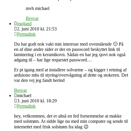
mvh michael
Besvar
majland
2. juni 2010 kl. 21:53
Permalink
Du har godt nok vakt min interesse med ovenstående 🙂 På
en af dine andre sider er der en password beskyttet link til
laminering i en keramikovn. Sådan en har jeg sjovt nok også
adgang til – har lige requestet password…
Er pt igang med at installere solvarme – og kigger i retning af
arduiono mhs til styring/overvågning af dette og stokeren. Det
var den vej jeg fandt herind
Besvar
michael
3. juni 2010 kl. 18:29
Permalink
hey, velkommen, det er altså en fed fornemmelse at makke
med solstrøm. At sidde lige nu med min computer og sende til
internettet med frisk solstrøm fra idag 😉