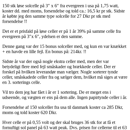
150 stk løse solcelle på 3″ x 6″ fra evergreen i
usa på 1,75 watt,
koster dd. med moms, forsendelse og told ca.: 16,5 kr pr stk. Sidste
år købte jeg den samme type solcelle for 27 Dkr pr stk med
forsendelse !!
Det er et prisfald på løse celler er på 1 år 39% på samme celle fra
evergreen på 3″x 6″, ydelsen er den samme.
Denne gang var der 15 bonus solceller med, og kun en var knækket
+ en havde en lille fejl. En bonus på: 214kr. !!
Sidste år var der også nogle ekstra celler med, men der var
betydeligt flere med fejl småskader og brækkede celler. Der er
forskel på hvilken leverandør man vælger. Nogle sorterer tynde
celler, småskadede celler fra og sælger dem, hvilket må siges at være
en 3. sorterings celle.
Vil tro dem jeg har fået i år er 1 sortering. De er meget ens i
udseende, og vægten er ens på dem alle. Ingen papirtynde celler i år.
Forsendelse af 150 solceller fra usa til danmark koster ca 285 Dkr,
moms og told koster 620 Dkr.
Hver celle er på 0,55 volt og der skal bruges 36 stk for at få et
fornuftigt sol panel på 63 watt peak. Dvs. prisen for cellerne til et 63