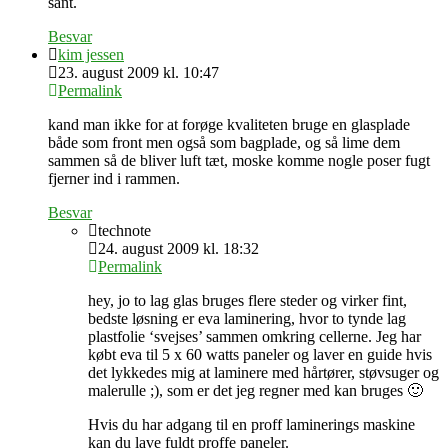
sant.
Besvar
kim jessen
23. august 2009 kl. 10:47
Permalink
kand man ikke for at forøge kvaliteten bruge en glasplade
både som front men også som bagplade, og så lime dem
sammen så de bliver luft tæt, moske komme nogle poser fugt
fjerner ind i rammen.
Besvar
technote
24. august 2009 kl. 18:32
Permalink
hey, jo to lag glas bruges flere steder og virker fint,
bedste løsning er eva laminering, hvor to tynde lag
plastfolie ‘svejses’ sammen omkring cellerne. Jeg har
købt eva til 5 x 60 watts paneler og laver en guide hvis
det lykkedes mig at laminere med hårtører, støvsuger og
malerulle ;), som er det jeg regner med kan bruges 🙂
Hvis du har adgang til en proff laminerings maskine
kan du lave fuldt proffe paneler.