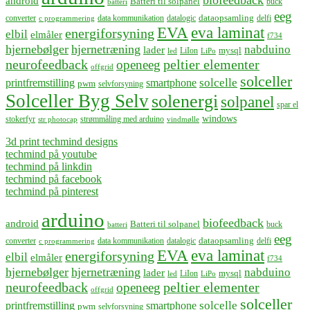
biofeedback
android
Batteri til solpanel
buck
batteri
eeg
dataopsamling
converter
data kommunikation
datalogic
delfi
c programmering
EVA
eva laminat
energiforsyning
elbil
elmåler
f734
hjernebølger
hjernetræning
nabduino
lader
mysql
LiIon
led
LiPo
neurofeedback
peltier elementer
openeeg
offgrid
solceller
solcelle
printfremstilling
smartphone
pwm
selvforsyning
Solceller Byg Selv
solenergi
solpanel
spar el
windows
stokerfyr
strømmåling med arduino
str photocap
vindmølle
3d print techmind designs
techmind på youtube
techmind på linkdin
techmind på facebook
techmind på pinterest
arduino
biofeedback
android
Batteri til solpanel
buck
batteri
eeg
dataopsamling
converter
data kommunikation
datalogic
delfi
c programmering
EVA
eva laminat
energiforsyning
elbil
elmåler
f734
hjernebølger
hjernetræning
nabduino
lader
mysql
LiIon
led
LiPo
neurofeedback
peltier elementer
openeeg
offgrid
solceller
solcelle
printfremstilling
smartphone
pwm
selvforsyning