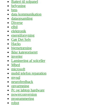
Batteri til solpanel
belysning
bms
data kommunikation
dataopsamling
Diverse
elbil
elektronik
energiforsyning
Gør Det Selv
Hacks
hjernetræning
Ikke kategoriseret
inverter
Laminering af solceller
Mbed
microsoft
mobil telefon reparation
mysql
neurofeedback
opvarmning
Pc og labtop hardware
powerconversion
programmering
robot