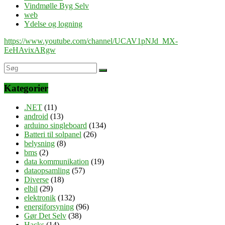
Vindmølle Byg Selv
web
Ydelse og logning
https://www.youtube.com/channel/UCAV1pNJd_MX-
EeHAvixARgw
Kategorier
.NET
(11)
android
(13)
arduino singleboard
(134)
Batteri til solpanel
(26)
belysning
(8)
bms
(2)
data kommunikation
(19)
dataopsamling
(57)
Diverse
(18)
elbil
(29)
elektronik
(132)
energiforsyning
(96)
Gør Det Selv
(38)
Hacks
(14)