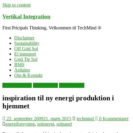
Skip to content
Vertikal Integration
First Pricipals Thinking, Velkommen til TechMind ®
Disclaimer
Sustainability
Off Grid Sol
El transport
Grid Tie Sol
BMS
Arduino
Om & Kontakt
energiforsyning
Gør Det Selv
selvforsyning
inspiration til ny energi produktion i
hjemmet
22. september 2009
21. marts 2015
techmind
0 Kommentarer
energiforsyning
,
solenergi
,
solpanel