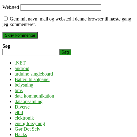
Websted
Gem mit navn, mail og websted i denne browser til næste gang
jeg kommenterer.
Søg
Søg
.NET
android
arduino singleboard
Batteri til solpanel
belysning
bms
data kommunikation
dataopsamling
Diverse
elbil
elektronik
energiforsyning
Gør Det Selv
Hacks