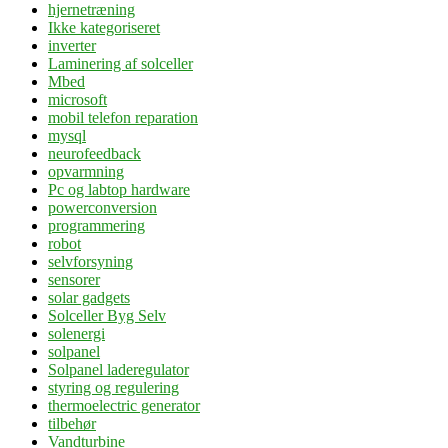
hjernetræning
Ikke kategoriseret
inverter
Laminering af solceller
Mbed
microsoft
mobil telefon reparation
mysql
neurofeedback
opvarmning
Pc og labtop hardware
powerconversion
programmering
robot
selvforsyning
sensorer
solar gadgets
Solceller Byg Selv
solenergi
solpanel
Solpanel laderegulator
styring og regulering
thermoelectric generator
tilbehør
Vandturbine