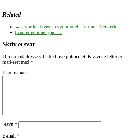
Related
←
Hvordan laves en vpn tunnel – Virtuelt Netværk
hvad er en inner join
→
Skriv et svar
Din e-mailadresse vil ikke blive publiceret.
Krævede felter er
markeret med
*
Kommentar
Navn
*
E-mail
*