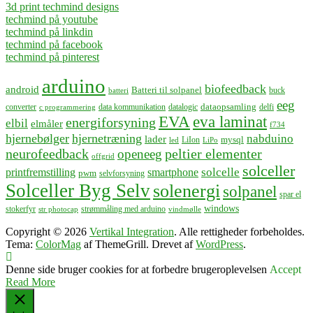
3d print techmind designs
techmind på youtube
techmind på linkdin
techmind på facebook
techmind på pinterest
arduino
biofeedback
android
Batteri til solpanel
buck
batteri
eeg
dataopsamling
converter
data kommunikation
datalogic
delfi
c programmering
EVA
eva laminat
energiforsyning
elbil
elmåler
f734
hjernebølger
hjernetræning
nabduino
lader
mysql
LiIon
led
LiPo
neurofeedback
peltier elementer
openeeg
offgrid
solceller
solcelle
printfremstilling
smartphone
pwm
selvforsyning
Solceller Byg Selv
solenergi
solpanel
spar el
windows
stokerfyr
strømmåling med arduino
str photocap
vindmølle
Copyright © 2026
Vertikal Integration
. Alle rettigheder forbeholdes.
Tema:
ColorMag
af ThemeGrill. Drevet af
WordPress
.
Denne side bruger cookies for at forbedre brugeroplevelsen
Accept
Read More