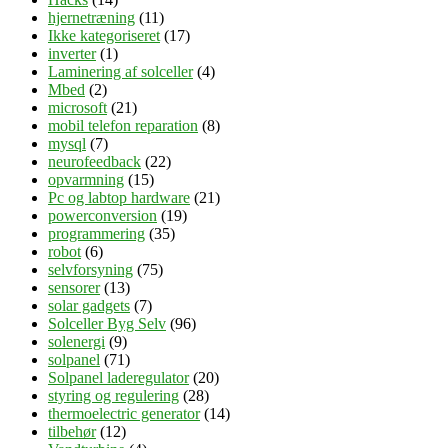
hjernetræning
(11)
Ikke kategoriseret
(17)
inverter
(1)
Laminering af solceller
(4)
Mbed
(2)
microsoft
(21)
mobil telefon reparation
(8)
mysql
(7)
neurofeedback
(22)
opvarmning
(15)
Pc og labtop hardware
(21)
powerconversion
(19)
programmering
(35)
robot
(6)
selvforsyning
(75)
sensorer
(13)
solar gadgets
(7)
Solceller Byg Selv
(96)
solenergi
(9)
solpanel
(71)
Solpanel laderegulator
(20)
styring og regulering
(28)
thermoelectric generator
(14)
tilbehør
(12)