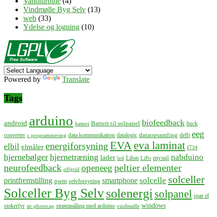
Vandturbine
(4)
Vindmølle Byg Selv
(13)
web
(33)
Ydelse og logning
(10)
Powered by
Translate
Tags
arduino
biofeedback
android
Batteri til solpanel
buck
batteri
eeg
dataopsamling
converter
data kommunikation
datalogic
delfi
c programmering
EVA
eva laminat
energiforsyning
elbil
elmåler
f734
hjernebølger
hjernetræning
nabduino
lader
mysql
LiIon
led
LiPo
neurofeedback
peltier elementer
openeeg
offgrid
solceller
solcelle
printfremstilling
smartphone
pwm
selvforsyning
Solceller Byg Selv
solenergi
solpanel
spar el
windows
stokerfyr
strømmåling med arduino
str photocap
vindmølle