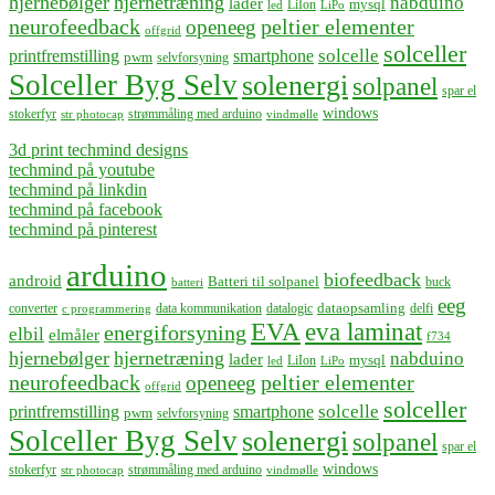
hjernebølger
hjernetræning
nabduino
lader
mysql
LiIon
led
LiPo
neurofeedback
peltier elementer
openeeg
offgrid
solceller
solcelle
printfremstilling
smartphone
pwm
selvforsyning
Solceller Byg Selv
solenergi
solpanel
spar el
windows
stokerfyr
strømmåling med arduino
str photocap
vindmølle
3d print techmind designs
techmind på youtube
techmind på linkdin
techmind på facebook
techmind på pinterest
arduino
biofeedback
android
Batteri til solpanel
buck
batteri
eeg
dataopsamling
converter
data kommunikation
datalogic
delfi
c programmering
EVA
eva laminat
energiforsyning
elbil
elmåler
f734
hjernebølger
hjernetræning
nabduino
lader
mysql
LiIon
led
LiPo
neurofeedback
peltier elementer
openeeg
offgrid
solceller
solcelle
printfremstilling
smartphone
pwm
selvforsyning
Solceller Byg Selv
solenergi
solpanel
spar el
windows
stokerfyr
strømmåling med arduino
str photocap
vindmølle