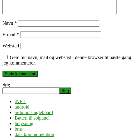
Navn
*
E-mail
*
Websted
Gem mit navn, mail og websted i denne browser til næste gang
jeg kommenterer.
Søg
Søg
.NET
android
arduino singleboard
Batteri til solpanel
belysning
bms
data kommunikation