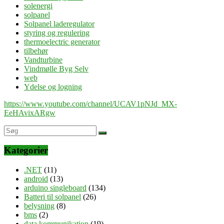
solenergi
solpanel
Solpanel laderegulator
styring og regulering
thermoelectric generator
tilbehør
Vandturbine
Vindmølle Byg Selv
web
Ydelse og logning
https://www.youtube.com/channel/UCAV1pNJd_MX-
EeHAvixARgw
Kategorier
.NET
(11)
android
(13)
arduino singleboard
(134)
Batteri til solpanel
(26)
belysning
(8)
bms
(2)
data kommunikation
(19)