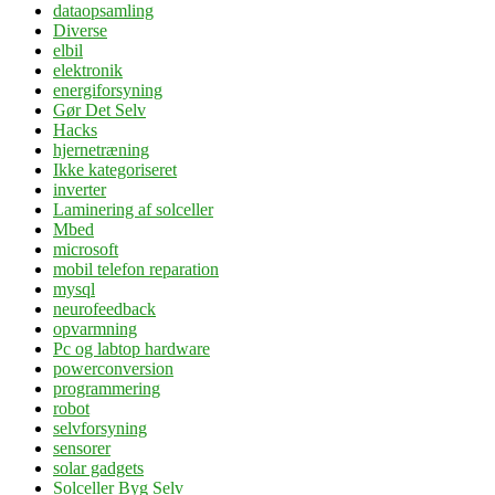
dataopsamling
Diverse
elbil
elektronik
energiforsyning
Gør Det Selv
Hacks
hjernetræning
Ikke kategoriseret
inverter
Laminering af solceller
Mbed
microsoft
mobil telefon reparation
mysql
neurofeedback
opvarmning
Pc og labtop hardware
powerconversion
programmering
robot
selvforsyning
sensorer
solar gadgets
Solceller Byg Selv