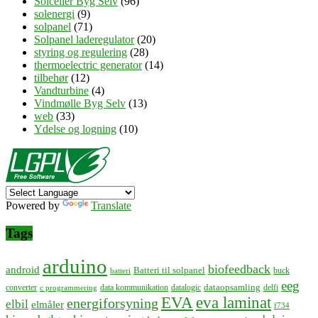
Solceller Byg Selv
(96)
solenergi
(9)
solpanel
(71)
Solpanel laderegulator
(20)
styring og regulering
(28)
thermoelectric generator
(14)
tilbehør
(12)
Vandturbine
(4)
Vindmølle Byg Selv
(13)
web
(33)
Ydelse og logning
(10)
Powered by
Translate
Tags
arduino
biofeedback
android
Batteri til solpanel
buck
batteri
eeg
dataopsamling
converter
data kommunikation
datalogic
delfi
c programmering
EVA
eva laminat
energiforsyning
elbil
elmåler
f734