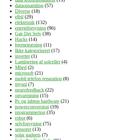
dataopsamling
(57)
Diverse
(18)
elbil
(29)
elektronik
(132)
energiforsyning
(96)
Gør Det Selv
(38)
Hacks
(14)
hjernetræning
(11)
Ikke kategoriseret
(17)
inverter
(1)
Laminering af solceller
(4)
Mbed
(2)
microsoft
(21)
mobil telefon reparation
(8)
mysql
(7)
neurofeedback
(22)
opvarmning
(15)
Pc og labtop hardware
(21)
powerconversion
(19)
programmering
(35)
robot
(6)
selvforsyning
(75)
sensorer
(13)
solar gadgets
(7)