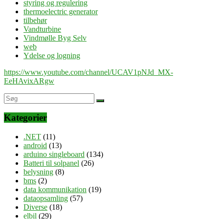
styring og regulering
thermoelectric generator
tilbehør
Vandturbine
Vindmølle Byg Selv
web
Ydelse og logning
https://www.youtube.com/channel/UCAV1pNJd_MX-
EeHAvixARgw
Kategorier
.NET
(11)
android
(13)
arduino singleboard
(134)
Batteri til solpanel
(26)
belysning
(8)
bms
(2)
data kommunikation
(19)
dataopsamling
(57)
Diverse
(18)
elbil
(29)