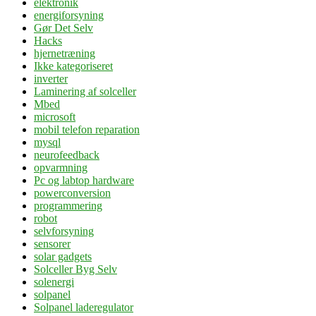
elektronik
energiforsyning
Gør Det Selv
Hacks
hjernetræning
Ikke kategoriseret
inverter
Laminering af solceller
Mbed
microsoft
mobil telefon reparation
mysql
neurofeedback
opvarmning
Pc og labtop hardware
powerconversion
programmering
robot
selvforsyning
sensorer
solar gadgets
Solceller Byg Selv
solenergi
solpanel
Solpanel laderegulator