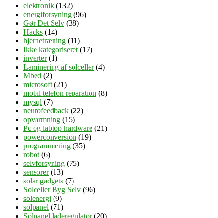
elektronik
(132)
energiforsyning
(96)
Gør Det Selv
(38)
Hacks
(14)
hjernetræning
(11)
Ikke kategoriseret
(17)
inverter
(1)
Laminering af solceller
(4)
Mbed
(2)
microsoft
(21)
mobil telefon reparation
(8)
mysql
(7)
neurofeedback
(22)
opvarmning
(15)
Pc og labtop hardware
(21)
powerconversion
(19)
programmering
(35)
robot
(6)
selvforsyning
(75)
sensorer
(13)
solar gadgets
(7)
Solceller Byg Selv
(96)
solenergi
(9)
solpanel
(71)
Solpanel laderegulator
(20)