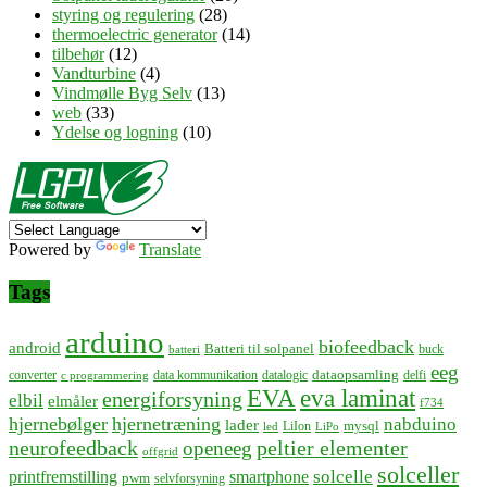
styring og regulering
(28)
thermoelectric generator
(14)
tilbehør
(12)
Vandturbine
(4)
Vindmølle Byg Selv
(13)
web
(33)
Ydelse og logning
(10)
Powered by
Translate
Tags
arduino
biofeedback
android
Batteri til solpanel
buck
batteri
eeg
dataopsamling
converter
data kommunikation
datalogic
delfi
c programmering
EVA
eva laminat
energiforsyning
elbil
elmåler
f734
hjernebølger
hjernetræning
nabduino
lader
mysql
LiIon
led
LiPo
neurofeedback
peltier elementer
openeeg
offgrid
solceller
solcelle
printfremstilling
smartphone
pwm
selvforsyning