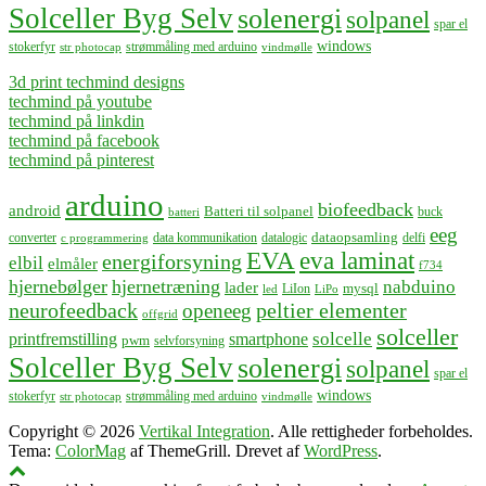
Solceller Byg Selv
solenergi
solpanel
spar el
windows
stokerfyr
strømmåling med arduino
str photocap
vindmølle
3d print techmind designs
techmind på youtube
techmind på linkdin
techmind på facebook
techmind på pinterest
arduino
biofeedback
android
Batteri til solpanel
buck
batteri
eeg
dataopsamling
converter
data kommunikation
datalogic
delfi
c programmering
EVA
eva laminat
energiforsyning
elbil
elmåler
f734
hjernebølger
hjernetræning
nabduino
lader
mysql
LiIon
led
LiPo
neurofeedback
peltier elementer
openeeg
offgrid
solceller
solcelle
printfremstilling
smartphone
pwm
selvforsyning
Solceller Byg Selv
solenergi
solpanel
spar el
windows
stokerfyr
strømmåling med arduino
str photocap
vindmølle
Copyright © 2026
Vertikal Integration
. Alle rettigheder forbeholdes.
Tema:
ColorMag
af ThemeGrill. Drevet af
WordPress
.