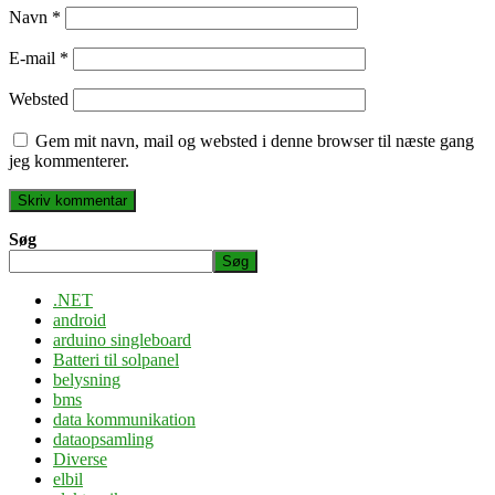
Navn
*
E-mail
*
Websted
Gem mit navn, mail og websted i denne browser til næste gang
jeg kommenterer.
Søg
Søg
.NET
android
arduino singleboard
Batteri til solpanel
belysning
bms
data kommunikation
dataopsamling
Diverse
elbil