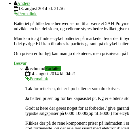
Anders
13. august 2014 kl. 21:56
Permalink
Batteriet på billederne herover ser ud til at være et 5AH Polyme
udviklet en hel del siden, og cellerne styres bedre hvilket giver 
Man kan idag finde elcykel batterier på markedet hvor der tilbyde
I det øvrige EU kan tilkøbes kapacitets garanti på elcykel batter
Om prisen er for høj kan man jo diskuterer, men prisniveau på ba
Besvar
techmind
Forfatter
14. august 2014 kl. 04:21
Permalink
Tak for rettelsen, det er lipo batterier som du skriver.
Ja batteri prisen og for lav kapasistet pr. Kg er elbilens s
Godt at høre der gøres noget for at forbedre / give garan
typiske salgspriser på 6000-10000(op til18000 ) for elcykl
Kikkes der på de rene komponent priser på indmaden i en b
god fortjeneste, og det er ellers svært med elektronik idag