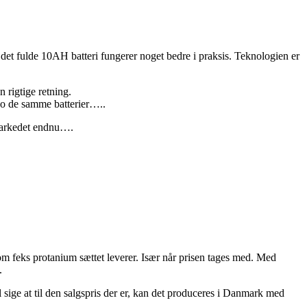
a det fulde 10AH batteri fungerer noget bedre i praksis. Teknologien er
n rigtige retning.
r jo de samme batterier…..
ilmarkedet endnu….
om feks protanium sættet leverer. Især når prisen tages med. Med
.
sige at til den salgspris der er, kan det produceres i Danmark med