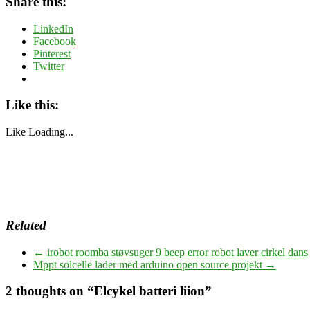
Share this:
LinkedIn
Facebook
Pinterest
Twitter
Like this:
Like
Loading...
Related
←
irobot roomba støvsuger 9 beep error robot laver cirkel dans
Mppt solcelle lader med arduino open source projekt
→
2 thoughts on “
Elcykel batteri liion
”