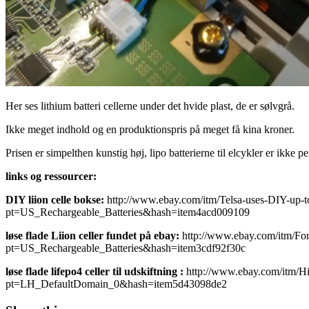
Her ses lithium batteri cellerne under det hvide plast, de er sølvgrå.
Ikke meget indhold og en produktionspris på meget få kina kroner.
Prisen
er simpelthen kunstig høj, lipo batterierne til elcykler er ikke 
links og ressourcer:
DIY liion celle bokse:
http://www.ebay.com/itm/Telsa-uses-DIY-up-
pt=US_Rechargeable_Batteries&hash=item4acd009109
løse flade Liion celler fundet på ebay:
http://www.ebay.com/itm/Fo
pt=US_Rechargeable_Batteries&hash=item3cdf92f30c
løse flade lifepo4 celler til udskiftning :
http://www.ebay.com/itm/H
pt=LH_DefaultDomain_0&hash=item5d43098de2