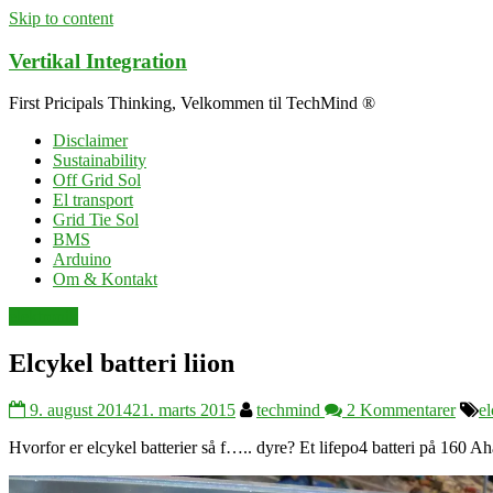
Skip to content
Vertikal Integration
First Pricipals Thinking, Velkommen til TechMind ®
Disclaimer
Sustainability
Off Grid Sol
El transport
Grid Tie Sol
BMS
Arduino
Om & Kontakt
elektronik
Elcykel batteri liion
9. august 2014
21. marts 2015
techmind
2 Kommentarer
el
Hvorfor er elcykel batterier så f….. dyre? Et lifepo4 batteri på 160 Aha