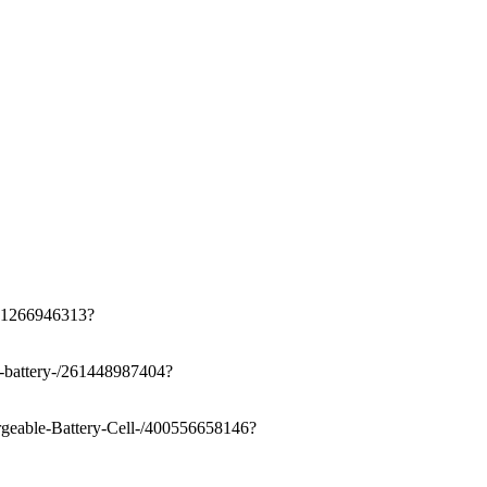
321266946313?
n-battery-/261448987404?
eable-Battery-Cell-/400556658146?