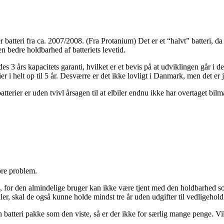
r batteri fra ca. 2007/2008. (Fra Protanium) Det er et “halvt” batteri, d
en bedre holdbarhed af batteriets levetid.
s 3 års kapacitets garanti, hvilket er et bevis på at udviklingen går i de
ier i helt op til 5 år. Desværre er det ikke lovligt i Danmark, men det e
tterier er uden tvivl årsagen til at elbiler endnu ikke har overtaget b
tore problem.
ti, for den almindelige bruger kan ikke være tjent med den holdbarhed s
er, skal de også kunne holde mindst tre år uden udgifter til vedligehold
atteri pakke som den viste, så er der ikke for særlig mange penge. Vil 
.