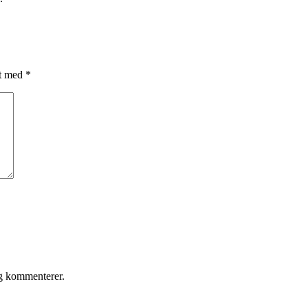
et med
*
eg kommenterer.