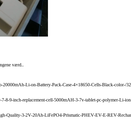
pengene værd..
to-20000mAh-Li-on-Battery-Pack-Case-4×18650-Cells-Black-color-/
r-7-8-9-inch-replacement-cell-5000mAH-3-7v-tablet-pc-polymer-Li-io
igh-Quality-3-2V-20Ah-LiFePO4-Prismatic-PHEV-EV-E-REV-Recharg