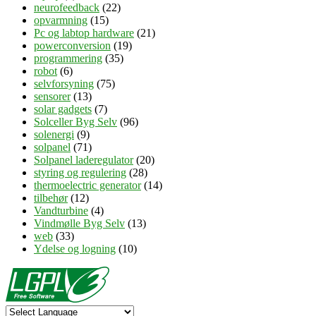
neurofeedback
(22)
opvarmning
(15)
Pc og labtop hardware
(21)
powerconversion
(19)
programmering
(35)
robot
(6)
selvforsyning
(75)
sensorer
(13)
solar gadgets
(7)
Solceller Byg Selv
(96)
solenergi
(9)
solpanel
(71)
Solpanel laderegulator
(20)
styring og regulering
(28)
thermoelectric generator
(14)
tilbehør
(12)
Vandturbine
(4)
Vindmølle Byg Selv
(13)
web
(33)
Ydelse og logning
(10)