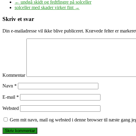
←
undgå skidt og fedtfingre på solceller
solceller med skader virker fint
→
Skriv et svar
Din e-mailadresse vil ikke blive publiceret.
Krævede felter er marker
Kommentar
Navn
*
E-mail
*
Websted
Gem mit navn, mail og websted i denne browser til næste gang j