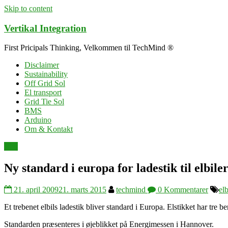
Skip to content
Vertikal Integration
First Pricipals Thinking, Velkommen til TechMind ®
Disclaimer
Sustainability
Off Grid Sol
El transport
Grid Tie Sol
BMS
Arduino
Om & Kontakt
elbil
Ny standard i europa for ladestik til elbile
21. april 2009
21. marts 2015
techmind
0 Kommentarer
elb
Et trebenet elbils ladestik bliver standard i Europa. Elstikket har tre 
Standarden præsenteres i øjeblikket på Energimessen i Hannover.