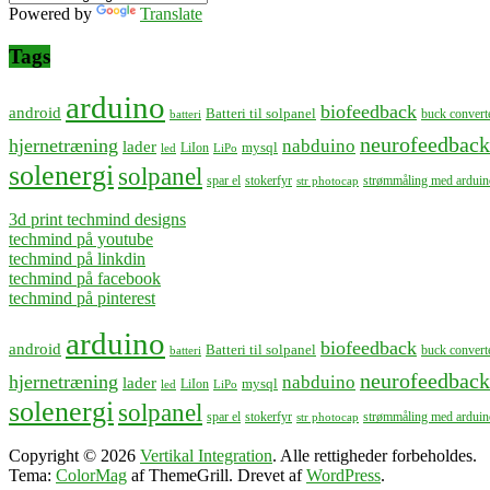
Powered by
Translate
Tags
arduino
biofeedback
android
Batteri til solpanel
buck convert
batteri
neurofeedback
hjernetræning
nabduino
lader
mysql
LiIon
led
LiPo
solenergi
solpanel
spar el
stokerfyr
strømmåling med arduin
str photocap
3d print techmind designs
techmind på youtube
techmind på linkdin
techmind på facebook
techmind på pinterest
arduino
biofeedback
android
Batteri til solpanel
buck convert
batteri
neurofeedback
hjernetræning
nabduino
lader
mysql
LiIon
led
LiPo
solenergi
solpanel
spar el
stokerfyr
strømmåling med arduin
str photocap
Copyright © 2026
Vertikal Integration
. Alle rettigheder forbeholdes.
Tema:
ColorMag
af ThemeGrill. Drevet af
WordPress
.