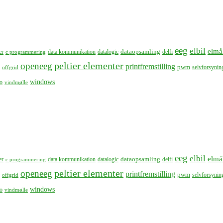
eeg
elbil
elmå
dataopsamling
er
data kommunikation
datalogic
delfi
c programmering
peltier elementer
openeeg
printfremstilling
pwm
selvforsynin
offgrid
windows
o
vindmølle
eeg
elbil
elmå
dataopsamling
er
data kommunikation
datalogic
delfi
c programmering
peltier elementer
openeeg
printfremstilling
pwm
selvforsynin
offgrid
windows
o
vindmølle