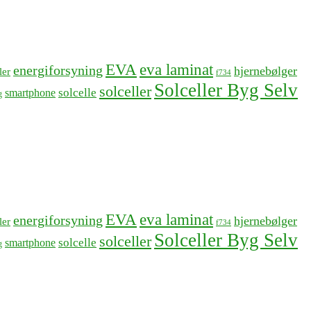
EVA
eva laminat
energiforsyning
hjernebølger
ler
f734
Solceller Byg Selv
solceller
solcelle
smartphone
g
EVA
eva laminat
energiforsyning
hjernebølger
ler
f734
Solceller Byg Selv
solceller
solcelle
smartphone
g