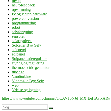
mysql
neurofeedback
opvarmning
Pc og labtop hardware
powerconversion
programmering
robot
selvforsyning
sensorer
solar gadgets
Solceller Byg Selv
solenergi
solpanel
Solpanel laderegulator
styring og regulering
thermoelectric generator
tilbehør
Vandturbine
Vindmølle Byg Selv
web
Ydelse og logning
https://www.youtube.com/channel/UCAV1pNJd_MX-EeHAvixAR