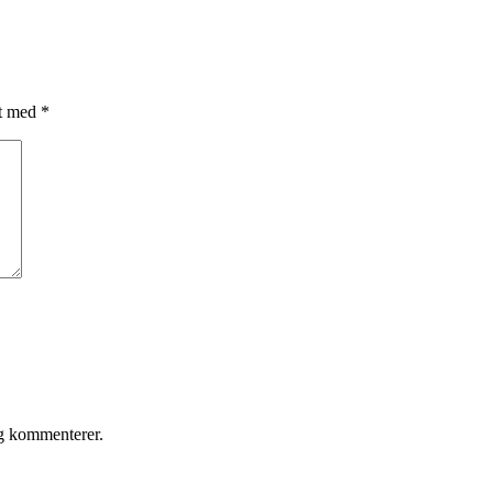
et med
*
eg kommenterer.