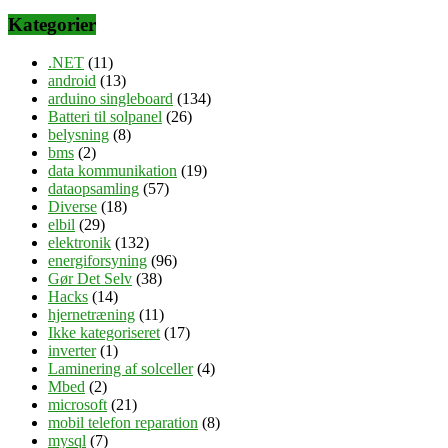
Kategorier
.NET
(11)
android
(13)
arduino singleboard
(134)
Batteri til solpanel
(26)
belysning
(8)
bms
(2)
data kommunikation
(19)
dataopsamling
(57)
Diverse
(18)
elbil
(29)
elektronik
(132)
energiforsyning
(96)
Gør Det Selv
(38)
Hacks
(14)
hjernetræning
(11)
Ikke kategoriseret
(17)
inverter
(1)
Laminering af solceller
(4)
Mbed
(2)
microsoft
(21)
mobil telefon reparation
(8)
mysql
(7)