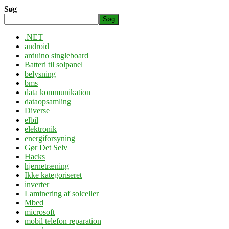
Søg
Søg
.NET
android
arduino singleboard
Batteri til solpanel
belysning
bms
data kommunikation
dataopsamling
Diverse
elbil
elektronik
energiforsyning
Gør Det Selv
Hacks
hjernetræning
Ikke kategoriseret
inverter
Laminering af solceller
Mbed
microsoft
mobil telefon reparation