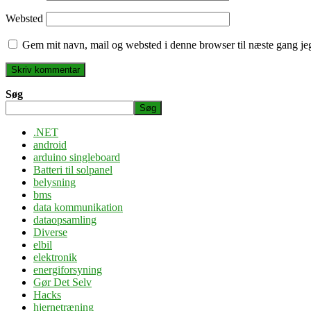
Websted
Gem mit navn, mail og websted i denne browser til næste gang j
Søg
Søg
.NET
android
arduino singleboard
Batteri til solpanel
belysning
bms
data kommunikation
dataopsamling
Diverse
elbil
elektronik
energiforsyning
Gør Det Selv
Hacks
hjernetræning