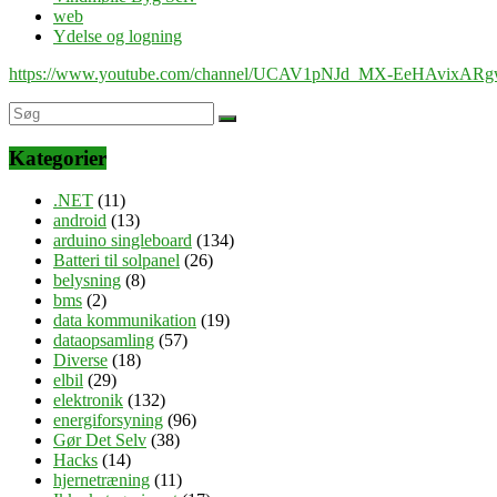
web
Ydelse og logning
https://www.youtube.com/channel/UCAV1pNJd_MX-EeHAvixAR
Kategorier
.NET
(11)
android
(13)
arduino singleboard
(134)
Batteri til solpanel
(26)
belysning
(8)
bms
(2)
data kommunikation
(19)
dataopsamling
(57)
Diverse
(18)
elbil
(29)
elektronik
(132)
energiforsyning
(96)
Gør Det Selv
(38)
Hacks
(14)
hjernetræning
(11)