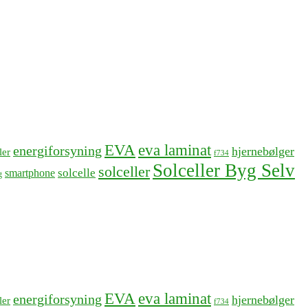
EVA
eva laminat
energiforsyning
hjernebølger
ler
f734
Solceller Byg Selv
solceller
solcelle
smartphone
g
EVA
eva laminat
energiforsyning
hjernebølger
ler
f734