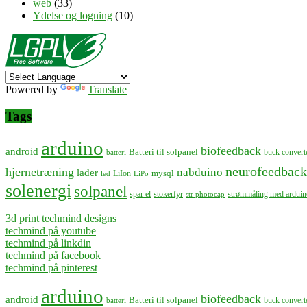
web
(33)
Ydelse og logning
(10)
Powered by
Translate
Tags
arduino
biofeedback
android
Batteri til solpanel
buck convert
batteri
neurofeedback
hjernetræning
nabduino
lader
mysql
LiIon
led
LiPo
solenergi
solpanel
spar el
stokerfyr
strømmåling med arduin
str photocap
3d print techmind designs
techmind på youtube
techmind på linkdin
techmind på facebook
techmind på pinterest
arduino
biofeedback
android
Batteri til solpanel
buck convert
batteri