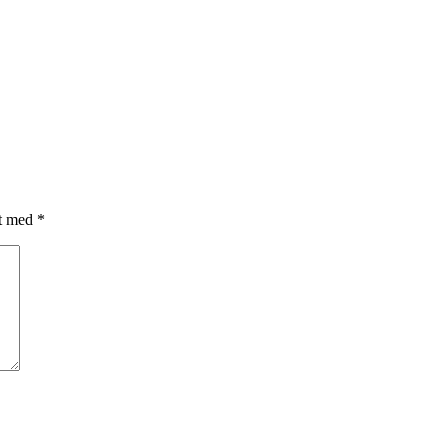
et med
*