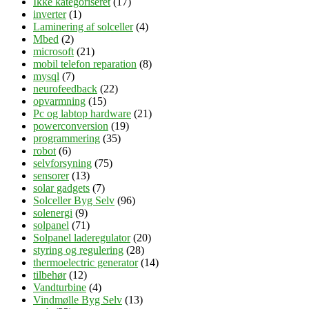
Ikke kategoriseret
(17)
inverter
(1)
Laminering af solceller
(4)
Mbed
(2)
microsoft
(21)
mobil telefon reparation
(8)
mysql
(7)
neurofeedback
(22)
opvarmning
(15)
Pc og labtop hardware
(21)
powerconversion
(19)
programmering
(35)
robot
(6)
selvforsyning
(75)
sensorer
(13)
solar gadgets
(7)
Solceller Byg Selv
(96)
solenergi
(9)
solpanel
(71)
Solpanel laderegulator
(20)
styring og regulering
(28)
thermoelectric generator
(14)
tilbehør
(12)
Vandturbine
(4)
Vindmølle Byg Selv
(13)