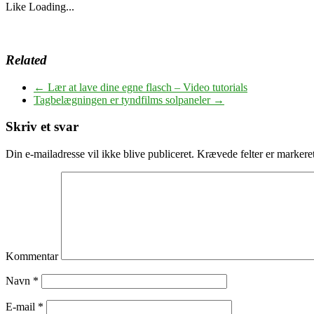
Like
Loading...
Related
←
Lær at lave dine egne flasch – Video tutorials
Tagbelægningen er tyndfilms solpaneler
→
Skriv et svar
Din e-mailadresse vil ikke blive publiceret.
Krævede felter er marker
Kommentar
Navn
*
E-mail
*