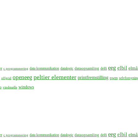
eeg
elbil
elmå
dataopsamling
er
data kommunikation
datalogic
delfi
c programmering
peltier elementer
openeeg
printfremstilling
pwm
selvforsynin
offgrid
windows
o
vindmølle
eeg
elbil
elmå
dataopsamling
er
data kommunikation
datalogic
delfi
c programmering