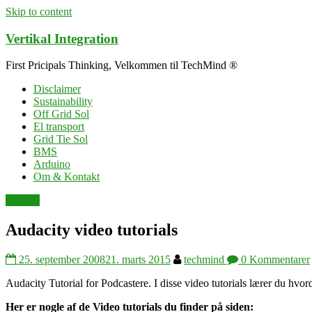
Skip to content
Vertikal Integration
First Pricipals Thinking, Velkommen til TechMind ®
Disclaimer
Sustainability
Off Grid Sol
El transport
Grid Tie Sol
BMS
Arduino
Om & Kontakt
Diverse
Audacity video tutorials
25. september 2008
21. marts 2015
techmind
0 Kommentarer
Audacity Tutorial for Podcastere. I disse video tutorials lærer du hvord
Her er nogle af de Video tutorials du finder på siden: