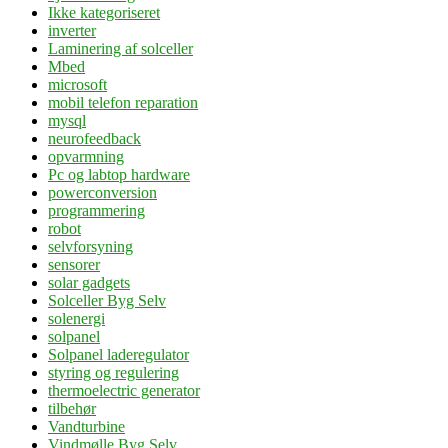
Ikke kategoriseret
inverter
Laminering af solceller
Mbed
microsoft
mobil telefon reparation
mysql
neurofeedback
opvarmning
Pc og labtop hardware
powerconversion
programmering
robot
selvforsyning
sensorer
solar gadgets
Solceller Byg Selv
solenergi
solpanel
Solpanel laderegulator
styring og regulering
thermoelectric generator
tilbehør
Vandturbine
Vindmølle Byg Selv