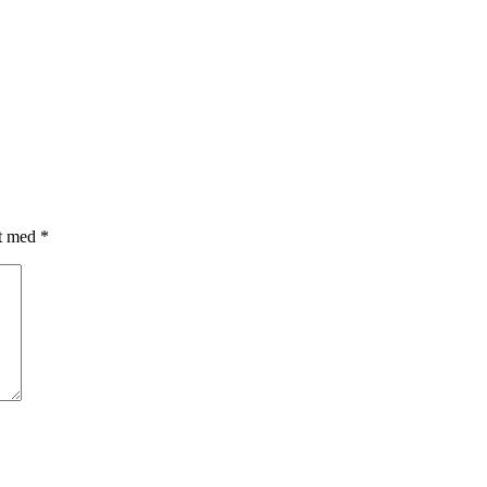
et med
*