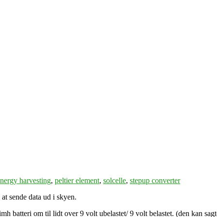
nergy harvesting
,
peltier element
,
solcelle
,
stepup converter
 at sende data ud i skyen.
h batteri om til lidt over 9 volt ubelastet/ 9 volt belastet. (den kan sa