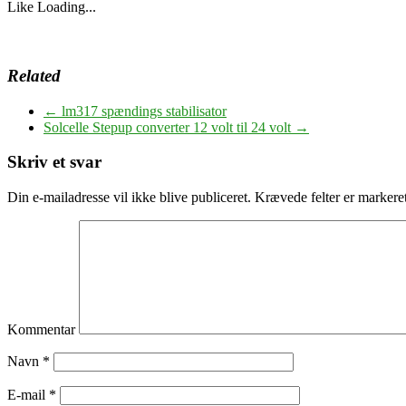
Like
Loading...
Related
←
lm317 spændings stabilisator
Solcelle Stepup converter 12 volt til 24 volt
→
Skriv et svar
Din e-mailadresse vil ikke blive publiceret.
Krævede felter er marker
Kommentar
Navn
*
E-mail
*