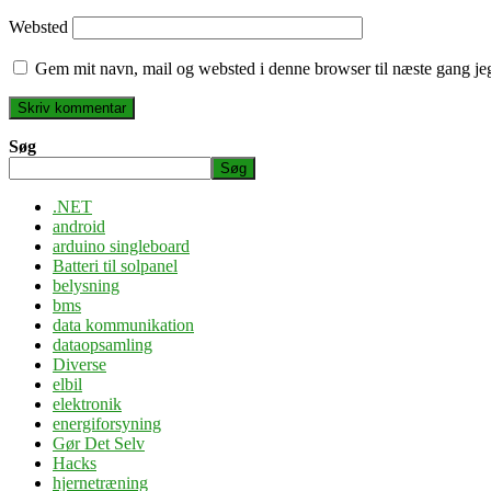
Websted
Gem mit navn, mail og websted i denne browser til næste gang j
Søg
Søg
.NET
android
arduino singleboard
Batteri til solpanel
belysning
bms
data kommunikation
dataopsamling
Diverse
elbil
elektronik
energiforsyning
Gør Det Selv
Hacks
hjernetræning