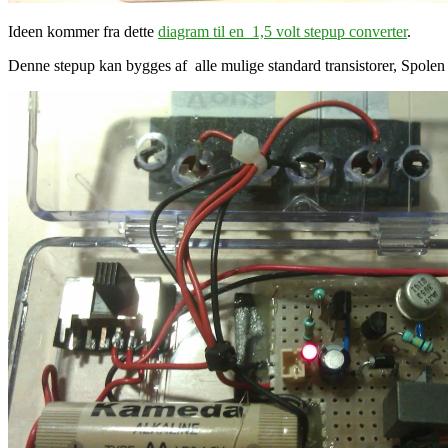
Ideen kommer fra dette
diagram til en 1,5 volt stepup converter
.
Denne stepup kan bygges af alle mulige standard transistorer, Spolen d