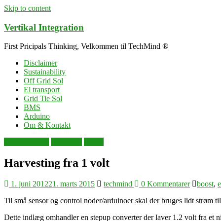
Skip to content
Vertikal Integration
First Pricipals Thinking, Velkommen til TechMind ®
Disclaimer
Sustainability
Off Grid Sol
El transport
Grid Tie Sol
BMS
Arduino
Om & Kontakt
dataopsamling
elektronik
Hacks
Harvesting fra 1 volt
1. juni 2012
21. marts 2015
techmind
0 Kommentarer
boost
,
e
Til små sensor og control noder/arduinoer skal der bruges lidt strøm til
Dette indlæg omhandler en stepup converter der laver 1.2 volt fra et nim