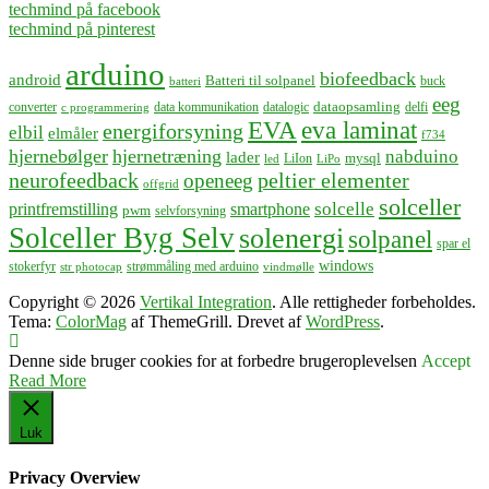
techmind på facebook
techmind på pinterest
arduino
biofeedback
android
Batteri til solpanel
buck
batteri
eeg
dataopsamling
converter
data kommunikation
datalogic
delfi
c programmering
EVA
eva laminat
energiforsyning
elbil
elmåler
f734
hjernebølger
hjernetræning
nabduino
lader
mysql
LiIon
led
LiPo
neurofeedback
peltier elementer
openeeg
offgrid
solceller
solcelle
printfremstilling
smartphone
pwm
selvforsyning
Solceller Byg Selv
solenergi
solpanel
spar el
windows
stokerfyr
strømmåling med arduino
str photocap
vindmølle
Copyright © 2026
Vertikal Integration
. Alle rettigheder forbeholdes.
Tema:
ColorMag
af ThemeGrill. Drevet af
WordPress
.
Denne side bruger cookies for at forbedre brugeroplevelsen
Accept
Read More
Luk
Privacy Overview