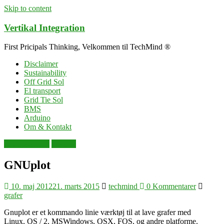
Skip to content
Vertikal Integration
First Pricipals Thinking, Velkommen til TechMind ®
Disclaimer
Sustainability
Off Grid Sol
El transport
Grid Tie Sol
BMS
Arduino
Om & Kontakt
dataopsamling
Diverse
GNUplot
10. maj 2012
21. marts 2015
techmind
0 Kommentarer
grafer
Gnuplot er et kommando linie værktøj til at lave grafer med
Linux, OS / 2, MSWindows, OSX, FOS, og andre platforme.