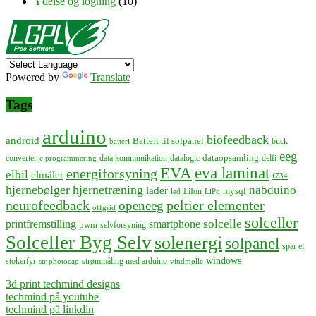
Ydelse og logning
(10)
Powered by
Translate
Tags
arduino
biofeedback
android
Batteri til solpanel
buck
batteri
eeg
dataopsamling
converter
data kommunikation
datalogic
delfi
c programmering
EVA
eva laminat
energiforsyning
elbil
elmåler
f734
hjernebølger
hjernetræning
nabduino
lader
mysql
LiIon
led
LiPo
neurofeedback
peltier elementer
openeeg
offgrid
solceller
solcelle
printfremstilling
smartphone
pwm
selvforsyning
Solceller Byg Selv
solenergi
solpanel
spar el
windows
stokerfyr
strømmåling med arduino
str photocap
vindmølle
3d print techmind designs
techmind på youtube
techmind på linkdin