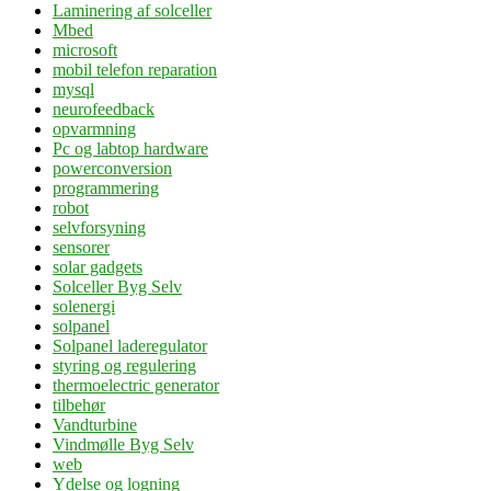
Laminering af solceller
Mbed
microsoft
mobil telefon reparation
mysql
neurofeedback
opvarmning
Pc og labtop hardware
powerconversion
programmering
robot
selvforsyning
sensorer
solar gadgets
Solceller Byg Selv
solenergi
solpanel
Solpanel laderegulator
styring og regulering
thermoelectric generator
tilbehør
Vandturbine
Vindmølle Byg Selv
web
Ydelse og logning