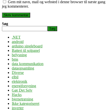
Gem mit navn, mail og websted i denne browser til næste gang
jeg kommenterer.
Søg
Søg
.NET
android
arduino singleboard
Batteri til solpanel
belysning
bms
data kommunikation
dataopsamling
Diverse
elbil
elektronik
energiforsyning
Gør Det Selv
Hacks
hjernetræning
Ikke kategoriseret
inverter