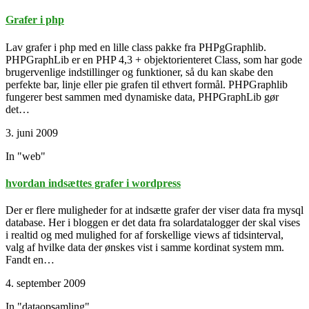
Grafer i php
Lav grafer i php med en lille class pakke fra PHPgGraphlib.
PHPGraphLib er en PHP 4,3 + objektorienteret Class, som har gode
brugervenlige indstillinger og funktioner, så du kan skabe den
perfekte bar, linje eller pie grafen til ethvert formål. PHPGraphlib
fungerer best sammen med dynamiske data, PHPGraphLib gør
det…
3. juni 2009
In "web"
hvordan indsættes grafer i wordpress
Der er flere muligheder for at indsætte grafer der viser data fra mysql
database. Her i bloggen er det data fra solardatalogger der skal vises
i realtid og med mulighed for af forskellige views af tidsinterval,
valg af hvilke data der ønskes vist i samme kordinat system mm.
Fandt en…
4. september 2009
In "dataopsamling"