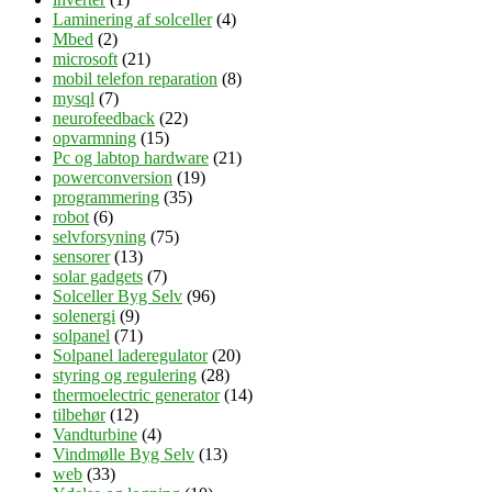
Laminering af solceller
(4)
Mbed
(2)
microsoft
(21)
mobil telefon reparation
(8)
mysql
(7)
neurofeedback
(22)
opvarmning
(15)
Pc og labtop hardware
(21)
powerconversion
(19)
programmering
(35)
robot
(6)
selvforsyning
(75)
sensorer
(13)
solar gadgets
(7)
Solceller Byg Selv
(96)
solenergi
(9)
solpanel
(71)
Solpanel laderegulator
(20)
styring og regulering
(28)
thermoelectric generator
(14)
tilbehør
(12)
Vandturbine
(4)
Vindmølle Byg Selv
(13)
web
(33)