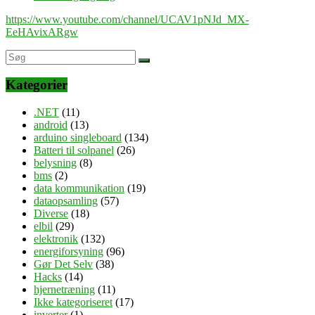
https://www.youtube.com/channel/UCAV1pNJd_MX-
EeHAvixARgw
Kategorier
.NET
(11)
android
(13)
arduino singleboard
(134)
Batteri til solpanel
(26)
belysning
(8)
bms
(2)
data kommunikation
(19)
dataopsamling
(57)
Diverse
(18)
elbil
(29)
elektronik
(132)
energiforsyning
(96)
Gør Det Selv
(38)
Hacks
(14)
hjernetræning
(11)
Ikke kategoriseret
(17)
inverter
(1)