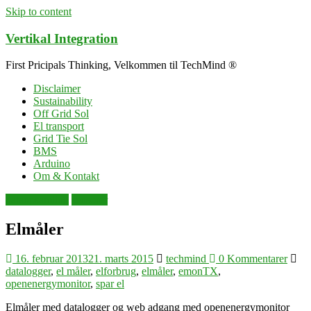
Skip to content
Vertikal Integration
First Pricipals Thinking, Velkommen til TechMind ®
Disclaimer
Sustainability
Off Grid Sol
El transport
Grid Tie Sol
BMS
Arduino
Om & Kontakt
dataopsamling
sensorer
Elmåler
16. februar 2013
21. marts 2015
techmind
0 Kommentarer
datalogger
,
el måler
,
elforbrug
,
elmåler
,
emonTX
,
openenergymonitor
,
spar el
Elmåler med datalogger og web adgang med openenergymonitor