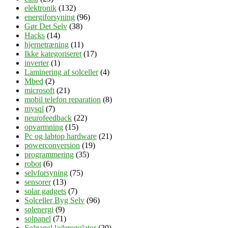
elektronik
(132)
energiforsyning
(96)
Gør Det Selv
(38)
Hacks
(14)
hjernetræning
(11)
Ikke kategoriseret
(17)
inverter
(1)
Laminering af solceller
(4)
Mbed
(2)
microsoft
(21)
mobil telefon reparation
(8)
mysql
(7)
neurofeedback
(22)
opvarmning
(15)
Pc og labtop hardware
(21)
powerconversion
(19)
programmering
(35)
robot
(6)
selvforsyning
(75)
sensorer
(13)
solar gadgets
(7)
Solceller Byg Selv
(96)
solenergi
(9)
solpanel
(71)
Solpanel laderegulator
(20)