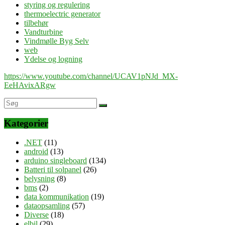
styring og regulering
thermoelectric generator
tilbehør
Vandturbine
Vindmølle Byg Selv
web
Ydelse og logning
https://www.youtube.com/channel/UCAV1pNJd_MX-
EeHAvixARgw
Kategorier
.NET
(11)
android
(13)
arduino singleboard
(134)
Batteri til solpanel
(26)
belysning
(8)
bms
(2)
data kommunikation
(19)
dataopsamling
(57)
Diverse
(18)
elbil
(29)