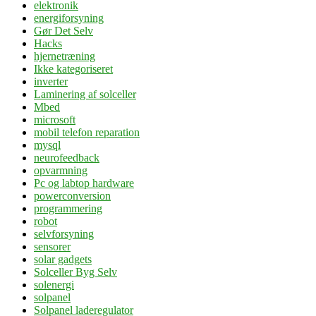
elektronik
energiforsyning
Gør Det Selv
Hacks
hjernetræning
Ikke kategoriseret
inverter
Laminering af solceller
Mbed
microsoft
mobil telefon reparation
mysql
neurofeedback
opvarmning
Pc og labtop hardware
powerconversion
programmering
robot
selvforsyning
sensorer
solar gadgets
Solceller Byg Selv
solenergi
solpanel
Solpanel laderegulator