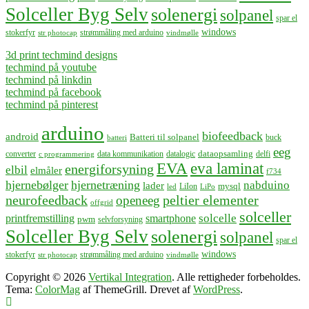
Solceller Byg Selv
solenergi
solpanel
spar el
windows
stokerfyr
strømmåling med arduino
str photocap
vindmølle
3d print techmind designs
techmind på youtube
techmind på linkdin
techmind på facebook
techmind på pinterest
arduino
biofeedback
android
Batteri til solpanel
buck
batteri
eeg
dataopsamling
converter
data kommunikation
datalogic
delfi
c programmering
EVA
eva laminat
energiforsyning
elbil
elmåler
f734
hjernebølger
hjernetræning
nabduino
lader
mysql
LiIon
led
LiPo
neurofeedback
peltier elementer
openeeg
offgrid
solceller
solcelle
printfremstilling
smartphone
pwm
selvforsyning
Solceller Byg Selv
solenergi
solpanel
spar el
windows
stokerfyr
strømmåling med arduino
str photocap
vindmølle
Copyright © 2026
Vertikal Integration
. Alle rettigheder forbeholdes.
Tema:
ColorMag
af ThemeGrill. Drevet af
WordPress
.