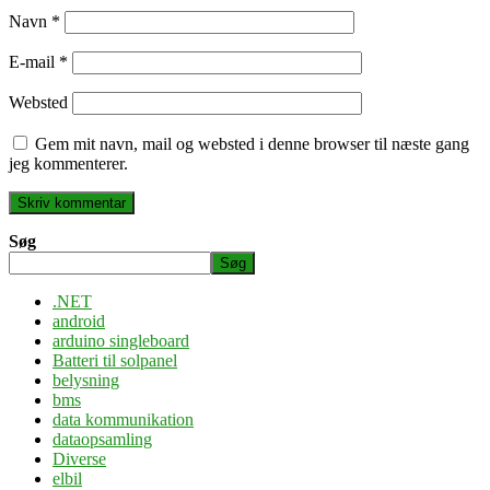
Navn
*
E-mail
*
Websted
Gem mit navn, mail og websted i denne browser til næste gang
jeg kommenterer.
Søg
Søg
.NET
android
arduino singleboard
Batteri til solpanel
belysning
bms
data kommunikation
dataopsamling
Diverse
elbil