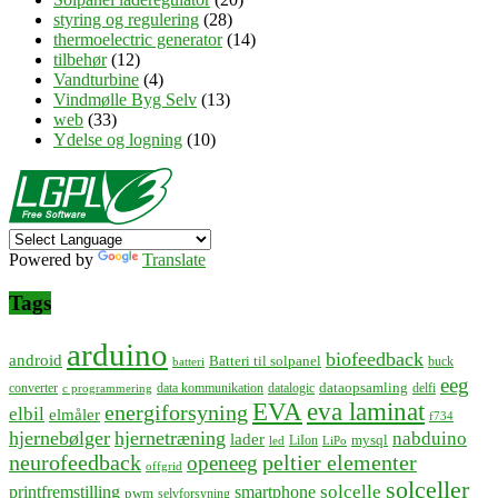
styring og regulering
(28)
thermoelectric generator
(14)
tilbehør
(12)
Vandturbine
(4)
Vindmølle Byg Selv
(13)
web
(33)
Ydelse og logning
(10)
Powered by
Translate
Tags
arduino
biofeedback
android
Batteri til solpanel
buck
batteri
eeg
dataopsamling
converter
data kommunikation
datalogic
delfi
c programmering
EVA
eva laminat
energiforsyning
elbil
elmåler
f734
hjernebølger
hjernetræning
nabduino
lader
mysql
LiIon
led
LiPo
neurofeedback
peltier elementer
openeeg
offgrid
solceller
solcelle
printfremstilling
smartphone
pwm
selvforsyning