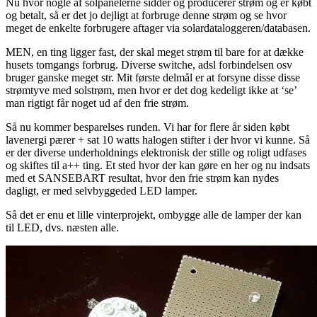
Nu hvor nogle af solpanelerne sidder og producerer strøm og er købt
og betalt, så er det jo dejligt at forbruge denne strøm og se hvor
meget de enkelte forbrugere aftager via solardataloggeren/databasen.
MEN, en ting ligger fast, der skal meget strøm til bare for at dække
husets tomgangs forbrug. Diverse switche, adsl forbindelsen osv
bruger ganske meget str. Mit første delmål er at forsyne disse disse
strømtyve med solstrøm, men hvor er det dog kedeligt ikke at ‘se’
man rigtigt får noget ud af den frie strøm.
Så nu kommer besparelses runden. Vi har for flere år siden købt
lavenergi pærer + sat 10 watts halogen stifter i der hvor vi kunne. Så
er der diverse underholdnings elektronisk der stille og roligt
udfases
og skiftes til a++ ting. Et sted hvor der kan gøre en her og nu indsats
med et SANSEBART resultat, hvor den frie strøm kan nydes
dagligt, er med selvbyggeded LED lamper.
Så det er enu et lille vinterprojekt, ombygge alle de lamper der kan
til LED, dvs. næsten alle.