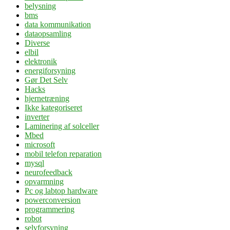
belysning
bms
data kommunikation
dataopsamling
Diverse
elbil
elektronik
energiforsyning
Gør Det Selv
Hacks
hjernetræning
Ikke kategoriseret
inverter
Laminering af solceller
Mbed
microsoft
mobil telefon reparation
mysql
neurofeedback
opvarmning
Pc og labtop hardware
powerconversion
programmering
robot
selvforsyning