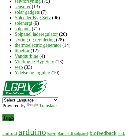
selvforsyning
(75)
sensorer
(13)
solar gadgets
(7)
Solceller Byg Selv
(96)
solenergi
(9)
solpanel
(71)
Solpanel laderegulator
(20)
styring og regulering
(28)
thermoelectric generator
(14)
tilbehør
(12)
Vandturbine
(4)
Vindmølle Byg Selv
(13)
web
(33)
Ydelse og logning
(10)
Powered by
Translate
Tags
arduino
biofeedback
android
Batteri til solpanel
buck
batteri