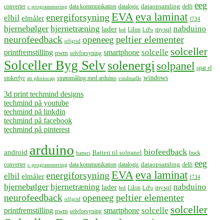
eeg
dataopsamling
converter
data kommunikation
datalogic
delfi
c programmering
EVA
eva laminat
energiforsyning
elbil
elmåler
f734
hjernebølger
hjernetræning
nabduino
lader
mysql
LiIon
led
LiPo
neurofeedback
peltier elementer
openeeg
offgrid
solceller
solcelle
printfremstilling
smartphone
pwm
selvforsyning
Solceller Byg Selv
solenergi
solpanel
spar el
windows
stokerfyr
strømmåling med arduino
str photocap
vindmølle
3d print techmind designs
techmind på youtube
techmind på linkdin
techmind på facebook
techmind på pinterest
arduino
biofeedback
android
Batteri til solpanel
buck
batteri
eeg
dataopsamling
converter
data kommunikation
datalogic
delfi
c programmering
EVA
eva laminat
energiforsyning
elbil
elmåler
f734
hjernebølger
hjernetræning
nabduino
lader
mysql
LiIon
led
LiPo
neurofeedback
peltier elementer
openeeg
offgrid
solceller
solcelle
printfremstilling
smartphone
pwm
selvforsyning