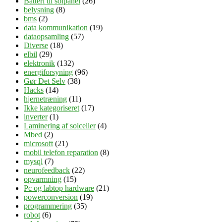
Batteri til solpanel
(26)
belysning
(8)
bms
(2)
data kommunikation
(19)
dataopsamling
(57)
Diverse
(18)
elbil
(29)
elektronik
(132)
energiforsyning
(96)
Gør Det Selv
(38)
Hacks
(14)
hjernetræning
(11)
Ikke kategoriseret
(17)
inverter
(1)
Laminering af solceller
(4)
Mbed
(2)
microsoft
(21)
mobil telefon reparation
(8)
mysql
(7)
neurofeedback
(22)
opvarmning
(15)
Pc og labtop hardware
(21)
powerconversion
(19)
programmering
(35)
robot
(6)