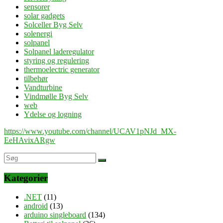
sensorer
solar gadgets
Solceller Byg Selv
solenergi
solpanel
Solpanel laderegulator
styring og regulering
thermoelectric generator
tilbehør
Vandturbine
Vindmølle Byg Selv
web
Ydelse og logning
https://www.youtube.com/channel/UCAV1pNJd_MX-
EeHAvixARgw
Kategorier
.NET
(11)
android
(13)
arduino singleboard
(134)