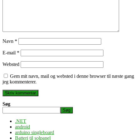
Navn
*
E-mail
*
Websted
Gem mit navn, mail og websted i denne browser til næste gang
jeg kommenterer.
Søg
Søg
.NET
android
arduino singleboard
Batteri til solpanel