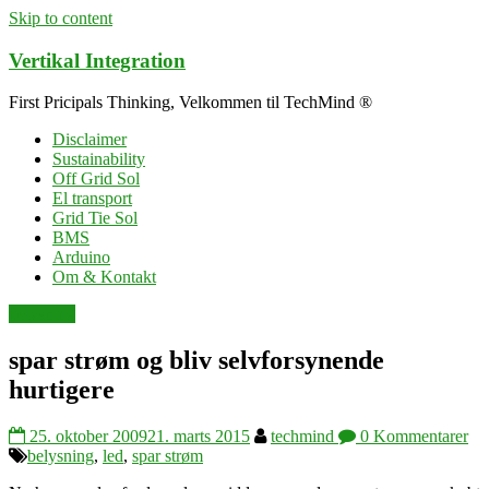
Skip to content
Vertikal Integration
First Pricipals Thinking, Velkommen til TechMind ®
Disclaimer
Sustainability
Off Grid Sol
El transport
Grid Tie Sol
BMS
Arduino
Om & Kontakt
belysning
spar strøm og bliv selvforsynende
hurtigere
25. oktober 2009
21. marts 2015
techmind
0 Kommentarer
belysning
,
led
,
spar strøm