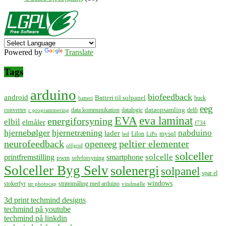
Powered by
Translate
Tags
arduino
biofeedback
android
Batteri til solpanel
buck
batteri
eeg
dataopsamling
converter
data kommunikation
datalogic
delfi
c programmering
EVA
eva laminat
energiforsyning
elbil
elmåler
f734
hjernebølger
hjernetræning
nabduino
lader
mysql
LiIon
led
LiPo
neurofeedback
peltier elementer
openeeg
offgrid
solceller
solcelle
printfremstilling
smartphone
pwm
selvforsyning
Solceller Byg Selv
solenergi
solpanel
spar el
windows
stokerfyr
strømmåling med arduino
str photocap
vindmølle
3d print techmind designs
techmind på youtube
techmind på linkdin