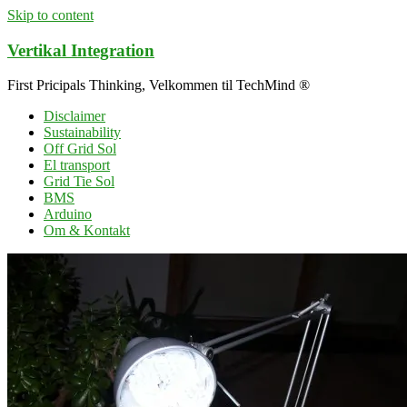
Skip to content
Vertikal Integration
First Pricipals Thinking, Velkommen til TechMind ®
Disclaimer
Sustainability
Off Grid Sol
El transport
Grid Tie Sol
BMS
Arduino
Om & Kontakt