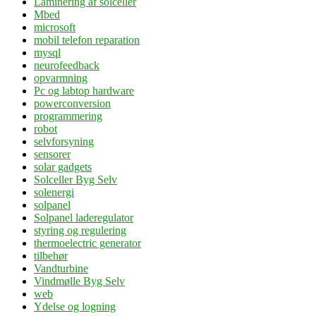
Laminering af solceller
Mbed
microsoft
mobil telefon reparation
mysql
neurofeedback
opvarmning
Pc og labtop hardware
powerconversion
programmering
robot
selvforsyning
sensorer
solar gadgets
Solceller Byg Selv
solenergi
solpanel
Solpanel laderegulator
styring og regulering
thermoelectric generator
tilbehør
Vandturbine
Vindmølle Byg Selv
web
Ydelse og logning