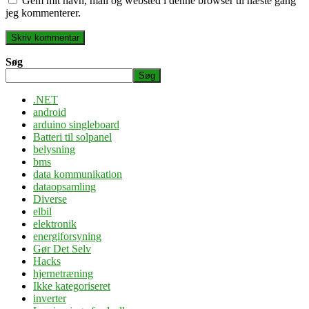
Gem mit navn, mail og websted i denne browser til næste gang
jeg kommenterer.
Søg
Søg
.NET
android
arduino singleboard
Batteri til solpanel
belysning
bms
data kommunikation
dataopsamling
Diverse
elbil
elektronik
energiforsyning
Gør Det Selv
Hacks
hjernetræning
Ikke kategoriseret
inverter