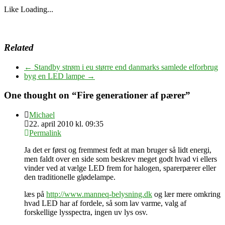
Like
Loading...
Related
←
Standby strøm i eu større end danmarks samlede elforbrug
byg en LED lampe
→
One thought on “
Fire generationer af pærer
”
Michael
22. april 2010 kl. 09:35
Permalink
Ja det er først og fremmest fedt at man bruger så lidt energi,
men faldt over en side som beskrev meget godt hvad vi ellers
vinder ved at vælge LED frem for halogen, sparerpærer eller
den traditionelle glødelampe.
læs på
http://www.manneq-belysning.dk
og lær mere omkring
hvad LED har af fordele, så som lav varme, valg af
forskellige lysspectra, ingen uv lys osv.