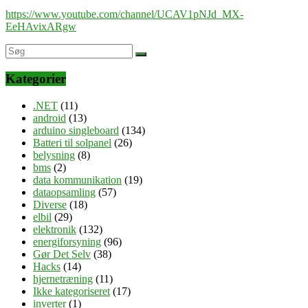
https://www.youtube.com/channel/UCAV1pNJd_MX-
EeHAvixARgw
Kategorier
.NET
(11)
android
(13)
arduino singleboard
(134)
Batteri til solpanel
(26)
belysning
(8)
bms
(2)
data kommunikation
(19)
dataopsamling
(57)
Diverse
(18)
elbil
(29)
elektronik
(132)
energiforsyning
(96)
Gør Det Selv
(38)
Hacks
(14)
hjernetræning
(11)
Ikke kategoriseret
(17)
inverter
(1)