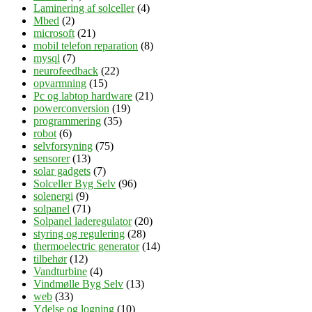
Laminering af solceller
(4)
Mbed
(2)
microsoft
(21)
mobil telefon reparation
(8)
mysql
(7)
neurofeedback
(22)
opvarmning
(15)
Pc og labtop hardware
(21)
powerconversion
(19)
programmering
(35)
robot
(6)
selvforsyning
(75)
sensorer
(13)
solar gadgets
(7)
Solceller Byg Selv
(96)
solenergi
(9)
solpanel
(71)
Solpanel laderegulator
(20)
styring og regulering
(28)
thermoelectric generator
(14)
tilbehør
(12)
Vandturbine
(4)
Vindmølle Byg Selv
(13)
web
(33)
Ydelse og logning
(10)