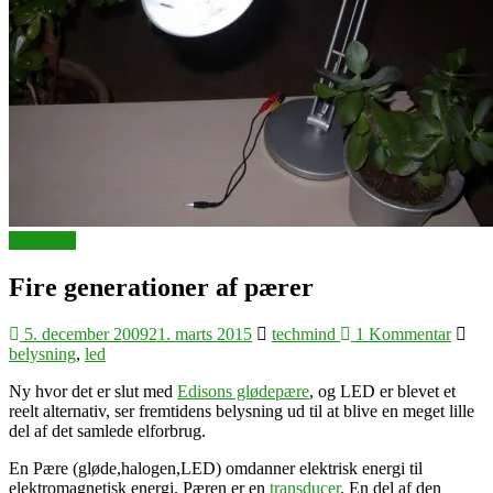
belysning
Fire generationer af pærer
5. december 2009
21. marts 2015
techmind
1 Kommentar
belysning
,
led
Ny hvor det er slut med
Edisons glødepære
, og LED er blevet et
reelt alternativ, ser fremtidens belysning ud til at blive en meget lille
del af det samlede elforbrug.
En Pære (gløde,halogen,LED) omdanner elektrisk energi til
elektromagnetisk energi. Pæren er en
transducer
. En del af den