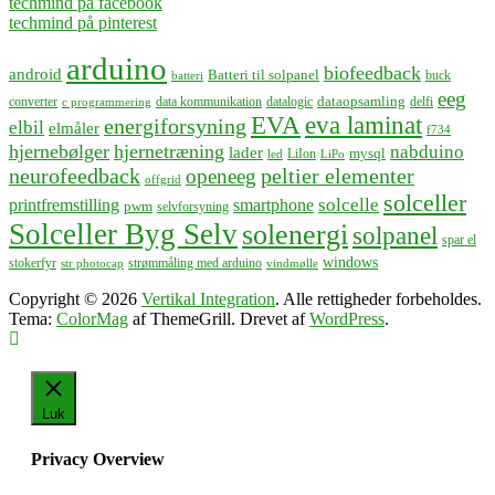
techmind på facebook
techmind på pinterest
arduino
biofeedback
android
Batteri til solpanel
buck
batteri
eeg
dataopsamling
converter
data kommunikation
datalogic
delfi
c programmering
EVA
eva laminat
energiforsyning
elbil
elmåler
f734
hjernebølger
hjernetræning
nabduino
lader
mysql
LiIon
led
LiPo
neurofeedback
peltier elementer
openeeg
offgrid
solceller
solcelle
printfremstilling
smartphone
pwm
selvforsyning
Solceller Byg Selv
solenergi
solpanel
spar el
windows
stokerfyr
strømmåling med arduino
str photocap
vindmølle
Copyright © 2026
Vertikal Integration
. Alle rettigheder forbeholdes.
Tema:
ColorMag
af ThemeGrill. Drevet af
WordPress
.
Luk
Privacy Overview