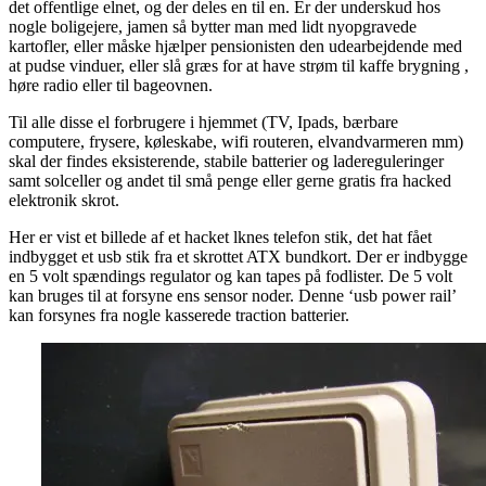
det offentlige elnet, og der deles en til en. Er der underskud hos
nogle boligejere, jamen så bytter man med lidt nyopgravede
kartofler, eller måske hjælper pensionisten den udearbejdende med
at pudse vinduer, eller slå græs for at have strøm til kaffe brygning ,
høre radio eller til bageovnen.
Til alle disse el forbrugere i hjemmet (TV, Ipads, bærbare
computere, frysere, køleskabe, wifi routeren, elvandvarmeren mm)
skal der findes eksisterende, stabile batterier og ladereguleringer
samt solceller og andet til små penge eller gerne gratis fra hacked
elektronik skrot.
Her er vist et billede af et hacket lknes telefon stik, det hat fået
indbygget et usb stik fra et skrottet ATX bundkort. Der er indbygge
en 5 volt spændings regulator og kan tapes på fodlister. De 5 volt
kan bruges til at forsyne ens sensor noder. Denne ‘usb power rail’
kan forsynes fra nogle kasserede traction batterier.