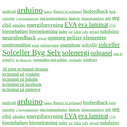
arduino
biofeedback
android
Batteri til solpanel
buck
batteri
eeg
dataopsamling
converter
data kommunikation
datalogic
delfi
c programmering
EVA
eva laminat
energiforsyning
elbil
elmåler
f734
hjernebølger
hjernetræning
nabduino
lader
mysql
LiIon
led
LiPo
neurofeedback
peltier elementer
openeeg
offgrid
solceller
solcelle
printfremstilling
smartphone
pwm
selvforsyning
Solceller Byg Selv
solenergi
solpanel
spar el
windows
stokerfyr
strømmåling med arduino
str photocap
vindmølle
3d print techmind designs
techmind på youtube
techmind på linkdin
techmind på facebook
techmind på pinterest
arduino
biofeedback
android
Batteri til solpanel
buck
batteri
eeg
dataopsamling
converter
data kommunikation
datalogic
delfi
c programmering
EVA
eva laminat
energiforsyning
elbil
elmåler
f734
hjernebølger
hjernetræning
nabduino
lader
mysql
LiIon
led
LiPo