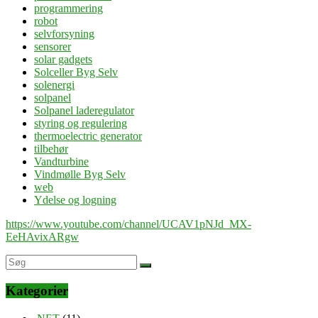
programmering
robot
selvforsyning
sensorer
solar gadgets
Solceller Byg Selv
solenergi
solpanel
Solpanel laderegulator
styring og regulering
thermoelectric generator
tilbehør
Vandturbine
Vindmølle Byg Selv
web
Ydelse og logning
https://www.youtube.com/channel/UCAV1pNJd_MX-
EeHAvixARgw
Kategorier