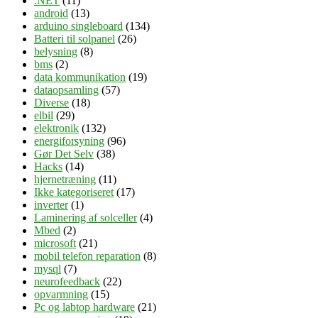
.NET
(11)
android
(13)
arduino singleboard
(134)
Batteri til solpanel
(26)
belysning
(8)
bms
(2)
data kommunikation
(19)
dataopsamling
(57)
Diverse
(18)
elbil
(29)
elektronik
(132)
energiforsyning
(96)
Gør Det Selv
(38)
Hacks
(14)
hjernetræning
(11)
Ikke kategoriseret
(17)
inverter
(1)
Laminering af solceller
(4)
Mbed
(2)
microsoft
(21)
mobil telefon reparation
(8)
mysql
(7)
neurofeedback
(22)
opvarmning
(15)
Pc og labtop hardware
(21)