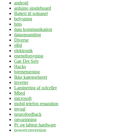
android
arduino singleboard
Batteri til solpanel
belysning
bms
data kommunikation
dataopsamling
Diverse
elbil
elektronik
energiforsyning
Gør Det Selv
Hacks
hjernetræning
Ikke kategoriseret
inverter
Laminering af solceller
Mbed
microsoft
mobil telefon reparation
mysql
neurofeedback
opvarmning
Pc og labtop hardware
powerconversion