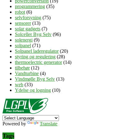
powerconversion
(19)
programmering
(35)
robot
(6)
selvforsyning
(75)
sensorer
(13)
solar gadgets
(7)
Solceller Byg Selv
(96)
solenergi
(9)
solpanel
(71)
Solpanel laderegulator
(20)
styring og regulering
(28)
thermoelectric generator
(14)
tilbehør
(12)
Vandturbine
(4)
Vindmølle Byg Selv
(13)
web
(33)
Ydelse og logning
(10)
Powered by
Translate
Tags