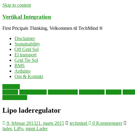
Skip to content
Vertikal Integration
First Pricipals Thinking, Velkommen til TechMind ®
Disclaimer
Sustainability
Off Grid Sol
El transport
Grid Tie Sol
BMS
Arduino
Om & Kontakt
Batteri til
solpanel
dataopsamling
energiforsyning
selvforsyning
sensorer
Solpa
laderegulator
Lipo laderegulator
9. februar 2013
21. marts 2015
techmind
0 Kommentarer
lader
,
LiPo
,
mppt Lader