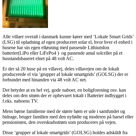
Alle villaer overalt i danmark kunne kører med ‘Lokale Smart Grids’
(LSG) til opladning af egen produceret solar el, hvor hver el enhed i
husene har sin egen elløsning med passende LithiumIon
batterier(LiPo eller LiFePo4 ) og passende antal solceller på et
husstandsbaseret elnet på 48 volt AC.
Er der så 20 huse på en villavej, deles villavejen om de lokalt
producerede el via ‘grupper af lokale smartgrids’ (GOLSG) der er
forbundet med hinanden via 48 volt AC net.
Det betyder at en hel vej, gode naboer, en boligforening osv. kan
deles om den strøm der er opbevaret lokalt i Batterier indbygget i
f.eks. naboens TV.
Mens børne familierne med de større børn er ude i samfundet og
bidrage, bruger familien med den nyfødte og moderen på barsel eller
pensionisten, den overskudsstrøm som produceres på vejen.
Disse ‘grupper af lokale smartgrids’ (GOLSG) holdes adskildt fra