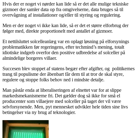
Hvis der er noget vi nørder kan lide så er det alle mulige tekniske
gizmoer der samler data op fra omgivelserne, data bruges så til
overvågning af installationer og/eller til styring og regulering.
Men er der noget vi ikke kan lide, så er det et større elforbrug der
følger med, direkte proportionelt med antallet af gizmoer.
Et nettilsluttet solcelleanlæg var en oplagt løsning på elforsynings
problematikken før regeringens, efter techmind’s mening, totalt
idiotiske indgreb overfor den positive udbredelse af solceller på
almindelige borgeres villaer.
Succesen blev stoppet af statens begær efter afgifter, og politikernes
trang til populisme der åbenbart får dem til at tror de skal styre,
regulere og stoppe folks behov ned i mindste detalje.
Man påstår enda at liberaliseringen af elnettet var for at slippe
markedsmekanismerne fri.
Det gælder dog så ikke for små el
producenter som villaejere med solceller på taget der vil være
selvforsynende. Men, pyt mennesket udvikler hele tiden sine livs
betingelser via ny brug af teknologier.