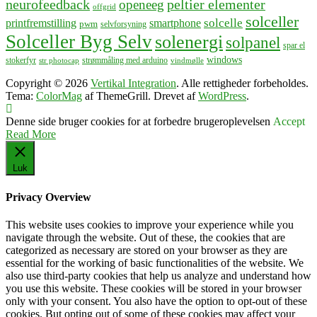
neurofeedback
peltier elementer
openeeg
offgrid
solceller
solcelle
printfremstilling
smartphone
pwm
selvforsyning
Solceller Byg Selv
solenergi
solpanel
spar el
windows
stokerfyr
strømmåling med arduino
str photocap
vindmølle
Copyright © 2026
Vertikal Integration
. Alle rettigheder forbeholdes.
Tema:
ColorMag
af ThemeGrill. Drevet af
WordPress
.
Denne side bruger cookies for at forbedre brugeroplevelsen
Accept
Read More
Luk
Privacy Overview
This website uses cookies to improve your experience while you
navigate through the website. Out of these, the cookies that are
categorized as necessary are stored on your browser as they are
essential for the working of basic functionalities of the website. We
also use third-party cookies that help us analyze and understand how
you use this website. These cookies will be stored in your browser
only with your consent. You also have the option to opt-out of these
cookies. But opting out of some of these cookies may affect your