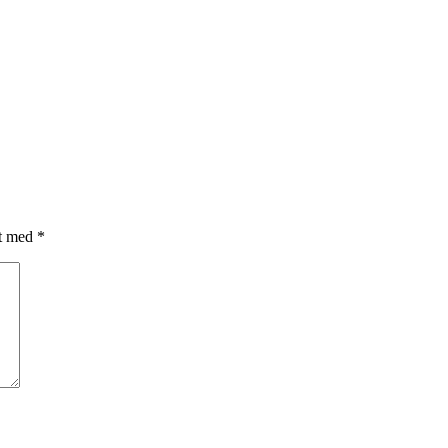
et med
*