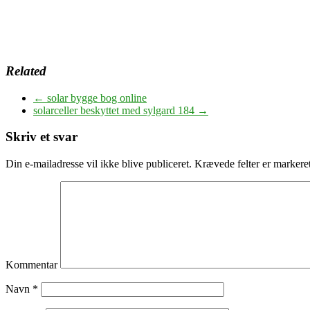
Related
←
solar bygge bog online
solarceller beskyttet med sylgard 184
→
Skriv et svar
Din e-mailadresse vil ikke blive publiceret.
Krævede felter er marker
Kommentar
Navn
*