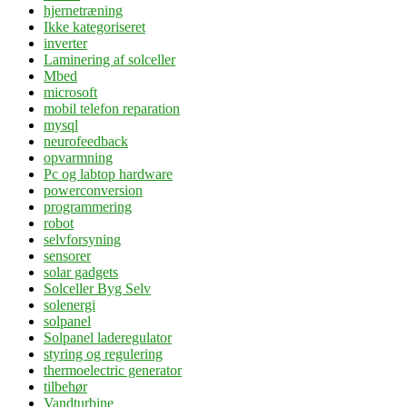
hjernetræning
Ikke kategoriseret
inverter
Laminering af solceller
Mbed
microsoft
mobil telefon reparation
mysql
neurofeedback
opvarmning
Pc og labtop hardware
powerconversion
programmering
robot
selvforsyning
sensorer
solar gadgets
Solceller Byg Selv
solenergi
solpanel
Solpanel laderegulator
styring og regulering
thermoelectric generator
tilbehør
Vandturbine