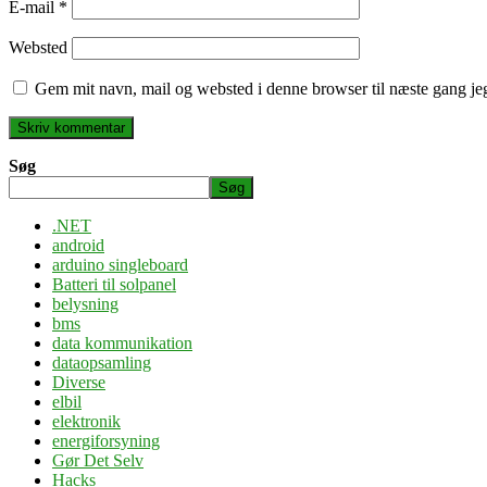
E-mail
*
Websted
Gem mit navn, mail og websted i denne browser til næste gang j
Søg
Søg
.NET
android
arduino singleboard
Batteri til solpanel
belysning
bms
data kommunikation
dataopsamling
Diverse
elbil
elektronik
energiforsyning
Gør Det Selv
Hacks