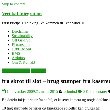
Skip to content
Vertikal Integration
First Pricipals Thinking, Velkommen til TechMind ®
Disclaimer
Sustainability
Off Grid Sol
El transport
Grid Tie Sol
BMS
Arduino
Om & Kontakt
Batteri til solpanel
belysning
fra skrot til slot – brug stumper fra kasere
1. november 2009
21. marts 2015
techmind
0 Kommentarer
En defekt inkjet printer fra en bil, et kaseret kamera og nogle defekte 
10 ting skrottede batterier og knækkede solceller kan bruges til: