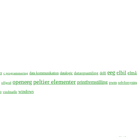
eeg
elbil
elmå
dataopsamling
er
data kommunikation
datalogic
delfi
c programmering
peltier elementer
openeeg
printfremstilling
pwm
selvforsynin
offgrid
windows
o
vindmølle