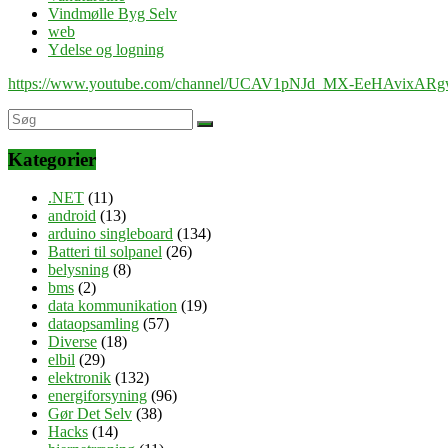
Vindmølle Byg Selv
web
Ydelse og logning
https://www.youtube.com/channel/UCAV1pNJd_MX-EeHAvixAR
Kategorier
.NET
(11)
android
(13)
arduino singleboard
(134)
Batteri til solpanel
(26)
belysning
(8)
bms
(2)
data kommunikation
(19)
dataopsamling
(57)
Diverse
(18)
elbil
(29)
elektronik
(132)
energiforsyning
(96)
Gør Det Selv
(38)
Hacks
(14)