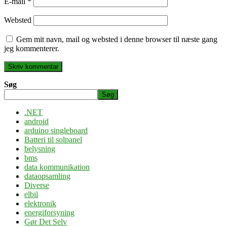
E-mail
*
Websted
Gem mit navn, mail og websted i denne browser til næste gang
jeg kommenterer.
Søg
Søg
.NET
android
arduino singleboard
Batteri til solpanel
belysning
bms
data kommunikation
dataopsamling
Diverse
elbil
elektronik
energiforsyning
Gør Det Selv