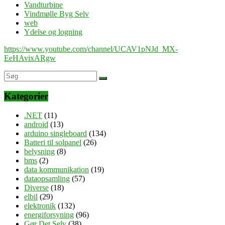
Vandturbine
Vindmølle Byg Selv
web
Ydelse og logning
https://www.youtube.com/channel/UCAV1pNJd_MX-
EeHAvixARgw
Kategorier
.NET
(11)
android
(13)
arduino singleboard
(134)
Batteri til solpanel
(26)
belysning
(8)
bms
(2)
data kommunikation
(19)
dataopsamling
(57)
Diverse
(18)
elbil
(29)
elektronik
(132)
energiforsyning
(96)
Gør Det Selv
(38)