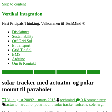
Skip to content
Vertikal Integration
First Pricipals Thinking, Velkommen til TechMind ®
Disclaimer
Sustainability
Off Grid Sol
El transport
Grid Tie Sol
BMS
Arduino
Om & Kontakt
arduino singleboard
selvforsyning
Solceller Byg Selv
solpanel
solar tracker med actuator og polar
mount til paraboler
31. august 2009
21. marts 2015
techmind
0 Kommentarer
actuator
,
arduino
,
polarmount
,
solar tracker
,
solcelle
,
solenergi