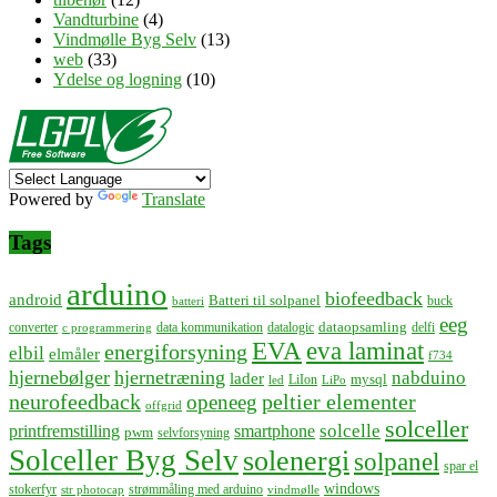
Vandturbine
(4)
Vindmølle Byg Selv
(13)
web
(33)
Ydelse og logning
(10)
Powered by
Translate
Tags
arduino
biofeedback
android
Batteri til solpanel
buck
batteri
eeg
dataopsamling
converter
data kommunikation
datalogic
delfi
c programmering
EVA
eva laminat
energiforsyning
elbil
elmåler
f734
hjernebølger
hjernetræning
nabduino
lader
mysql
LiIon
led
LiPo
neurofeedback
peltier elementer
openeeg
offgrid
solceller
solcelle
printfremstilling
smartphone
pwm
selvforsyning
Solceller Byg Selv
solenergi
solpanel
spar el
windows
stokerfyr
strømmåling med arduino
str photocap
vindmølle