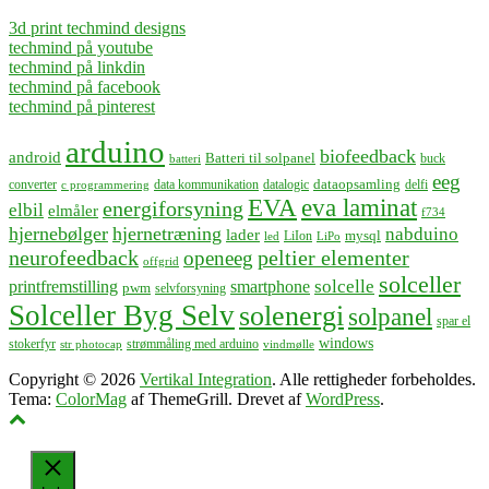
3d print techmind designs
techmind på youtube
techmind på linkdin
techmind på facebook
techmind på pinterest
arduino
biofeedback
android
Batteri til solpanel
buck
batteri
eeg
dataopsamling
converter
data kommunikation
datalogic
delfi
c programmering
EVA
eva laminat
energiforsyning
elbil
elmåler
f734
hjernebølger
hjernetræning
nabduino
lader
mysql
LiIon
led
LiPo
neurofeedback
peltier elementer
openeeg
offgrid
solceller
solcelle
printfremstilling
smartphone
pwm
selvforsyning
Solceller Byg Selv
solenergi
solpanel
spar el
windows
stokerfyr
strømmåling med arduino
str photocap
vindmølle
Copyright © 2026
Vertikal Integration
. Alle rettigheder forbeholdes.
Tema:
ColorMag
af ThemeGrill. Drevet af
WordPress
.