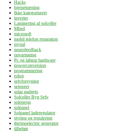
Hacks
hjernetræning
Ikke kategoriseret
inverter
Laminering af solceller
Mbed
microsoft
mobil telefon reparation
mysql
neurofeedback
opvarmning
Pc og labtop hardware
powerconversion
programmering
robot
selvforsyning
sensorer
solar gadgets
Solceller Byg Selv
solenergi
solpanel
Solpanel laderegulator
styring og regulering
thermoelectric generator
tilbehør