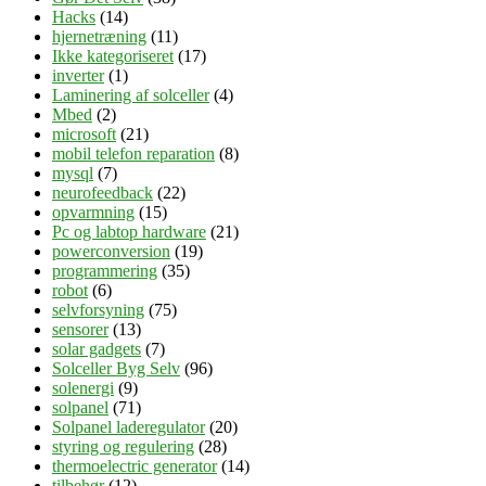
Hacks
(14)
hjernetræning
(11)
Ikke kategoriseret
(17)
inverter
(1)
Laminering af solceller
(4)
Mbed
(2)
microsoft
(21)
mobil telefon reparation
(8)
mysql
(7)
neurofeedback
(22)
opvarmning
(15)
Pc og labtop hardware
(21)
powerconversion
(19)
programmering
(35)
robot
(6)
selvforsyning
(75)
sensorer
(13)
solar gadgets
(7)
Solceller Byg Selv
(96)
solenergi
(9)
solpanel
(71)
Solpanel laderegulator
(20)
styring og regulering
(28)
thermoelectric generator
(14)
tilbehør
(12)