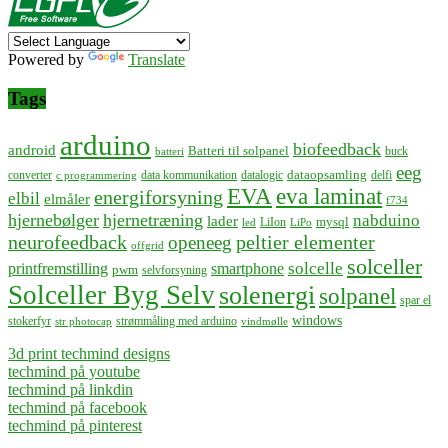
Powered by
Translate
Tags
arduino
biofeedback
android
Batteri til solpanel
buck
batteri
eeg
dataopsamling
converter
data kommunikation
datalogic
delfi
c programmering
EVA
eva laminat
energiforsyning
elbil
elmåler
f734
hjernebølger
hjernetræning
nabduino
lader
mysql
LiIon
led
LiPo
neurofeedback
peltier elementer
openeeg
offgrid
solceller
solcelle
printfremstilling
smartphone
pwm
selvforsyning
Solceller Byg Selv
solenergi
solpanel
spar el
windows
stokerfyr
strømmåling med arduino
str photocap
vindmølle
3d print techmind designs
techmind på youtube
techmind på linkdin
techmind på facebook
techmind på pinterest