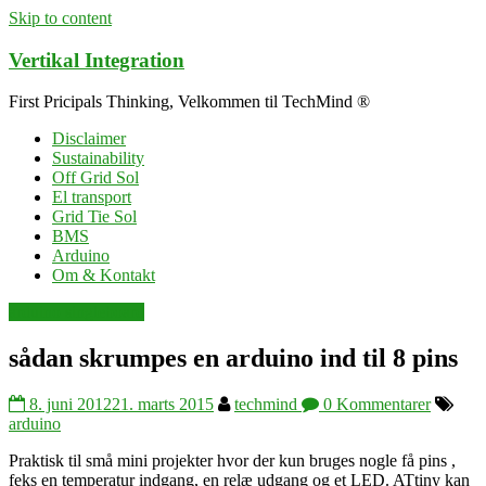
Skip to content
Vertikal Integration
First Pricipals Thinking, Velkommen til TechMind ®
Disclaimer
Sustainability
Off Grid Sol
El transport
Grid Tie Sol
BMS
Arduino
Om & Kontakt
arduino singleboard
sådan skrumpes en arduino ind til 8 pins
8. juni 2012
21. marts 2015
techmind
0 Kommentarer
arduino
Praktisk til små mini projekter hvor der kun bruges nogle få pins ,
feks en temperatur indgang, en relæ udgang og et LED. ATtiny kan