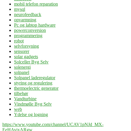
mobil telefon reparation
mysql
neurofeedback
opvarmning
Pc og labtop hardware
powerconversion
programmering
robot
selvforsyning
sensorer
solar gadgets
Solceller Byg Selv
solenergi
solpanel
Solpanel laderegulator
styring og regulering
thermoelectric generator
tilbehør
Vandturbine
Vindmølle Byg Selv
web
Ydelse og logning
https://www.youtube.com/channel/UCAV1pNJd_MX-
EeHAvixARgw