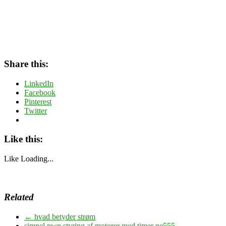
Share this:
LinkedIn
Facebook
Pinterest
Twitter
Like this:
Like
Loading...
Related
←
hvad betyder strøm
simpel pwn styring af motorer med timer ne555
→