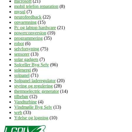
microsoft
(21)
mobil telefon reparation
(8)
mysql
(7)
neurofeedback
(22)
opvarmning
(15)
Pc og labtop hardware
(21)
powerconversion
(19)
programmering
(35)
robot
(6)
selvforsyning
(75)
sensorer
(13)
solar gadgets
(7)
Solceller Byg Selv
(96)
solenergi
(9)
solpanel
(71)
Solpanel laderegulator
(20)
styring og regulering
(28)
thermoelectric generator
(14)
tilbehør
(12)
Vandturbine
(4)
Vindmølle Byg Selv
(13)
web
(33)
Ydelse og logning
(10)