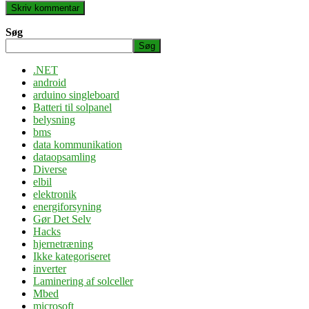
Søg
Søg
.NET
android
arduino singleboard
Batteri til solpanel
belysning
bms
data kommunikation
dataopsamling
Diverse
elbil
elektronik
energiforsyning
Gør Det Selv
Hacks
hjernetræning
Ikke kategoriseret
inverter
Laminering af solceller
Mbed
microsoft