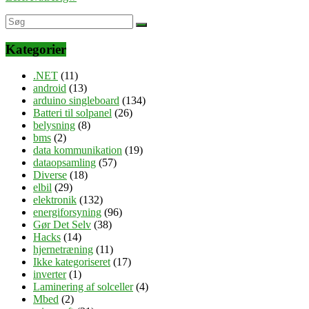
Kategorier
.NET
(11)
android
(13)
arduino singleboard
(134)
Batteri til solpanel
(26)
belysning
(8)
bms
(2)
data kommunikation
(19)
dataopsamling
(57)
Diverse
(18)
elbil
(29)
elektronik
(132)
energiforsyning
(96)
Gør Det Selv
(38)
Hacks
(14)
hjernetræning
(11)
Ikke kategoriseret
(17)
inverter
(1)
Laminering af solceller
(4)
Mbed
(2)