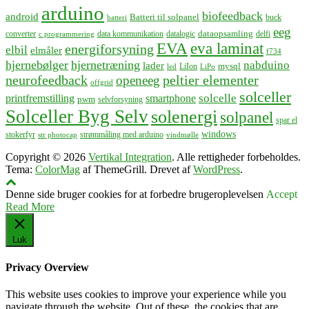
arduino
biofeedback
android
Batteri til solpanel
buck
batteri
eeg
dataopsamling
converter
data kommunikation
datalogic
delfi
c programmering
EVA
eva laminat
energiforsyning
elbil
elmåler
f734
hjernebølger
hjernetræning
nabduino
lader
mysql
LiIon
led
LiPo
neurofeedback
peltier elementer
openeeg
offgrid
solceller
solcelle
printfremstilling
smartphone
pwm
selvforsyning
Solceller Byg Selv
solenergi
solpanel
spar el
windows
stokerfyr
strømmåling med arduino
str photocap
vindmølle
Copyright © 2026
Vertikal Integration
. Alle rettigheder forbeholdes.
Tema:
ColorMag
af ThemeGrill. Drevet af
WordPress
.
Denne side bruger cookies for at forbedre brugeroplevelsen
Accept
Read More
Luk
Privacy Overview
This website uses cookies to improve your experience while you
navigate through the website. Out of these, the cookies that are