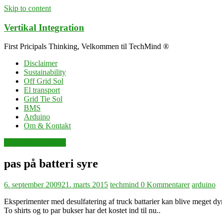
Skip to content
Vertikal Integration
First Pricipals Thinking, Velkommen til TechMind ®
Disclaimer
Sustainability
Off Grid Sol
El transport
Grid Tie Sol
BMS
Arduino
Om & Kontakt
arduino singleboard
pas på batteri syre
6. september 2009
21. marts 2015
techmind
0 Kommentarer
arduino
Eksperimenter med desulfatering af truck battarier kan blive meget dy
To shirts og to par bukser har det kostet ind til nu..