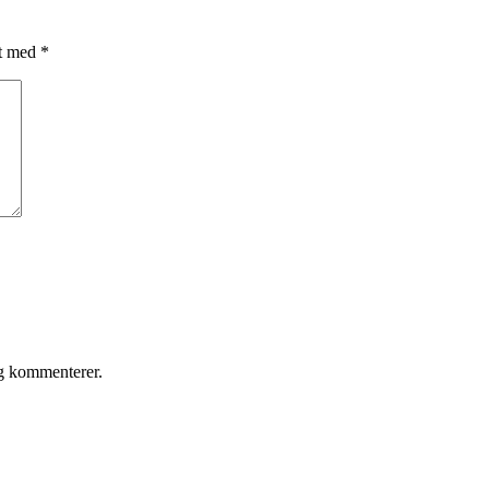
et med
*
eg kommenterer.