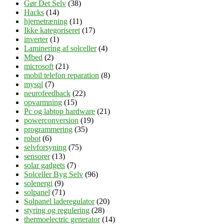
Gør Det Selv
(38)
Hacks
(14)
hjernetræning
(11)
Ikke kategoriseret
(17)
inverter
(1)
Laminering af solceller
(4)
Mbed
(2)
microsoft
(21)
mobil telefon reparation
(8)
mysql
(7)
neurofeedback
(22)
opvarmning
(15)
Pc og labtop hardware
(21)
powerconversion
(19)
programmering
(35)
robot
(6)
selvforsyning
(75)
sensorer
(13)
solar gadgets
(7)
Solceller Byg Selv
(96)
solenergi
(9)
solpanel
(71)
Solpanel laderegulator
(20)
styring og regulering
(28)
thermoelectric generator
(14)