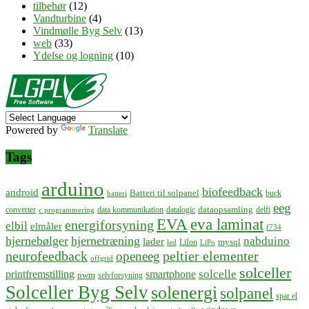
tilbehør
(12)
Vandturbine
(4)
Vindmølle Byg Selv
(13)
web
(33)
Ydelse og logning
(10)
Powered by
Translate
Tags
arduino
biofeedback
android
Batteri til solpanel
buck
batteri
eeg
dataopsamling
converter
data kommunikation
datalogic
delfi
c programmering
EVA
eva laminat
energiforsyning
elbil
elmåler
f734
hjernebølger
hjernetræning
nabduino
lader
mysql
LiIon
led
LiPo
neurofeedback
peltier elementer
openeeg
offgrid
solceller
solcelle
printfremstilling
smartphone
pwm
selvforsyning
Solceller Byg Selv
solenergi
solpanel
spar el