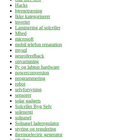
Hacks
hjernetræning
Ikke kategoriseret
inverter
Laminering af solceller
Mbed
microsoft
mobil telefon reparation
mysql
neurofeedback
opvarmning
Pc og labtop hardware
powerconversion
programmering
robot
selvforsyning
sensorer
solar gadgets
Solceller Byg Selv
solenergi
solpanel
Solpanel laderegulator
styring og regulering
thermoelectric generator