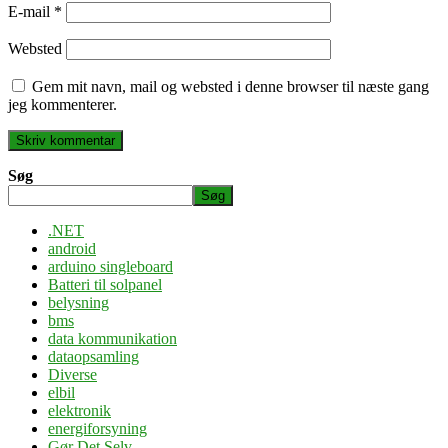
E-mail
*
Websted
Gem mit navn, mail og websted i denne browser til næste gang
jeg kommenterer.
Søg
Søg
.NET
android
arduino singleboard
Batteri til solpanel
belysning
bms
data kommunikation
dataopsamling
Diverse
elbil
elektronik
energiforsyning
Gør Det Selv