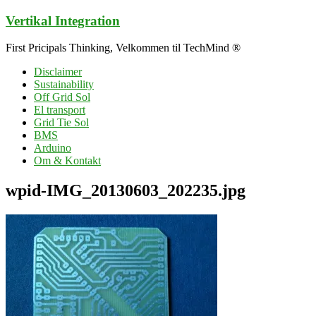
Skip
Vertikal Integration
to
content
First Pricipals Thinking, Velkommen til TechMind ®
Disclaimer
Sustainability
Off Grid Sol
El transport
Grid Tie Sol
BMS
Arduino
Om & Kontakt
wpid-IMG_20130603_202235.jpg