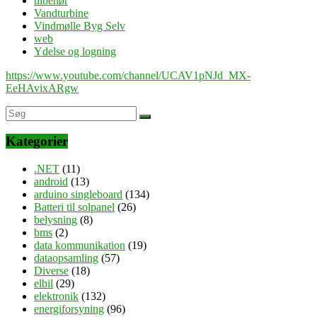
tilbehør
Vandturbine
Vindmølle Byg Selv
web
Ydelse og logning
https://www.youtube.com/channel/UCAV1pNJd_MX-
EeHAvixARgw
Kategorier
.NET
(11)
android
(13)
arduino singleboard
(134)
Batteri til solpanel
(26)
belysning
(8)
bms
(2)
data kommunikation
(19)
dataopsamling
(57)
Diverse
(18)
elbil
(29)
elektronik
(132)
energiforsyning
(96)