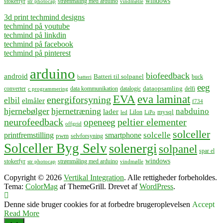
windows
stokerfyr
strømmåling med arduino
str photocap
vindmølle
3d print techmind designs
techmind på youtube
techmind på linkdin
techmind på facebook
techmind på pinterest
arduino
biofeedback
android
Batteri til solpanel
buck
batteri
eeg
dataopsamling
converter
data kommunikation
datalogic
delfi
c programmering
EVA
eva laminat
energiforsyning
elbil
elmåler
f734
hjernebølger
hjernetræning
nabduino
lader
mysql
LiIon
led
LiPo
neurofeedback
peltier elementer
openeeg
offgrid
solceller
solcelle
printfremstilling
smartphone
pwm
selvforsyning
Solceller Byg Selv
solenergi
solpanel
spar el
windows
stokerfyr
strømmåling med arduino
str photocap
vindmølle
Copyright © 2026
Vertikal Integration
. Alle rettigheder forbeholdes.
Tema:
ColorMag
af ThemeGrill. Drevet af
WordPress
.
Denne side bruger cookies for at forbedre brugeroplevelsen
Accept
Read More