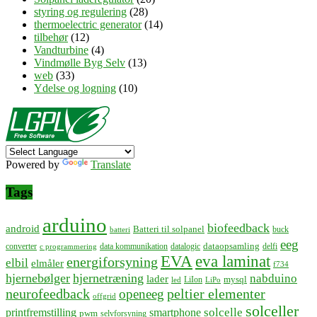
styring og regulering
(28)
thermoelectric generator
(14)
tilbehør
(12)
Vandturbine
(4)
Vindmølle Byg Selv
(13)
web
(33)
Ydelse og logning
(10)
Powered by
Translate
Tags
arduino
biofeedback
android
Batteri til solpanel
buck
batteri
eeg
dataopsamling
converter
data kommunikation
datalogic
delfi
c programmering
EVA
eva laminat
energiforsyning
elbil
elmåler
f734
hjernebølger
hjernetræning
nabduino
lader
mysql
LiIon
led
LiPo
neurofeedback
peltier elementer
openeeg
offgrid
solceller
solcelle
printfremstilling
smartphone
pwm
selvforsyning