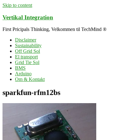
Skip to content
Vertikal Integration
First Pricipals Thinking, Velkommen til TechMind ®
Disclaimer
Sustainability
Off Grid Sol
El transport
Grid Tie Sol
BMS
Arduino
Om & Kontakt
sparkfun-rfm12bs