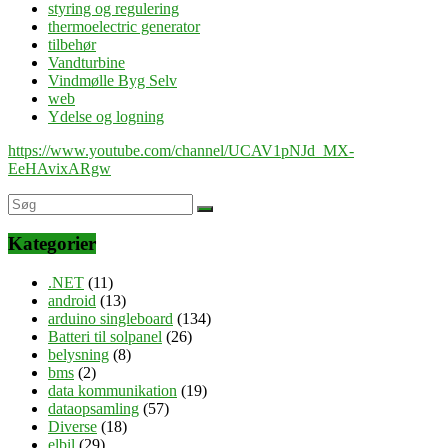
styring og regulering
thermoelectric generator
tilbehør
Vandturbine
Vindmølle Byg Selv
web
Ydelse og logning
https://www.youtube.com/channel/UCAV1pNJd_MX-
EeHAvixARgw
Kategorier
.NET
(11)
android
(13)
arduino singleboard
(134)
Batteri til solpanel
(26)
belysning
(8)
bms
(2)
data kommunikation
(19)
dataopsamling
(57)
Diverse
(18)
elbil
(29)