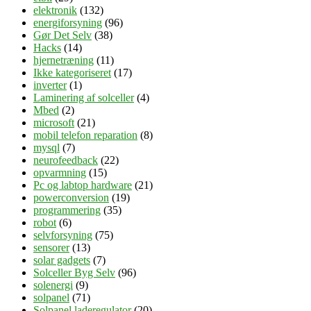
elektronik
(132)
energiforsyning
(96)
Gør Det Selv
(38)
Hacks
(14)
hjernetræning
(11)
Ikke kategoriseret
(17)
inverter
(1)
Laminering af solceller
(4)
Mbed
(2)
microsoft
(21)
mobil telefon reparation
(8)
mysql
(7)
neurofeedback
(22)
opvarmning
(15)
Pc og labtop hardware
(21)
powerconversion
(19)
programmering
(35)
robot
(6)
selvforsyning
(75)
sensorer
(13)
solar gadgets
(7)
Solceller Byg Selv
(96)
solenergi
(9)
solpanel
(71)
Solpanel laderegulator
(20)