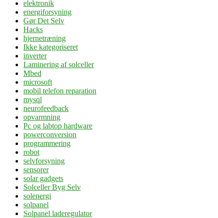
elektronik
energiforsyning
Gør Det Selv
Hacks
hjernetræning
Ikke kategoriseret
inverter
Laminering af solceller
Mbed
microsoft
mobil telefon reparation
mysql
neurofeedback
opvarmning
Pc og labtop hardware
powerconversion
programmering
robot
selvforsyning
sensorer
solar gadgets
Solceller Byg Selv
solenergi
solpanel
Solpanel laderegulator