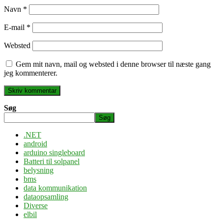
Navn
*
E-mail
*
Websted
Gem mit navn, mail og websted i denne browser til næste gang
jeg kommenterer.
Søg
Søg
.NET
android
arduino singleboard
Batteri til solpanel
belysning
bms
data kommunikation
dataopsamling
Diverse
elbil