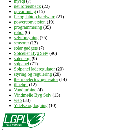
mysql
(7)
neurofeedback
(22)
opvarmning
(15)
Pc og labtop hardware
(21)
powerconversion
(19)
programmering
(35)
robot
(6)
selvforsyning
(75)
sensorer
(13)
solar gadgets
(7)
Solceller Byg Selv
(96)
solenergi
(9)
solpanel
(71)
Solpanel laderegulator
(20)
styring og regulering
(28)
thermoelectric generator
(14)
tilbehør
(12)
Vandturbine
(4)
Vindmølle Byg Selv
(13)
web
(33)
Ydelse og logning
(10)