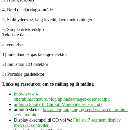
4, Bred detekteringsområde
5, Stald ydeevne, lang levetid, lave omkostninger
6, Simple drivkredsløb
Tekniske data:
anvendelse:
1) Indenlandsk gas lækage detektor
2) Industrial CO detektor
3) Portable gasdetektor
Links og ressourcer om co måling og ilt måling
http://www.i-
cherubini.it/mauro/blog/uploads/images/cosensor.jpg
arduino library til Carbon Monoxide sensor mg7
arduino sketch:
læs analog indgang og send via usb til arduino
seriel monitor
Display eksempel til CO vol %:
Fire stk 7 segment display
med I2C controller