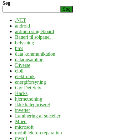
Søg
Søg
.NET
android
arduino singleboard
Batteri til solpanel
belysning
bms
data kommunikation
dataopsamling
Diverse
elbil
elektronik
energiforsyning
Gør Det Selv
Hacks
hjernetræning
Ikke kategoriseret
inverter
Laminering af solceller
Mbed
microsoft
mobil telefon reparation
mysql