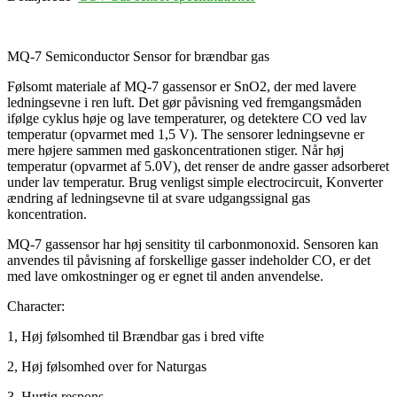
MQ-7 Semiconductor Sensor for brændbar gas
Følsomt materiale af MQ-7 gassensor er SnO2, der med lavere
ledningsevne i ren luft. Det gør påvisning ved fremgangsmåden
ifølge cyklus høje og lave temperaturer, og detektere CO ved lav
temperatur (opvarmet med 1,5 V). The sensorer ledningsevne er
mere højere sammen med gaskoncentrationen stiger. Når høj
temperatur (opvarmet af 5.0V), det renser de andre gasser adsorberet
under lav temperatur. Brug venligst simple electrocircuit, Konverter
ændring af ledningsevne til at svare udgangssignal gas
koncentration.
MQ-7 gassensor har høj sensitity til carbonmonoxid. Sensoren kan
anvendes til påvisning af forskellige gasser indeholder CO, er det
med lave omkostninger og er egnet til anden anvendelse.
Character:
1, Høj følsomhed til Brændbar gas i bred vifte
2, Høj følsomhed over for Naturgas
3, Hurtig respons