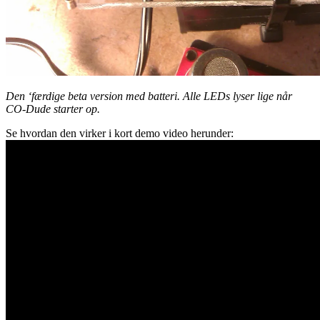
Den ‘færdige beta version med batteri. Alle LEDs lyser lige når
CO-Dude starter op.
Se hvordan den virker i kort demo video herunder: