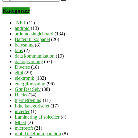
Kategorier
.NET
(11)
android
(13)
arduino singleboard
(134)
Batteri til solpanel
(26)
belysning
(8)
bms
(2)
data kommunikation
(19)
dataopsamling
(57)
Diverse
(18)
elbil
(29)
elektronik
(132)
energiforsyning
(96)
Gør Det Selv
(38)
Hacks
(14)
hjernetræning
(11)
Ikke kategoriseret
(17)
inverter
(1)
Laminering af solceller
(4)
Mbed
(2)
microsoft
(21)
mobil telefon reparation
(8)