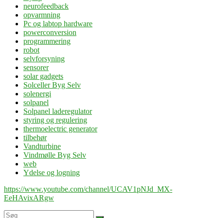
neurofeedback
opvarmning
Pc og labtop hardware
powerconversion
programmering
robot
selvforsyning
sensorer
solar gadgets
Solceller Byg Selv
solenergi
solpanel
Solpanel laderegulator
styring og regulering
thermoelectric generator
tilbehør
Vandturbine
Vindmølle Byg Selv
web
Ydelse og logning
https://www.youtube.com/channel/UCAV1pNJd_MX-
EeHAvixARgw