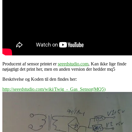
Producent af sensor printet er
seeedstudio.com
, Kan ikke lige finde
nøjagtigt det print her, men en anden version der hedder mq5
Beskrivelse og Koden til den findes her:
http://seeedstudio.com/wiki/Twig_-_Gas_Sensor(MQ5)