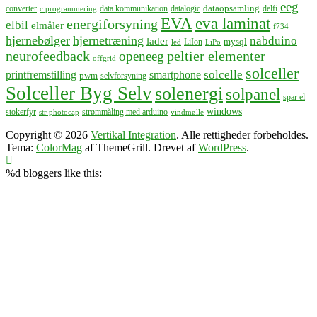
eeg
dataopsamling
converter
data kommunikation
datalogic
delfi
c programmering
EVA
eva laminat
energiforsyning
elbil
elmåler
f734
hjernebølger
hjernetræning
nabduino
lader
mysql
LiIon
led
LiPo
neurofeedback
peltier elementer
openeeg
offgrid
solceller
solcelle
printfremstilling
smartphone
pwm
selvforsyning
Solceller Byg Selv
solenergi
solpanel
spar el
windows
stokerfyr
strømmåling med arduino
str photocap
vindmølle
Copyright © 2026
Vertikal Integration
. Alle rettigheder forbeholdes.
Tema:
ColorMag
af ThemeGrill. Drevet af
WordPress
.
%d
bloggers like this: