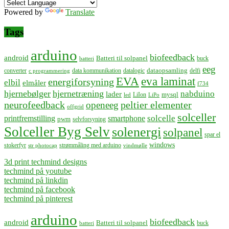
Powered by
Translate
Tags
arduino
biofeedback
android
Batteri til solpanel
buck
batteri
eeg
dataopsamling
converter
data kommunikation
datalogic
delfi
c programmering
EVA
eva laminat
energiforsyning
elbil
elmåler
f734
hjernebølger
hjernetræning
nabduino
lader
mysql
LiIon
led
LiPo
neurofeedback
peltier elementer
openeeg
offgrid
solceller
solcelle
printfremstilling
smartphone
pwm
selvforsyning
Solceller Byg Selv
solenergi
solpanel
spar el
windows
stokerfyr
strømmåling med arduino
str photocap
vindmølle
3d print techmind designs
techmind på youtube
techmind på linkdin
techmind på facebook
techmind på pinterest
arduino
biofeedback
android
Batteri til solpanel
buck
batteri