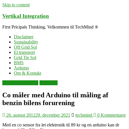
Skip to content
Vertikal Integration
First Pricipals Thinking, Velkommen til TechMind ®
Disclaimer
Sustainability
Off Grid Sol
El transport
Grid Tie Sol
BMS
Arduino
Om & Kontakt
arduino singleboard
elektronik
Co måler med Arduino til måling af
benzin bilens forurening
26. august 2012
29. december 2021
techmind
0 Kommentarer
Med en co sensor fra let elektronik til 89 kr og en arduino kan dr