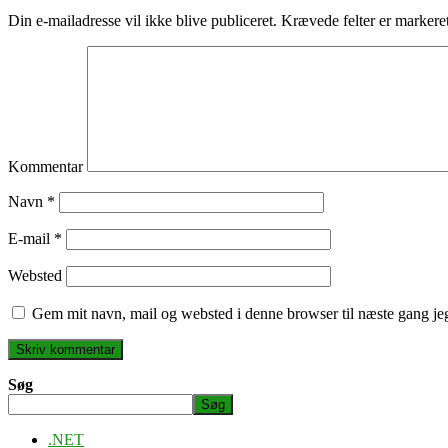
Din e-mailadresse vil ikke blive publiceret.
Krævede felter er marker
Kommentar
Navn
*
E-mail
*
Websted
Gem mit navn, mail og websted i denne browser til næste gang j
Søg
Søg
.NET