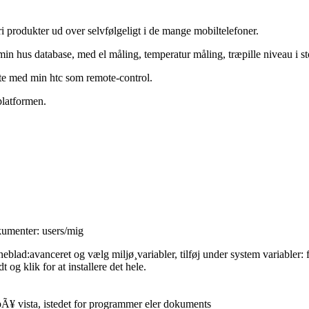
tri produkter ud over selvfølgeligt i de mange mobiltelefoner.
ra min hus database, med el måling, temperatur måling, træpille niveau i 
ekte med min htc som remote-control.
platformen.
kumenter: users/mig
eblad:avanceret og vælg miljø¸variabler, tilføj under system variabler: fi
g klik for at installere det hele.
 pÃ¥ vista, istedet for programmer eler dokuments