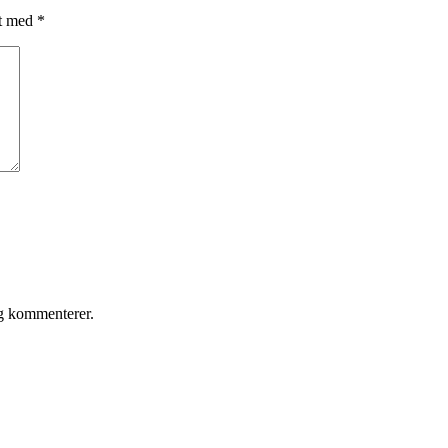
et med
*
eg kommenterer.