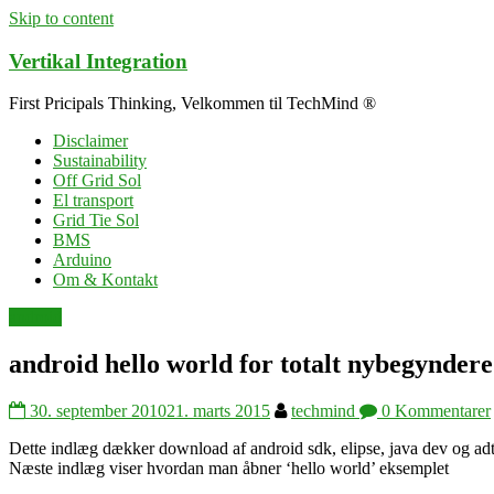
Skip to content
Vertikal Integration
First Pricipals Thinking, Velkommen til TechMind ®
Disclaimer
Sustainability
Off Grid Sol
El transport
Grid Tie Sol
BMS
Arduino
Om & Kontakt
android
android hello world for totalt nybegyndere
30. september 2010
21. marts 2015
techmind
0 Kommentarer
Dette indlæg dækker download af android sdk, elipse, java dev og adt
Næste indlæg viser hvordan man åbner ‘hello world’ eksemplet