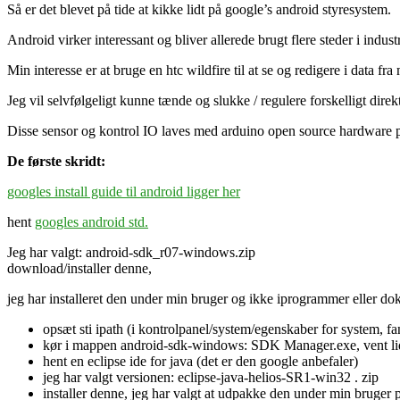
Så er det blevet på tide at kikke lidt på google’s android styresystem.
Android virker interessant og bliver allerede brugt flere steder i indus
Min interesse er at bruge en htc wildfire til at se og redigere i data f
Jeg vil selvfølgeligt kunne tænde og slukke / regulere forskelligt dir
Disse sensor og kontrol IO laves med arduino open source hardware 
De første skridt:
googles install guide til android ligger her
hent
googles android std.
Jeg har valgt: android-sdk_r07-windows.zip
download/installer denne,
jeg har
installeret den under min bruger og ikke iprogrammer eller do
opsæt sti ipath (i kontrolpanel/system/egenskaber for system, fan
kør i mappen android-sdk-windows: SDK Manager.exe, vent lidt o
hent en eclipse ide for java (det er den google anbefaler)
jeg har valgt versionen: eclipse-java-helios-SR1-win32 . zip
installer denne, jeg har valgt at udpakke den under min bruger