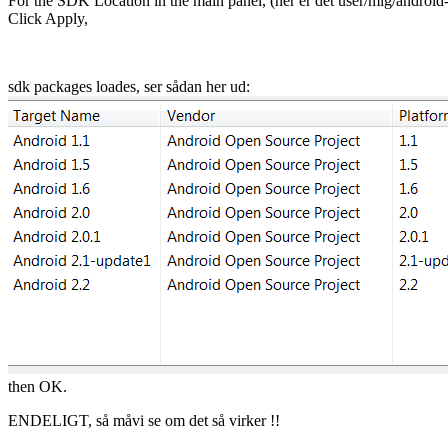
For the SDK Location in the main panel, (her er det user/mig/andr
Click Apply,
sdk packages loades, ser sådan her ud:
then OK.
ENDELIGT, så måvi se om det så virker !!