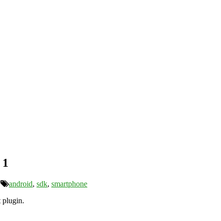
 1
android
,
sdk
,
smartphone
 plugin.