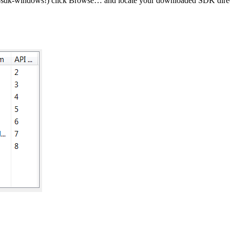
oid-sdk-windows!) click Browse… and locate your downloaded SDK dire