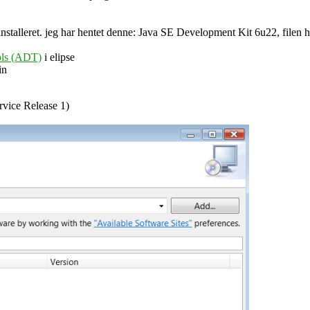
 installeret. jeg har hentet denne: Java SE Development Kit 6u22, fil
ols (ADT)
i elipse
in
rvice Release 1)