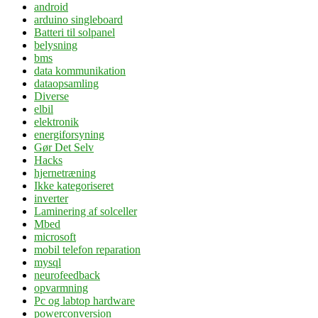
android
arduino singleboard
Batteri til solpanel
belysning
bms
data kommunikation
dataopsamling
Diverse
elbil
elektronik
energiforsyning
Gør Det Selv
Hacks
hjernetræning
Ikke kategoriseret
inverter
Laminering af solceller
Mbed
microsoft
mobil telefon reparation
mysql
neurofeedback
opvarmning
Pc og labtop hardware
powerconversion