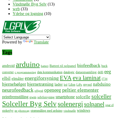
Vindmølle Byg Selv
(13)
web
(33)
Ydelse og logning
(10)
Powered by
Translate
Tags
arduino
biofeedback
android
Batteri til solpanel
buck
batteri
eeg
dataopsamling
converter
data kommunikation
datalogic
delfi
c programmering
EVA
eva laminat
energiforsyning
elbil
elmåler
f734
hjernebølger
hjernetræning
nabduino
lader
mysql
LiIon
led
LiPo
neurofeedback
peltier elementer
openeeg
offgrid
solceller
solcelle
printfremstilling
smartphone
pwm
selvforsyning
Solceller Byg Selv
solenergi
solpanel
spar el
windows
stokerfyr
strømmåling med arduino
str photocap
vindmølle