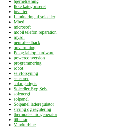
hjernetræning
Ikke kategoriseret
inverter
Laminering af solceller
Mbed
microsoft
mobil telefon reparation
mysql
neurofeedback
opvarmning
Pc og labtop hardware
powerconversion
programmering
robot
selvforsyning
sensorer
solar gadgets
Solceller Byg Selv
solenergi
solpanel
Solpanel laderegulator
styring og regulering
thermoelectric generator
tilbehør
Vandturbine