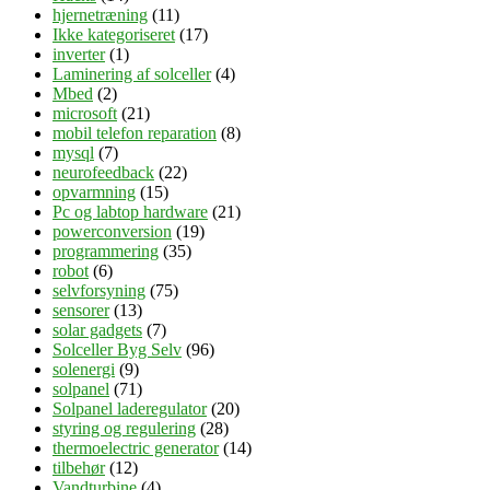
hjernetræning
(11)
Ikke kategoriseret
(17)
inverter
(1)
Laminering af solceller
(4)
Mbed
(2)
microsoft
(21)
mobil telefon reparation
(8)
mysql
(7)
neurofeedback
(22)
opvarmning
(15)
Pc og labtop hardware
(21)
powerconversion
(19)
programmering
(35)
robot
(6)
selvforsyning
(75)
sensorer
(13)
solar gadgets
(7)
Solceller Byg Selv
(96)
solenergi
(9)
solpanel
(71)
Solpanel laderegulator
(20)
styring og regulering
(28)
thermoelectric generator
(14)
tilbehør
(12)
Vandturbine
(4)