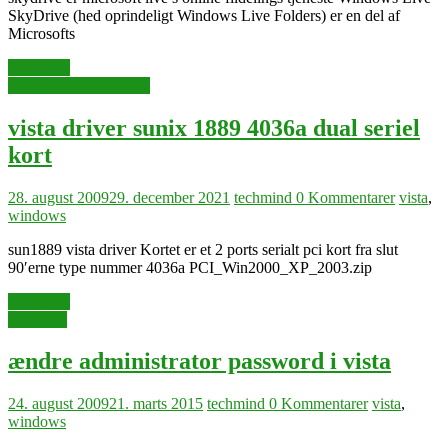
SkyDrive (hed oprindeligt Windows Live Folders) er en del af
Microsofts
Læs mere
Pc og labtop hardware
vista driver sunix 1889 4036a dual seriel
kort
28. august 2009
29. december 2021
techmind
0 Kommentarer
vista
,
windows
sun1889 vista driver Kortet er et 2 ports serialt pci kort fra slut
90′erne type nummer 4036a PCI_Win2000_XP_2003.zip
Læs mere
microsoft
ændre administrator password i vista
24. august 2009
21. marts 2015
techmind
0 Kommentarer
vista
,
windows