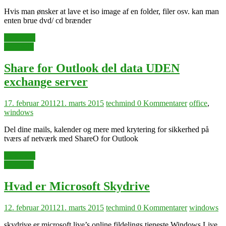
Hvis man ønsker at lave et iso image af en folder, filer osv. kan man
enten brue dvd/ cd brænder
Læs mere
microsoft
Share for Outlook del data UDEN
exchange server
17. februar 2011
21. marts 2015
techmind
0 Kommentarer
office
,
windows
Del dine mails, kalender og mere med krytering for sikkerhed på
tværs af netværk med ShareO for Outlook
Læs mere
microsoft
Hvad er Microsoft Skydrive
12. februar 2011
21. marts 2015
techmind
0 Kommentarer
windows
skydrive er microsoft live’s online fildelings tjeneste Windows Live