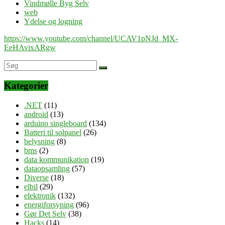
Vindmølle Byg Selv
web
Ydelse og logning
https://www.youtube.com/channel/UCAV1pNJd_MX-
EeHAvixARgw
Kategorier
.NET
(11)
android
(13)
arduino singleboard
(134)
Batteri til solpanel
(26)
belysning
(8)
bms
(2)
data kommunikation
(19)
dataopsamling
(57)
Diverse
(18)
elbil
(29)
elektronik
(132)
energiforsyning
(96)
Gør Det Selv
(38)
Hacks
(14)