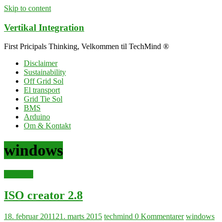
Skip to content
Vertikal Integration
First Pricipals Thinking, Velkommen til TechMind ®
Disclaimer
Sustainability
Off Grid Sol
El transport
Grid Tie Sol
BMS
Arduino
Om & Kontakt
windows
microsoft
ISO creator 2.8
18. februar 2011
21. marts 2015
techmind
0 Kommentarer
windows