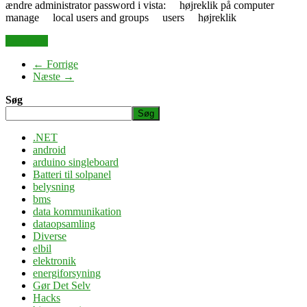
ændre administrator password i vista: højreklik på computer
manage local users and groups users højreklik
Læs mere
← Forrige
Næste →
Søg
Søg
.NET
android
arduino singleboard
Batteri til solpanel
belysning
bms
data kommunikation
dataopsamling
Diverse
elbil
elektronik
energiforsyning
Gør Det Selv
Hacks