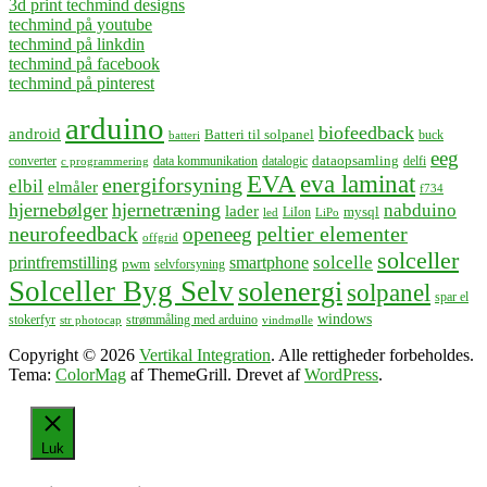
3d print techmind designs
techmind på youtube
techmind på linkdin
techmind på facebook
techmind på pinterest
arduino
biofeedback
android
Batteri til solpanel
buck
batteri
eeg
dataopsamling
converter
data kommunikation
datalogic
delfi
c programmering
EVA
eva laminat
energiforsyning
elbil
elmåler
f734
hjernebølger
hjernetræning
nabduino
lader
mysql
LiIon
led
LiPo
neurofeedback
peltier elementer
openeeg
offgrid
solceller
solcelle
printfremstilling
smartphone
pwm
selvforsyning
Solceller Byg Selv
solenergi
solpanel
spar el
windows
stokerfyr
strømmåling med arduino
str photocap
vindmølle
Copyright © 2026
Vertikal Integration
. Alle rettigheder forbeholdes.
Tema:
ColorMag
af ThemeGrill. Drevet af
WordPress
.
Luk