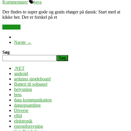
Kommentarer
java
Der findes to super gode og gratis ebøger på dansk: Start med at
kikke her. Der er forskel på et
Læs mere
Næste →
Søg
Søg
.NET
android
arduino singleboard
Batteri til solpanel
belysning
bms
data kommunikation
dataopsamling
Diverse
elbil
elektronik
energiforsyning