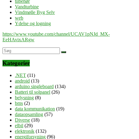
tilbehør
Vandturbine
Vindmølle Byg Selv
web
Ydelse og logning
https://www.youtube.com/channel/UCAV1pNJd_MX-
EeHAvixARgw
Kategorier
.NET
(11)
android
(13)
arduino singleboard
(134)
Batteri til solpanel
(26)
belysning
(8)
bms
(2)
data kommunikation
(19)
dataopsamling
(57)
Diverse
(18)
elbil
(29)
elektronik
(132)
energiforsyning
(96)