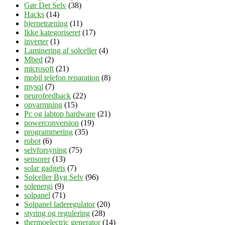
Gør Det Selv
(38)
Hacks
(14)
hjernetræning
(11)
Ikke kategoriseret
(17)
inverter
(1)
Laminering af solceller
(4)
Mbed
(2)
microsoft
(21)
mobil telefon reparation
(8)
mysql
(7)
neurofeedback
(22)
opvarmning
(15)
Pc og labtop hardware
(21)
powerconversion
(19)
programmering
(35)
robot
(6)
selvforsyning
(75)
sensorer
(13)
solar gadgets
(7)
Solceller Byg Selv
(96)
solenergi
(9)
solpanel
(71)
Solpanel laderegulator
(20)
styring og regulering
(28)
thermoelectric generator
(14)