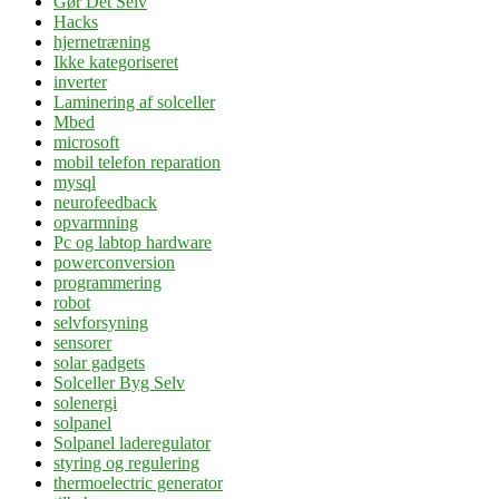
Gør Det Selv
Hacks
hjernetræning
Ikke kategoriseret
inverter
Laminering af solceller
Mbed
microsoft
mobil telefon reparation
mysql
neurofeedback
opvarmning
Pc og labtop hardware
powerconversion
programmering
robot
selvforsyning
sensorer
solar gadgets
Solceller Byg Selv
solenergi
solpanel
Solpanel laderegulator
styring og regulering
thermoelectric generator