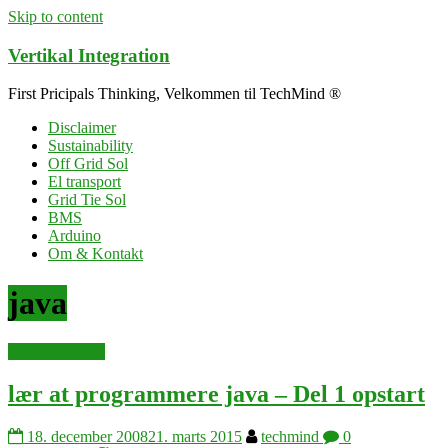
Skip to content
Vertikal Integration
First Pricipals Thinking, Velkommen til TechMind ®
Disclaimer
Sustainability
Off Grid Sol
El transport
Grid Tie Sol
BMS
Arduino
Om & Kontakt
java
programmering
lær at programmere java – Del 1 opstart
18. december 2008
21. marts 2015
techmind
0