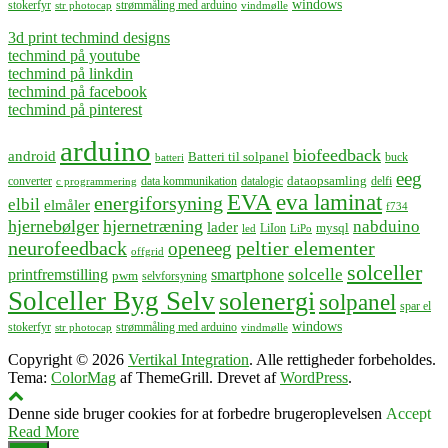
windows
stokerfyr
strømmåling med arduino
str photocap
vindmølle
3d print techmind designs
techmind på youtube
techmind på linkdin
techmind på facebook
techmind på pinterest
arduino
biofeedback
android
Batteri til solpanel
buck
batteri
eeg
dataopsamling
converter
data kommunikation
datalogic
delfi
c programmering
EVA
eva laminat
energiforsyning
elbil
elmåler
f734
hjernebølger
hjernetræning
nabduino
lader
mysql
LiIon
led
LiPo
neurofeedback
peltier elementer
openeeg
offgrid
solceller
solcelle
printfremstilling
smartphone
pwm
selvforsyning
Solceller Byg Selv
solenergi
solpanel
spar el
windows
stokerfyr
strømmåling med arduino
str photocap
vindmølle
Copyright © 2026
Vertikal Integration
. Alle rettigheder forbeholdes.
Tema:
ColorMag
af ThemeGrill. Drevet af
WordPress
.
Denne side bruger cookies for at forbedre brugeroplevelsen
Accept
Read More