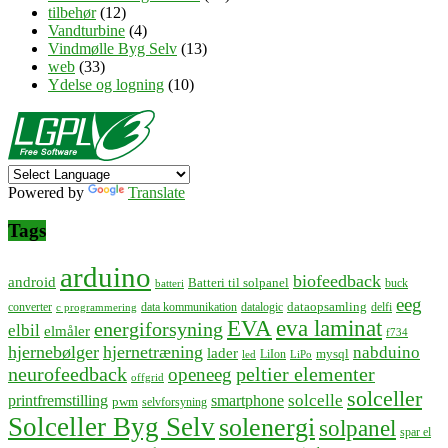
tilbehør
(12)
Vandturbine
(4)
Vindmølle Byg Selv
(13)
web
(33)
Ydelse og logning
(10)
Powered by
Translate
Tags
arduino
biofeedback
android
Batteri til solpanel
buck
batteri
eeg
dataopsamling
converter
data kommunikation
datalogic
delfi
c programmering
EVA
eva laminat
energiforsyning
elbil
elmåler
f734
hjernebølger
hjernetræning
nabduino
lader
mysql
LiIon
led
LiPo
neurofeedback
peltier elementer
openeeg
offgrid
solceller
solcelle
printfremstilling
smartphone
pwm
selvforsyning
Solceller Byg Selv
solenergi
solpanel
spar el