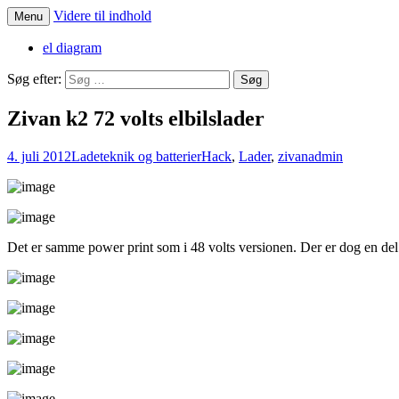
Videre til indhold
Menu
Om den herlige danske KEWET = Knud Eri
Kewet Elbil
el diagram
Søg efter:
Zivan k2 72 volts elbilslader
4. juli 2012
Ladeteknik og batterier
Hack
,
Lader
,
zivan
admin
Det er samme power print som i 48 volts versionen. Der er dog en del ti