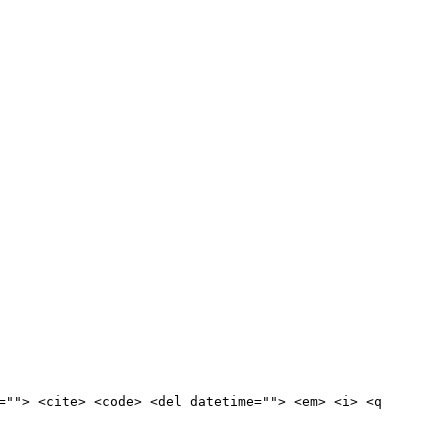
=""> <cite> <code> <del datetime=""> <em> <i> <q