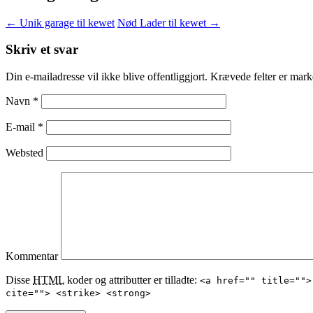
←
Unik garage til kewet
Nød Lader til kewet
→
Skriv et svar
Din e-mailadresse vil ikke blive offentliggjort.
Krævede felter er mar
Navn
*
E-mail
*
Websted
Kommentar
Disse
HTML
koder og attributter er tilladte:
<a href="" title="">
cite=""> <strike> <strong>