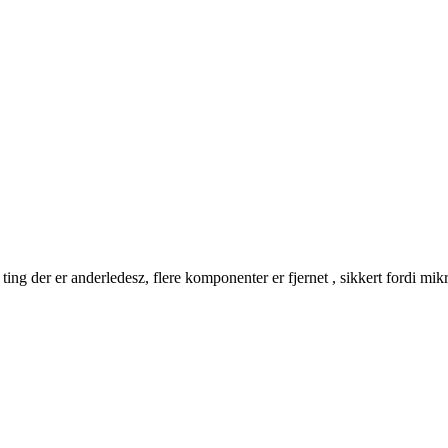
k Westergaard Elektrisk Transport
ng der er anderledesz, flere komponenter er fjernet , sikkert fordi mikr