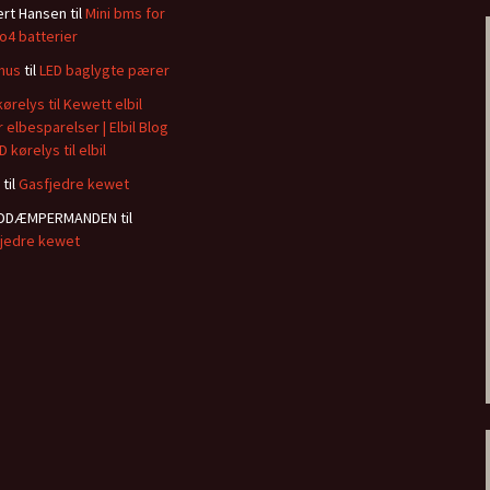
rt Hansen
til
Mini bms for
po4 batterier
mus
til
LED baglygte pærer
kørelys til Kewett elbil
r elbesparelser | Elbil Blog
D kørelys til elbil
til
Gasfjedre kewet
DDÆMPERMANDEN
til
jedre kewet