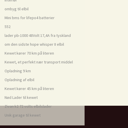
Interiør
ombyg til elbil
Mini bms for lifepo4 batterier
552
lader pb-1000 48Volt 17,4A fra tyskland
om den sidste hope whisper II elbil
Kewet kører 70 km på literen
Kewet, et perfekt nær transport middel
Opladning 9 km
Opladning af elbil
Kewet kører 45 km på literen
Nød Lader til kewet
Zivan k2 72 volts elbilslader
Unik garage til kewet