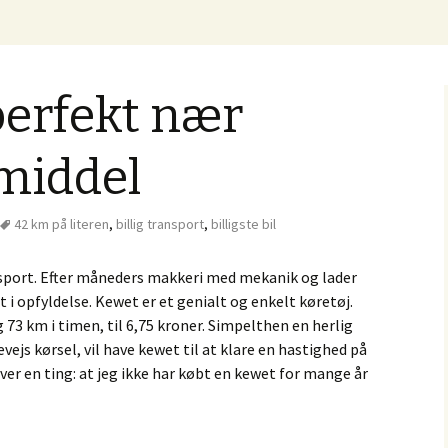
 Knud Erik Westergaard Elektrisk Transport
l
perfekt nær
middel
42 km på literen
,
billig transport
,
billigste bil
ansport. Efter måneders makkeri med mekanik og lader
i opfyldelse. Kewet er et genialt og enkelt køretøj.
73 km i timen, til 6,75 kroner. Simpelthen en herlig
evejs kørsel, vil have kewet til at klare en hastighed på
r en ting: at jeg ikke har købt en kewet for mange år