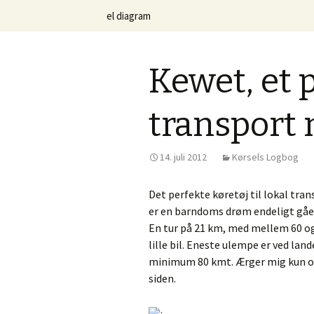
Om den herlige danske KEWET =
Videre til indhold
el diagram
Kewet Elbi
Kewet, et 
transport 
14. juli 2012
Kørsels Logbog
Det perfekte køretøj til lokal tr
er en barndoms drøm endeligt gået 
En tur på 21 km, med mellem 60 og 
lille bil. Eneste ulempe er ved land
minimum 80 kmt. Ærger mig kun ove
siden.