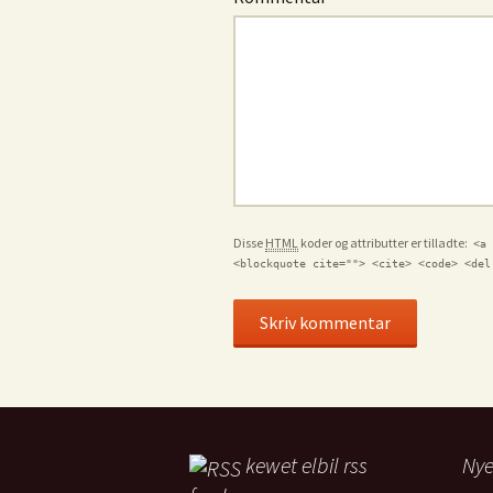
Disse
HTML
koder og attributter er tilladte:
<a 
<blockquote cite=""> <cite> <code> <del
kewet elbil rss
Ny