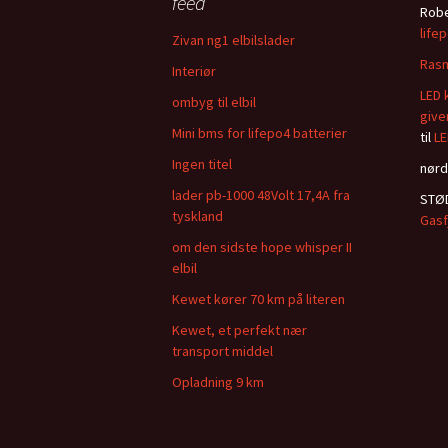
feed
Robe
life
Zivan ng1 elbilslader
Ras
Interiør
LED 
ombyg til elbil
give
Mini bms for lifepo4 batterier
til
LE
Ingen titel
nørd
lader pb-1000 48Volt 17,4A fra
STØ
tyskland
Gasf
om den sidste hope whisper II
elbil
Kewet kører 70 km på literen
Kewet, et perfekt nær
transport middel
Opladning 9 km