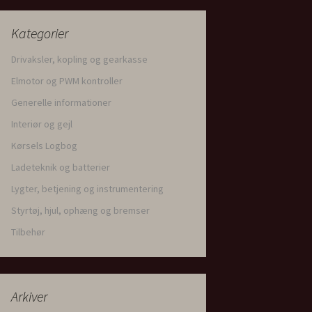
Kategorier
Drivaksler, kopling og gearkasse
Elmotor og PWM kontroller
Generelle informationer
Interiør og gejl
Kørsels Logbog
Ladeteknik og batterier
Lygter, betjening og instrumentering
Styrtøj, hjul, ophæng og bremser
Tilbehør
Arkiver