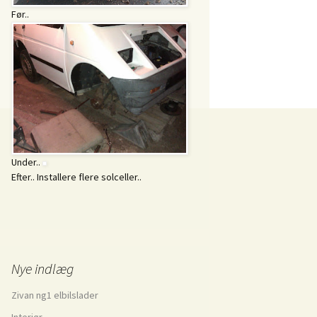
Før..
Under..
Efter.. Installere flere solceller..
Nye indlæg
Zivan ng1 elbilslader