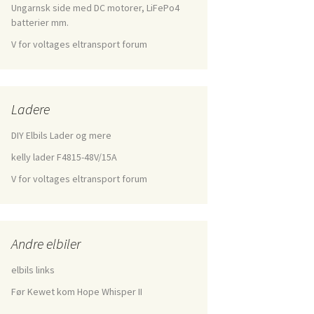
Ungarnsk side med DC motorer, LiFePo4
batterier mm.
V for voltages eltransport forum
Ladere
DIY Elbils Lader og mere
kelly lader F4815-48V/15A
V for voltages eltransport forum
Andre elbiler
elbils links
Før Kewet kom Hope Whisper II