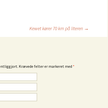
Kewet kører 70 km på literen
→
entliggjort.
Krævede felter er markeret med
*