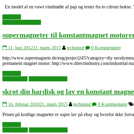
En model af en vawt vindmølle af pap og rester fra to cdrom bokse
Læs mere
Vindmølle Byg Selv
supermagneter til konstantmagnet motorer
11. juni 2012
21. marts 2015
techmind
0 Kommentarer
http://www.supermagnete.de/eng/project245?category=diy neodymmag
permanent magnet motor: http://www.directindustry.com/industrial
Læs mere
Gør Det Selv
Vindmølle Byg Selv
skrot din hardisk og lav en konstant magn
16. februar 2010
21. marts 2015
techmind
0 Kommentarer
Prisen på kraftige magneter er super lav på ebay og hvorfor ikke forv
Læs mere
selvforsyning
Vindmølle Byg Selv