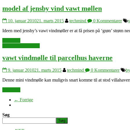
model af jensby vind vawt møllen
10. januar 2010
21. marts 2015
techmind
0 Kommentarer
Ideen med jensby’s vawt vindmøller er at få prisen på ‘grøn’ strøm ne
Læs mere
Vindmølle Byg Selv
vawt vindmølle til parcelhus haverne
9. januar 2010
21. marts 2015
techmind
0 Kommentarer
by
Denne mini vindmølle kan muligvis snart komme til at stod villahavern
Læs mere
← Forrige
Søg
Søg