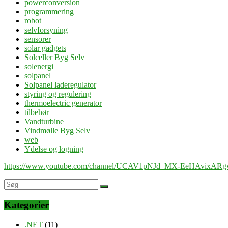
powerconversion
programmering
robot
selvforsyning
sensorer
solar gadgets
Solceller Byg Selv
solenergi
solpanel
Solpanel laderegulator
styring og regulering
thermoelectric generator
tilbehør
Vandturbine
Vindmølle Byg Selv
web
Ydelse og logning
https://www.youtube.com/channel/UCAV1pNJd_MX-EeHAvixAR
Kategorier
.NET
(11)