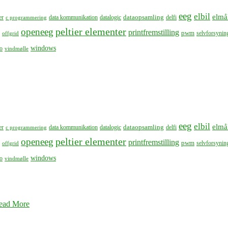
eeg
elbil
elmå
dataopsamling
er
data kommunikation
datalogic
delfi
c programmering
peltier elementer
openeeg
printfremstilling
pwm
selvforsynin
offgrid
windows
o
vindmølle
eeg
elbil
elmå
dataopsamling
er
data kommunikation
datalogic
delfi
c programmering
peltier elementer
openeeg
printfremstilling
pwm
selvforsynin
offgrid
windows
o
vindmølle
ead More