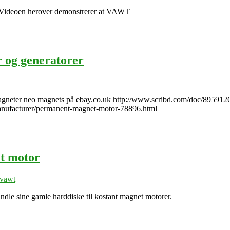
. Videoen herover demonstrerer at VAWT
 og generatorer
neter neo magnets på ebay.co.uk http://www.scribd.com/doc/8959126
-manufacturer/permanent-magnet-motor-78896.html
et motor
vawt
andle sine gamle harddiske til kostant magnet motorer.