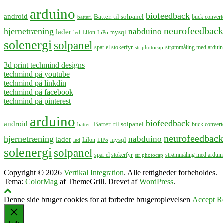
arduino
biofeedback
android
Batteri til solpanel
buck convert
batteri
neurofeedback
hjernetræning
nabduino
lader
mysql
LiIon
led
LiPo
solenergi
solpanel
spar el
stokerfyr
strømmåling med arduin
str photocap
3d print techmind designs
techmind på youtube
techmind på linkdin
techmind på facebook
techmind på pinterest
arduino
biofeedback
android
Batteri til solpanel
buck convert
batteri
neurofeedback
hjernetræning
nabduino
lader
mysql
LiIon
led
LiPo
solenergi
solpanel
spar el
stokerfyr
strømmåling med arduin
str photocap
Copyright © 2026
Vertikal Integration
. Alle rettigheder forbeholdes.
Tema:
ColorMag
af ThemeGrill. Drevet af
WordPress
.
Denne side bruger cookies for at forbedre brugeroplevelsen
Accept
R