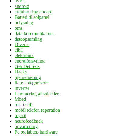
.NET
android
arduino singleboard
Batteri til solpanel
belysning
bms
data kommunikation
dataopsamling
Diverse
elbil
elektronik
energiforsyning
Gør Det Selv
Hacks
hjernetræning
Ikke kategoriseret
inverter
Laminering af solceller
Mbed
microsoft
mobil telefon reparation
mysql
neurofeedback
opvarmning
Pc og labtop hardware