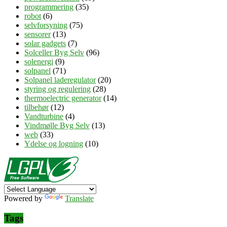
programmering
(35)
robot
(6)
selvforsyning
(75)
sensorer
(13)
solar gadgets
(7)
Solceller Byg Selv
(96)
solenergi
(9)
solpanel
(71)
Solpanel laderegulator
(20)
styring og regulering
(28)
thermoelectric generator
(14)
tilbehør
(12)
Vandturbine
(4)
Vindmølle Byg Selv
(13)
web
(33)
Ydelse og logning
(10)
Powered by
Translate
Tags