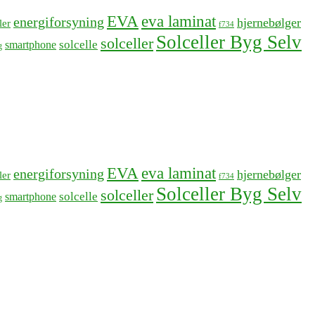
EVA
eva laminat
energiforsyning
hjernebølger
ler
f734
Solceller Byg Selv
solceller
solcelle
smartphone
g
EVA
eva laminat
energiforsyning
hjernebølger
ler
f734
Solceller Byg Selv
solceller
solcelle
smartphone
g