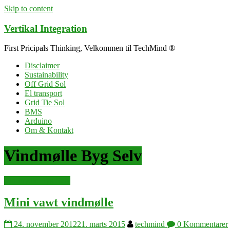
Skip to content
Vertikal Integration
First Pricipals Thinking, Velkommen til TechMind ®
Disclaimer
Sustainability
Off Grid Sol
El transport
Grid Tie Sol
BMS
Arduino
Om & Kontakt
Vindmølle Byg Selv
Vindmølle Byg Selv
Mini vawt vindmølle
24. november 2012
21. marts 2015
techmind
0 Kommentarer