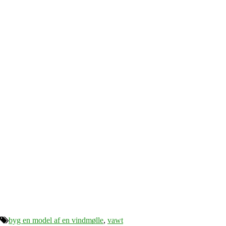
byg en model af en vindmølle
,
vawt