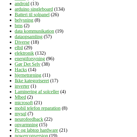
android
(13)
arduino singleboard
(134)
Batteri til solpanel
(26)
belysning
(8)
bms
(2)
data kommunikation
(19)
dataopsamling
(57)
Diverse
(18)
elbil
(29)
elektronik
(132)
energiforsyning
(96)
Gør Det Selv
(38)
Hacks
(14)
hjernetræning
(11)
Ikke kategoriseret
(17)
inverter
(1)
Laminering af solceller
(4)
Mbed
(2)
microsoft
(21)
mobil telefon reparation
(8)
mysql
(7)
neurofeedback
(22)
opvarmning
(15)
Pc og labtop hardware
(21)
powerconversion
(19)