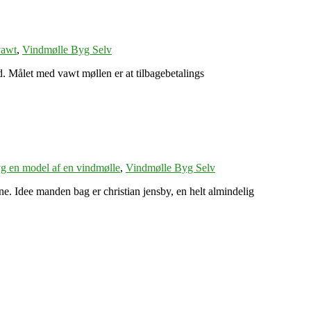
vawt
,
Vindmølle Byg Selv
d. Målet med vawt møllen er at tilbagebetalings
g en model af en vindmølle
,
Vindmølle Byg Selv
e. Idee manden bag er christian jensby, en helt almindelig