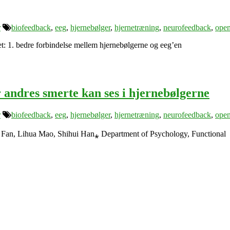
r
biofeedback
,
eeg
,
hjernebølger
,
hjernetræning
,
neurofeedback
,
ope
ktet: 1. bedre forbindelse mellem hjernebølgerne og eeg’en
 andres smerte kan ses i hjernebølgerne
r
biofeedback
,
eeg
,
hjernebølger
,
hjernetræning
,
neurofeedback
,
ope
Fan, Lihua Mao, Shihui Han⁎ Department of Psychology, Functional