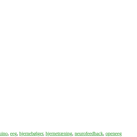
uino
,
eeg
,
hjernebølger
,
hjernetræning
,
neurofeedback
,
openeeg