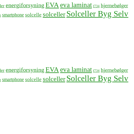
EVA
eva laminat
energiforsyning
hjernebølger
ler
f734
Solceller Byg Selv
solceller
solcelle
smartphone
g
EVA
eva laminat
energiforsyning
hjernebølger
ler
f734
Solceller Byg Selv
solceller
solcelle
smartphone
g