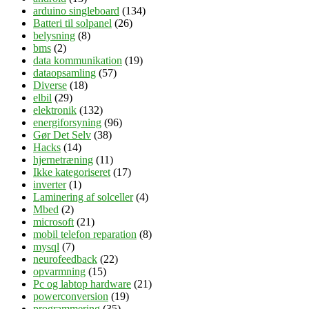
arduino singleboard
(134)
Batteri til solpanel
(26)
belysning
(8)
bms
(2)
data kommunikation
(19)
dataopsamling
(57)
Diverse
(18)
elbil
(29)
elektronik
(132)
energiforsyning
(96)
Gør Det Selv
(38)
Hacks
(14)
hjernetræning
(11)
Ikke kategoriseret
(17)
inverter
(1)
Laminering af solceller
(4)
Mbed
(2)
microsoft
(21)
mobil telefon reparation
(8)
mysql
(7)
neurofeedback
(22)
opvarmning
(15)
Pc og labtop hardware
(21)
powerconversion
(19)
programmering
(35)