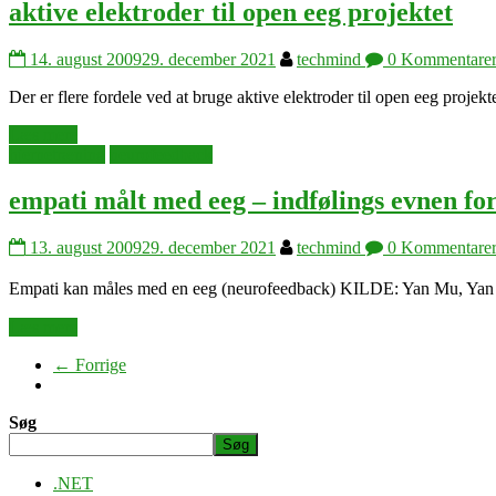
aktive elektroder til open eeg projektet
14. august 2009
29. december 2021
techmind
0 Kommentare
Der er flere fordele ved at bruge aktive elektroder til open eeg proje
Læs mere
hjernetræning
neurofeedback
empati målt med eeg – indfølings evnen for
13. august 2009
29. december 2021
techmind
0 Kommentare
Empati kan måles med en eeg (neurofeedback) KILDE: Yan Mu, Yan 
Læs mere
← Forrige
Søg
Søg
.NET