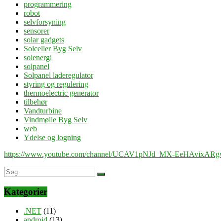
programmering
robot
selvforsyning
sensorer
solar gadgets
Solceller Byg Selv
solenergi
solpanel
Solpanel laderegulator
styring og regulering
thermoelectric generator
tilbehør
Vandturbine
Vindmølle Byg Selv
web
Ydelse og logning
https://www.youtube.com/channel/UCAV1pNJd_MX-EeHAvixAR
Kategorier
.NET
(11)
android
(13)