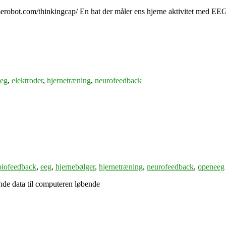
umerobot.com/thinkingcap/ En hat der måler ens hjerne aktivitet med E
eeg
,
elektroder
,
hjernetræning
,
neurofeedback
biofeedback
,
eeg
,
hjernebølger
,
hjernetræning
,
neurofeedback
,
openeeg
sende data til computeren løbende