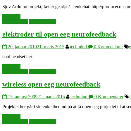
Sjov Arduino projekt, fætter gearløs’s tænkehat. http://producecons
Læs mere
hjernetræning
neurofeedback
elektroder til open eeg neurofeedback
20. januar 2010
21. marts 2015
techmind
0 Kommentarer
cool headset her
Læs mere
hjernetræning
neurofeedback
wireless open eeg neurofeedback
15. august 2009
21. marts 2015
techmind
0 Kommentarer
Projektet her går i sin enkelthed ud på at få open eeg projektet til at 
Læs mere
hjernetræning
neurofeedback