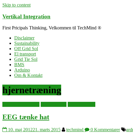
Skip to content
Vertikal Integration
First Pricipals Thinking, Velkommen til TechMind ®
Disclaimer
Sustainability
Off Grid Sol
El transport
Grid Tie Sol
BMS
Arduino
Om & Kontakt
hjernetræning
arduino singleboard
hjernetræning
neurofeedback
EEG tænke hat
10. maj 2012
21. marts 2015
techmind
0 Kommentarer
ard