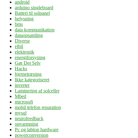
android
arduino singleboard
Batteri til solpanel
belysning
bms
data kommunikation
dataopsamling
Diverse
elbil
elektronik
energiforsyning
Gør Det Selv
Hacks
hjernetræning
Ikke kategoriseret
inverter
Laminering af solceller
Mbed
microsoft
mobil telefon reparation
mysql
neurofeedback
opvarmning
Pc og labtop hardware
powerconversion