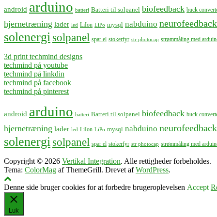
arduino
biofeedback
android
Batteri til solpanel
buck convert
batteri
neurofeedback
hjernetræning
nabduino
lader
mysql
LiIon
led
LiPo
solenergi
solpanel
spar el
stokerfyr
strømmåling med arduin
str photocap
3d print techmind designs
techmind på youtube
techmind på linkdin
techmind på facebook
techmind på pinterest
arduino
biofeedback
android
Batteri til solpanel
buck convert
batteri
neurofeedback
hjernetræning
nabduino
lader
mysql
LiIon
led
LiPo
solenergi
solpanel
spar el
stokerfyr
strømmåling med arduin
str photocap
Copyright © 2026
Vertikal Integration
. Alle rettigheder forbeholdes.
Tema:
ColorMag
af ThemeGrill. Drevet af
WordPress
.
Denne side bruger cookies for at forbedre brugeroplevelsen
Accept
R
Luk