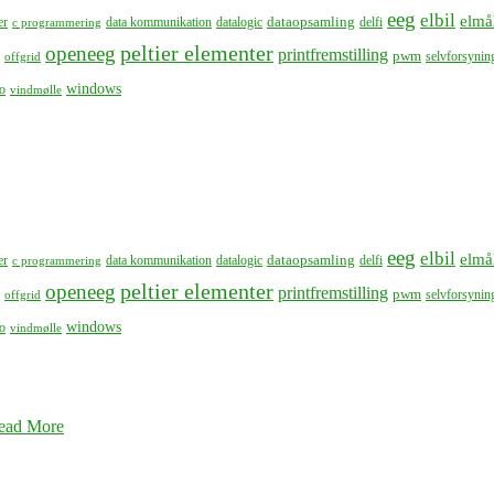
eeg
elbil
elmå
dataopsamling
er
data kommunikation
datalogic
delfi
c programmering
peltier elementer
openeeg
printfremstilling
pwm
selvforsynin
offgrid
windows
o
vindmølle
eeg
elbil
elmå
dataopsamling
er
data kommunikation
datalogic
delfi
c programmering
peltier elementer
openeeg
printfremstilling
pwm
selvforsynin
offgrid
windows
o
vindmølle
ead More