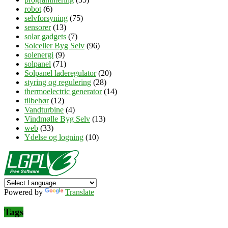
robot
(6)
selvforsyning
(75)
sensorer
(13)
solar gadgets
(7)
Solceller Byg Selv
(96)
solenergi
(9)
solpanel
(71)
Solpanel laderegulator
(20)
styring og regulering
(28)
thermoelectric generator
(14)
tilbehør
(12)
Vandturbine
(4)
Vindmølle Byg Selv
(13)
web
(33)
Ydelse og logning
(10)
Powered by
Translate
Tags