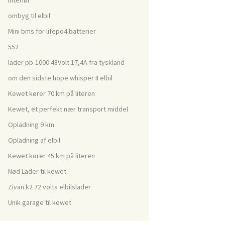
Interiør
ombyg til elbil
Mini bms for lifepo4 batterier
552
lader pb-1000 48Volt 17,4A fra tyskland
om den sidste hope whisper II elbil
Kewet kører 70 km på literen
Kewet, et perfekt nær transport middel
Opladning 9 km
Opladning af elbil
Kewet kører 45 km på literen
Nød Lader til kewet
Zivan k2 72 volts elbilslader
Unik garage til kewet