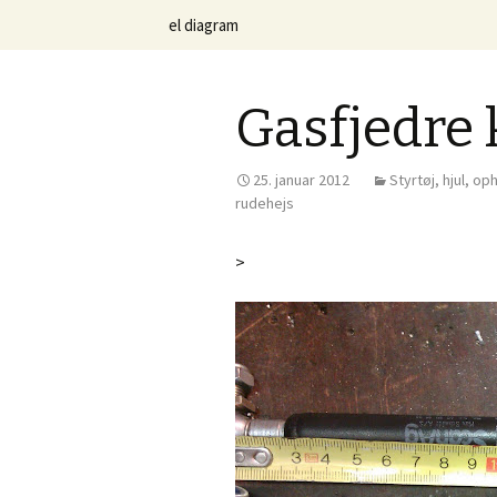
Om den herlige danske KEWET =
Videre til indhold
el diagram
Kewet Elbi
Gasfjedre
25. januar 2012
Styrtøj, hjul, 
rudehejs
>