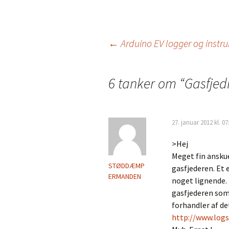
←
Arduino EV logger og instr
Indlæg navigation
6 tanker om “
Gasfjed
27. januar 2012 kl. 07
>Hej
Meget fin ansku
STØDDÆMP
gasfjederen. Et e
ERMANDEN
noget lignende. 
gasfjederen som
forhandler af d
http://www.logs