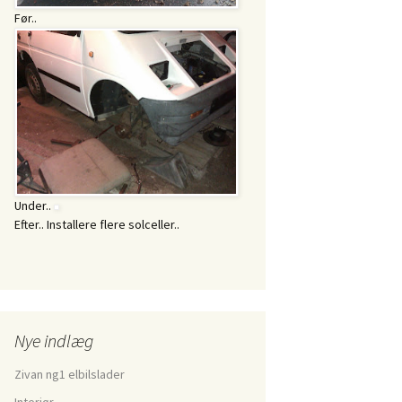
Før..
Under..
Efter.. Installere flere solceller..
Nye indlæg
Zivan ng1 elbilslader