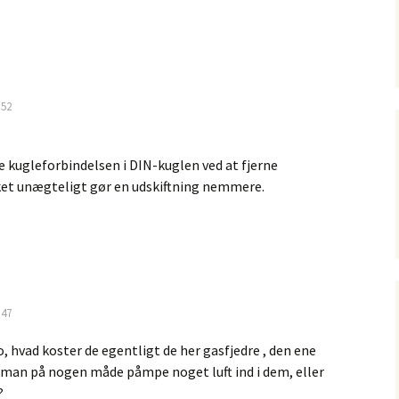
:52
le kugleforbindelsen i DIN-kuglen ved at fjerne
lket unægteligt gør en udskiftning nemmere.
:47
o, hvad koster de egentligt de her gasfjedre , den ene
n man på nogen måde påmpe noget luft ind i dem, eller
?