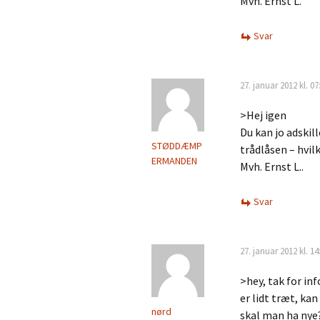
Mvh. Ernst L.
Svar
27. januar 2012 kl. 07
>Hej igen
Du kan jo adskil
STØDDÆMP
trådlåsen – hvi
ERMANDEN
Mvh. Ernst L..
Svar
27. januar 2012 kl. 14
>hey, tak for inf
er lidt træt, ka
nørd
skal man ha nye