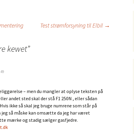
umentering
Test strømforsyning til Elbil
→
re kewet
”
:49
eliggørelse – men du mangler at oplyse teksten på
ller andet sted skal der stå F1 250N , eller sådan
Hvis ikke så skal jeg bruge numrene som står på
 jeg så måske kan omsætte da jeg har været
ette mærke og stadig sælger gasfjedre.
t.dk