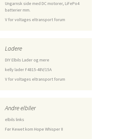
Ungarnsk side med DC motorer, LiFePo4
batterier mm.
V for voltages eltransport forum
Ladere
DIY Elbils Lader og mere
kelly lader F4815-48V/15A
V for voltages eltransport forum
Andre elbiler
elbils links
Før Kewet kom Hope Whisper II