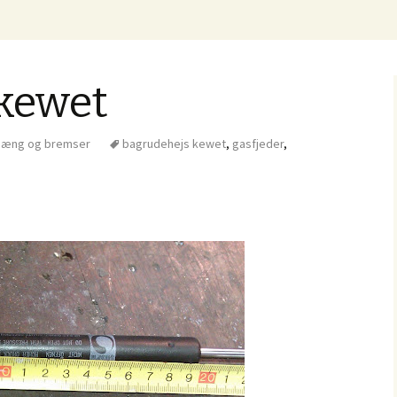
 Knud Erik Westergaard Elektrisk Transport
l
 kewet
ophæng og bremser
bagrudehejs kewet
,
gasfjeder
,