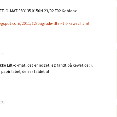
LIFT-O-MAT 083135 0150N 23/92 F02 Koblenz
ogspot.com/2011/12/bagrude-lfter-til-kewet.html
:12
ikke Lift-o-mat, det er noget jeg fandt på kewet.de ;),
 papir label, den er faldet af
3:33